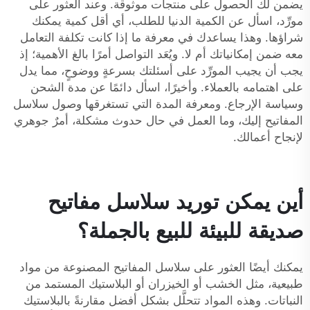
يضمن لك الحصول على منتجات موثوقة. وعند العثور على
مورِّد، اسأل عن الكمية الدنيا للطلب، أي أقل كمية يمكنك
شراؤها. وهذا يساعدك في معرفة ما إذا كانت تكلفة التعامل
معه ضمن إمكانياتك أم لا. ويُعَد التواصل أمرًا بالغ الأهمية؛ إذ
يجب أن يجيب المورِّد على أسئلتك بسرعةٍ ووضوحٍ، مما يدل
على اهتمامه بالعملاء. وأخيرًا، اسأل دائمًا عن مدة الشحن
وسياسة الإرجاع. ومعرفة المدة التي تستغرقها وصول سلاسل
المفاتيح إليك، وما العمل في حال حدوث مشكلة، أمرٌ جوهري
لإنجاح أعمالك.
أين يمكن توريد سلاسل مفاتيح
صديقة للبيئة للبيع بالجملة؟
يمكنك أيضًا العثور على سلاسل المفاتيح المصنوعة من مواد
طبيعية، مثل الخشب أو الخيزران أو البلاستيك المستمد من
النباتات. وهذه المواد تتحلَّل بشكل أفضل مقارنةً بالبلاستيك