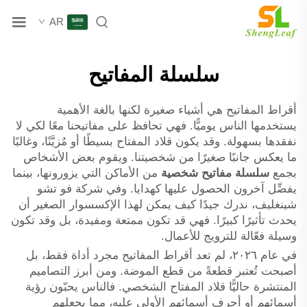
AR
سلسلة المفاتيح
أقراط المفاتيح هي أشياء صغيرة لكنها بالغة الأهمية
يستخدمها الناس يوميًّا. فهي تحافظ على مفاتيحنا معًا لكي لا
نفقدها بسهولة. وقد يكون قلاد المفتاح بسيطًا أو مُزيَّنًا، وغالبًا
ما يعكس جانبًا صغيرًا من شخصيتنا. ويقوم بعض الأشخاص
بجمع
سلسلة مفاتيح شخصية
من الأماكن التي يزورونها، بينما
يفضِّل آخرون الحصول عليها كهدايا. وفي شركة فو تشو
شينغليف، ندرك جيدًا كيف يمكن لهذا الإكسسوار الصغير أن
يحدث تأثيرًا كبيرًا. فهي قد تكون ممتعة ومفيدة، بل وقد تكون
وسيلة فعّالة للترويج للأعمال.
في عام ٢٠٢٦، لم تعد أقراط المفاتيح مجرد أداة فقط، بل
أصبحت تُعتبر قطعةً من قطع الموضة. ومن أبرز التصاميم
المنتشرة حاليًّا قلاد المفتاح الشخصي. فالناس يحبّون رؤية
أسمائهم أو أحرف أسمائهم الأولى عليه، مما يجعلهم