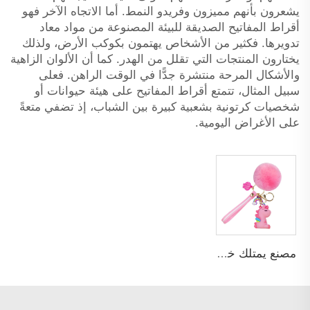
يشعرون بأنهم مميزون وفريدو النمط. أما الاتجاه الآخر فهو
أقراط المفاتيح الصديقة للبيئة المصنوعة من مواد معاد
تدويرها. فكثير من الأشخاص يهتمون بكوكب الأرض، ولذلك
يختارون المنتجات التي تقلل من الهدر. كما أن الألوان الزاهية
والأشكال المرحة منتشرة جدًّا في الوقت الراهن. فعلى
سبيل المثال، تتمتع أقراط المفاتيح على هيئة حيوانات أو
شخصيات كرتونية بشعبية كبيرة بين الشباب، إذ تضفي متعةً
على الأغراض اليومية.
مصنع يمتلك خبرة تزيد عن 15 عامًا، بالجملة سلسلة مفاتيح يونيكورن رغوية لطيفة PVC ومطاطية ترويجية للهدايا، سلاسل مفاتيح للبنات