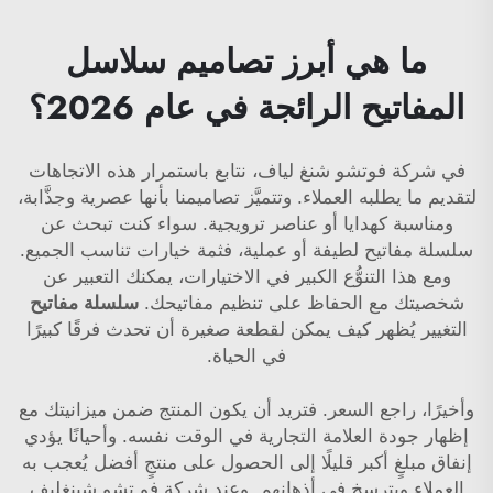
ما هي أبرز تصاميم سلاسل
المفاتيح الرائجة في عام 2026؟
في شركة فوتشو شنغ لياف، نتابع باستمرار هذه الاتجاهات
لتقديم ما يطلبه العملاء. وتتميَّز تصاميمنا بأنها عصرية وجذَّابة،
ومناسبة كهدايا أو عناصر ترويجية. سواء كنت تبحث عن
سلسلة مفاتيح لطيفة أو عملية، فثمة خيارات تناسب الجميع.
ومع هذا التنوُّع الكبير في الاختيارات، يمكنك التعبير عن
شخصيتك مع الحفاظ على تنظيم مفاتيحك.
سلسلة مفاتيح
التغيير يُظهر كيف يمكن لقطعة صغيرة أن تحدث فرقًا كبيرًا
في الحياة.
وأخيرًا، راجع السعر. فتريد أن يكون المنتج ضمن ميزانيتك مع
إظهار جودة العلامة التجارية في الوقت نفسه. وأحيانًا يؤدي
إنفاق مبلغٍ أكبر قليلًا إلى الحصول على منتجٍ أفضل يُعجب به
العملاء ويترسخ في أذهانهم. وعند شركة فو تشو شينغليف