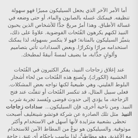
أما الأمر الآخر الذي يجعل السيليكون مميزًا فهو سهولة
تنظيفه. فيمكنك غسله بالصابون والماء، أو حتى وضعه في
غسالة الأطباق. وهذا أمرٌ مريحٌ جدًّا للأشخاص الذين يحبون
النبيذ لكنهم يكرهون الفُتَحات الفوضوية. علاوةً على ذلك،
يتميَّز السيليكون بالمتانة؛ فهو لا ينكسر بسهولة، لذا يمكنك
استخدامه مرارًا وتكرارًا. وبعض السدادات تأتي بتصاميم
وألوانٍ جذَّابة، ما يضيف لمسةً أنيقةً لمطبخك.
عند إغلاق زجاجات النبيذ، يفكر الكثيرون في الفُتَحات
الخشبية (الكورك). وتُصنع هذه الفُتَحات من لحاء أشجار
البلوط الفليني، وهي طبيعيةٌ لكنها تواجه بعض المشكلات.
فعلى سبيل المثال، قد تنكسر الفُتَحات أو تتفتَّت عند فتح
الزجاجة، ما يؤدي إلى حدوث فوضى ويُفسد تجربة شرب
النبيذ. ومن ناحية أخرى، فإن السيليكون...
سدادات زجاجات
النبيذ
مثل تلك الصادرة عن شركة فوتشو شينغليف أصبحت
تحظى بشعبية متزايدة لأنها أسهل في الاستخدام وأكثر
موثوقية. والسيليكون هو نوعٌ من المطاط الآمن للاستخدام
مع الأغذية. وهو مطاطيٌّ، لذا يناسب بإحكام أي عنق زجاجة