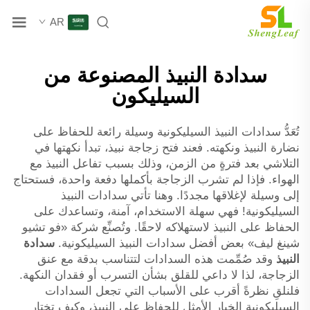
AR
سدادة النبيذ المصنوعة من
السيليكون
تُعَدُّ سدادات النبيذ السيليكونية وسيلة رائعة للحفاظ على
نضارة النبيذ ونكهته. فعند فتح زجاجة نبيذ، تبدأ نكهتها في
التلاشي بعد فترةٍ من الزمن، وذلك بسبب تفاعل النبيذ مع
الهواء. فإذا لم تشرب الزجاجة بأكملها دفعة واحدة، فستحتاج
إلى وسيلة لإغلاقها مجددًا. وهنا تأتي سدادات النبيذ
السيليكونية! فهي سهلة الاستخدام، آمنة، وتساعدك على
الحفاظ على النبيذ لاستهلاكه لاحقًا. وتُصنِّع شركة «فو تشيو
شينغ ليف» بعض أفضل سدادات النبيذ السيليكونية.
سدادة
النبيذ
وقد صُمِّمت هذه السدادات لتتناسب بدقة مع عنق
الزجاجة، لذا لا داعي للقلق بشأن التسرب أو فقدان النكهة.
فلنلقِ نظرةً أقرب على الأسباب التي تجعل السدادات
السيليكونية الخيار الأمثل للحفاظ على النبيذ، وكيف تختار