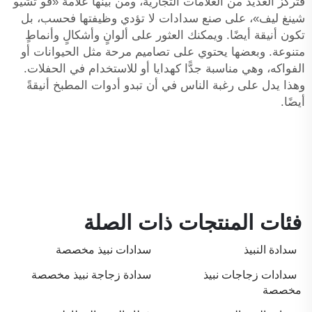
فتُركِّز العديد من العلامات التجارية، ومن بينها علامة «فو تشيو
شينغ ليف»، على صنع سدادات لا تؤدي وظيفتها فحسب، بل
تكون أنيقة أيضًا. ويمكنك العثور على ألوانٍ وأشكالٍ وأنماطٍ
متنوعة. وبعضها يحتوي على تصاميم مرحة مثل الحيوانات أو
الفواكه، وهي مناسبة جدًّا كهدايا أو للاستخدام في الحفلات.
وهذا يدل على رغبة الناس في أن تبدو أدوات المطبخ أنيقةً
أيضًا.
فئات المنتجات ذات الصلة
سدادة النبيذ
سدادات نبيذ مخصصة
سدادات زجاجات نبيذ
سدادة زجاجة نبيذ مخصصة
مخصصة