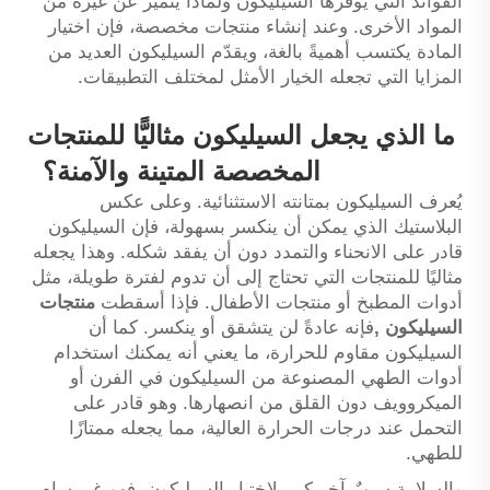
الفوائد التي يوفّرها السيليكون ولماذا يتميّز عن غيره من
المواد الأخرى. وعند إنشاء منتجات مخصصة، فإن اختيار
المادة يكتسب أهميةً بالغة، ويقدّم السيليكون العديد من
المزايا التي تجعله الخيار الأمثل لمختلف التطبيقات.
ما الذي يجعل السيليكون مثاليًّا للمنتجات
المخصصة المتينة والآمنة؟
يُعرف السيليكون بمتانته الاستثنائية. وعلى عكس
البلاستيك الذي يمكن أن ينكسر بسهولة، فإن السيليكون
قادر على الانحناء والتمدد دون أن يفقد شكله. وهذا يجعله
مثاليًا للمنتجات التي تحتاج إلى أن تدوم لفترة طويلة، مثل
أدوات المطبخ أو منتجات الأطفال. فإذا أسقطت
منتجات
السيليكون
,
فإنه عادةً لن يتشقق أو ينكسر. كما أن
السيليكون مقاوم للحرارة، ما يعني أنه يمكنك استخدام
أدوات الطهي المصنوعة من السيليكون في الفرن أو
الميكروويف دون القلق من انصهارها. وهو قادر على
التحمل عند درجات الحرارة العالية، مما يجعله ممتازًا
للطهي.
والسلامة سببٌ آخر كبير لاختيار السيليكون. فهو غير سام،