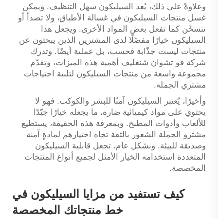
وعلاوةً على ذلك، يُعد السيليكون سهل التنظيف. ويمكن
غسل منتجات السيليكون في غسالة الأطباق، ولا تصدأ أو
تتسخّن كما تفعل بعض المواد الأخرى. ويجعل هذا
السيليكون خيارًا مفضّلًا لدى المشترين الذين يبحثون عن
منتجات ليست جذّابة فحسب، بل عملية أيضًا. وتدرك
شركة فو تشوان شنغليف أهمية هذه الميزات، وتقدّم
مجموعة واسعة من منتجات السيليكون لتلبية احتياجات
مشتري الجملة.
وأخيرًا، يُعتبر السيليكون آمنًا للبشر والكوكب. فهو لا
يحتوي على مواد كيميائية ضارة، ما يجعله خيارًا جيّدًا
للألعاب وأدوات المطبخ. وبمعرفة هذه الحقيقة، يستطيع
مشترو الجملة الشعور بالثقة تجاه اختيارهم لمادةٍ آمنة
وصديقة للبيئة. وبشكل عام، تجعل قابلية السيليكون
المتعددة استخدامه الخيار الأمثل لجميع أنواع المنتجات
المخصصة.
كيف تستفيد من مزايا السيليكون في
خط منتجاتك المخصصة