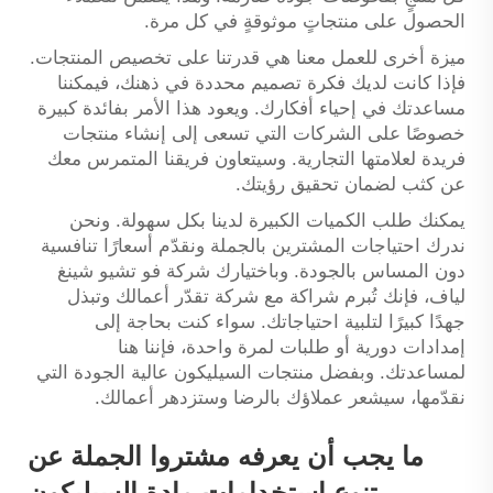
الحصول على منتجاتٍ موثوقةٍ في كل مرة.
ميزة أخرى للعمل معنا هي قدرتنا على تخصيص المنتجات.
فإذا كانت لديك فكرة تصميم محددة في ذهنك، فيمكننا
مساعدتك في إحياء أفكارك. ويعود هذا الأمر بفائدة كبيرة
خصوصًا على الشركات التي تسعى إلى إنشاء منتجات
فريدة لعلامتها التجارية. وسيتعاون فريقنا المتمرس معك
عن كثب لضمان تحقيق رؤيتك.
يمكنك طلب الكميات الكبيرة لدينا بكل سهولة. ونحن
ندرك احتياجات المشترين بالجملة ونقدّم أسعارًا تنافسية
دون المساس بالجودة. وباختيارك شركة فو تشيو شينغ
لياف، فإنك تُبرم شراكة مع شركة تقدّر أعمالك وتبذل
جهدًا كبيرًا لتلبية احتياجاتك. سواء كنت بحاجة إلى
إمدادات دورية أو طلبات لمرة واحدة، فإننا هنا
لمساعدتك. وبفضل منتجات السيليكون عالية الجودة التي
نقدّمها، سيشعر عملاؤك بالرضا وستزدهر أعمالك.
ما يجب أن يعرفه مشتروا الجملة عن
تنوع استخدامات مادة السيليكون