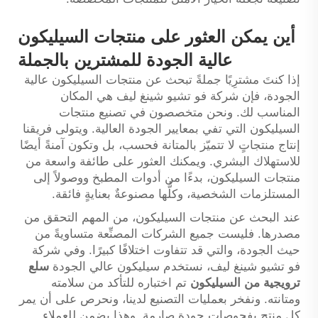
أين يمكن العثور على منتجات السيليكون
عالية الجودة للمشترين بالجملة
إذا كنتَ مشترِيًا جملةً تبحث عن منتجات السيليكون عالية
الجودة، فإن شركة فو تشيو شينغ ليف هي المكان
المناسب لك. ونحن متخصصون في تصنيع منتجات
السيليكون التي تفي بمعايير الجودة العالية. ويتولى فريقنا
إنتاج منتجاتٍ لا تتميّز بالمتانة فحسب، بل وتكون آمنةً أيضًا
للاستهلاك البشري. ويمكنك العثور على طائفة واسعة من
منتجات السيليكون، بدءًا من أدوات المطبخ ووصولاً إلى
المستلزمات الشخصية، وكلُّها مصنوعةٌ بعنايةٍ فائقة.
عند البحث عن منتجات السيليكون، من المهم التحقق من
مصدرها. فليست جميع الشركات المصنِّعة متساويةً من
حيث الجودة، والتي قد تتفاوت اختلافًا كبيرًا. وفي شركة
فو تشيو شينغ ليف، نستخدم سيليكون عالي الجودة
سلع
ترويجية من السيليكون
تم اختباره للتأكد من سلامته
ومتانته. ونفخر بعمليات التصنيع لدينا، ونحرص على أن يمر
كل منتجٍ بفحوصات جودة صارمة. وهذا يضمن للعملاء