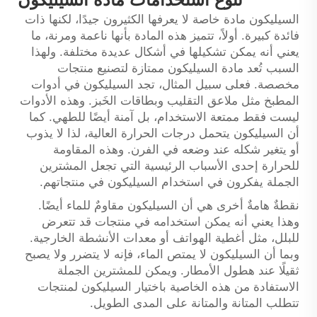
السيليكون مادة خاصة لا يعرفها الكثيرون جيدًا، لكنها ذات
فائدة كبيرة. أولاً، تتميز هذه المادة بأنها ناعمة ومرنة، ما
يعني أنه يمكن تشكيلها في أشكال عديدة مختلفة. ولهذا
السبب تُعد مادة السيليكون ممتازة لتصنيع منتجات
مخصصة. فعلى سبيل المثال، تجد السيليكون في أدوات
المطبخ مثل ملاعق التقليب وبطاقات الخَبز. وهذه الأدوات
ليست فقط ممتعة الاستخدام، بل آمنة أيضًا للطهي. كما
أن السيليكون يتحمل درجات الحرارة العالية، لذا لا يذوب
أو يتغير شكله عند وضعه في الفرن. وهذه المقاومة
للحرارة إحدى الأسباب الرئيسية التي تجعل المشترين
الجملة يفكرون في استخدام السيليكون في منتجاتهم.
نقطةٌ هامةٌ أخرى هي أن السيليكون مقاومٌ للماء أيضًا.
وهذا يعني أنه يمكن استخدامه في منتجات قد تتعرض
للبلل، مثل أغطية الهواتف أو معدات الأنشطة الخارجية.
وبما أن السيليكون لا يمتص الماء، فإنه لا يتضرر ولا يصبح
ثقيلًا عند هطول الأمطار. ويمكن للمشترين الجملة
الاستفادة من هذه الخاصية باختيار السيليكون لمنتجات
تتطلب المتانة والمتانة على المدى الطويل.