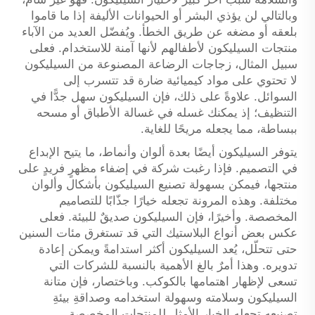
وبالتالي لن يؤذي البشر أو الحيوانات الأليفة إذا ما قاموا
بلعقه أو مضغه عن طريق الخطأ. ويُفضّل العديد من الآباء
منتجات السيليكون لأطفالهم لأنها آمنة للاستخدام. فعلى
سبيل المثال، زجاجات الرضاعة المصنوعة من السيليكون
لا تحتوي على مواد كيميائية ضارة قد تتسرب إلى
السوائل. علاوةً على ذلك، فإن السيليكون سهل جدًّا في
التنظيف؛ إذ يمكنك غسله في غسالة الأطباق أو مسحه
ببساطة، مما يجعله مريحًا للغاية.
يتوفر السيليكون أيضًا بعدة ألوان وأنماط، ما يتيح الإبداع
في التصميم. فإذا رغبت شركة في إضفاء مظهرٍ فريدٍ على
منتجها، فيمكن بسهولة تصنيع السيليكون بأشكال وألوان
مختلفة. وهذه المرونة تجعله خيارًا جذّابًا للتصاميم
المخصصة. وأخيرًا، فإن السيليكون صديقٌ للبيئة. فعلى
عكس بعض أنواع البلاستيك التي قد تستغرق مئات السنين
حتى تتحلّل، يُعد السيليكون أكثر استدامةً ويمكن إعادة
تدويره. وهذا أمرٌ بالغ الأهمية بالنسبة للشركات التي
تسعى لإظهار اهتمامها بالكوكب. وباختصار، فإن متانة
السيليكون وسلامته وسهولة استخدامه وصداقةِ بيئةِ
تصنيعه تجعله الخيار الأمثل للمنتجات المخصصة.