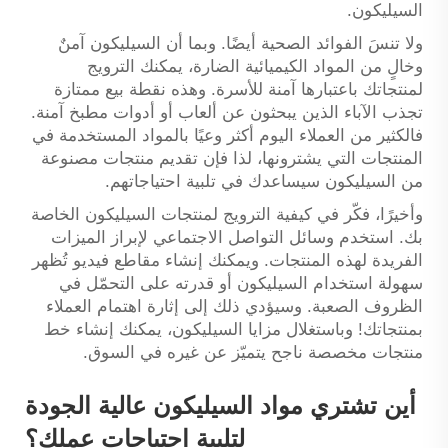
السيليكون.
ولا تنسَ الفوائد الصحية أيضًا. وبما أن السيليكون آمنٌ
وخالٍ من المواد الكيميائية الضارة، يمكنك الترويج
لمنتجاتك باعتبارها آمنة للأسرة. وهذه نقطة بيع ممتازة
تجذب الآباء الذين يبحثون عن ألعاب أو أدوات مطبخ آمنة.
فالكثير من العملاء اليوم أكثر وعيًا بالمواد المستخدمة في
المنتجات التي يشترونها، لذا فإن تقديم منتجات مصنوعة
من السيليكون سيساعدك في تلبية احتياجاتهم.
وأخيرًا، فكّر في كيفية الترويج لمنتجات السيليكون الخاصة
بك. استخدم وسائل التواصل الاجتماعي لإبراز الميزات
الفريدة لهذه المنتجات. ويمكنك إنشاء مقاطع فيديو تُظهر
سهولة استخدام السيليكون أو قدرته على التحمّل في
الظروف الصعبة. وسيؤدي ذلك إلى إثارة اهتمام العملاء
بمنتجاتك! وباستغلال مزايا السيليكون، يمكنك إنشاء خط
منتجات مخصصة ناجح يتميّز عن غيره في السوق.
أين تشتري مواد السيليكون عالية الجودة
لتلبية احتياجات عملك؟