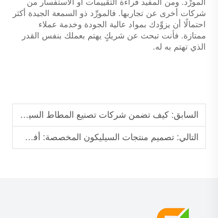
المورِّد. ومن المفيد قراءة التقييمات أو الاستفسار من
شركات أخرى عن تجاربها. فالمورِّد ذو السمعة الجيدة أكثر
احتمالًا أن يزوِّدك بمواد عالية الجودة وخدمة عملاء
ممتازة. فأنت تبحث عن شريكٍ يهتم بعملك بنفس القدر
الذي تهتم به له.
السابق:
كيف تضمن شركات تصنيع المطاط السيليكوني جودة منتجاتها باستمرار
التالي:
تصميم منتجات السيليكون المخصصة: أفضل الممارسات لمشتري الشركات المصنعة الأصلية (OEM)