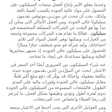
وعندما يتعلق الأمر بإنتاج أفضل منتجات السيليكون، فإن
الحصول على مواد عالية الجودة يكتسب أهميةً بالغة.
ولذلك، يجب أن تبحث عن موردين موثوقين يقدمون
سيليكونًا عالي الجودة. ومن أفضل الأماكن التي يمكن أن
تبدأ بها هو البحث عن الشركات المصنِّعة المتخصصة في
سيليكون
. فغالبًا ما تقدّم هذه الشركات مجموعة واسعة
من الخيارات، ويمكنها توفير أفضل المواد التي تلائم
احتياجاتك. وتُعد شركة فو تشو شنغليف خيارًا ممتازًا
للحصول على سيليكون عالي الجودة، إذ تشتهر بمعاييرها
العالية ويمكنها مساعدتك في إيجاد ما تحتاجه.
عند شراء السيليكون، من الضروري أيضًا أخذ السعر في
الاعتبار. ابحث عن المورِّدين الذين يقدمون جودة جيدة
بتكلفة معقولة. وأحيانًا، قد يوفِّر لك دفع مبلغٍ أكبر قليلًا
مقابل سيليكون عالي الجودة وفورات مالية على المدى
الطويل. فالمُنتَجات المصنوعة من السيليكون عالي الجودة
تدوم لفترة أطول وتؤدي وظيفتها بشكل أفضل، ما يُترجم
إلى رضا العملاء وانخفاض عدد المرتجعات.
ومن العوامل الأخرى التي يجب أخذها في الاعتبار سمعة