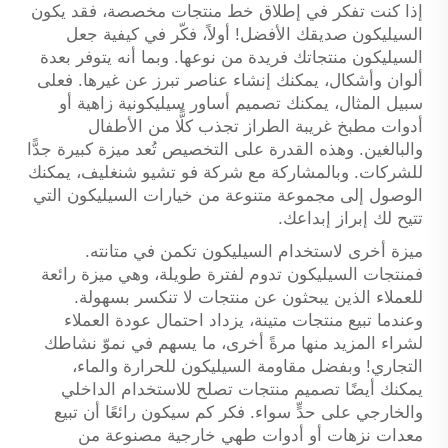
إذا كنت تفكر في إطلاق خط منتجات مخصصة، فقد يكون
السيليكون صديقك الأفضل! أولاً، فكّر في كيفية جعل
السيليكون منتجاتك فريدة من نوعها. وبما أنه يتوفر بعدة
ألوان وأشكال، يمكنك إنشاء عناصر تبرز عن غيرها. فعلى
سبيل المثال، يمكنك تصميم أساور سيليكونية زاهية أو
أدوات مطبخ غريبة الطراز تجذب كلًّا من الأطفال
والبالغين. وهذه القدرة على التخصيص تُعد ميزة كبيرة جدًّا
للشركات. وبالمشاركة مع شركة فو تشيو شنغليف، يمكنك
الوصول إلى مجموعة متنوعة من خيارات السيليكون التي
تتيح لك إبراز إبداعك.
ميزة أخرى لاستخدام السيليكون تكمن في متانته.
فمنتجات السيليكون تدوم لفترة طويلة، وهي ميزة رائعة
للعملاء الذين يبحثون عن منتجات لا تنكسر بسهولة.
وعندما تبيع منتجات متينة، يزداد احتمال عودة العملاء
لشراء المزيد منها مرةً أخرى، ما يسهم في نموّ نشاطك
التجاري! وبفضل مقاومة السيليكون للحرارة والماء،
يمكنك أيضًا تصميم منتجات تصلح للاستخدام الداخلي
والخارجي على حدٍّ سواء. فكر كم سيكون رائعًا أن تبيع
معدات نزهات أو أدوات طهي خارجية مصنوعة من