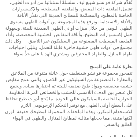
تُقدِّم شركة فو تشو شينغ ليف سلسلةً استثنائيةً من أدوات الطهي،
تشمل الملعقة ذات المقبض، والملعقة المسطحة، والإكسسوارات
الخاصة بالمطبخ، والمصمَّمة للمطابخ الحديثة التي تقدِّر الأناقة
والأداء والاستدامة. وترفع هذه المجموعة من أدوات الطهي مستوى
الطهي اليومي من خلال ميزات أواني الطهي الصديقة للبيئة، وسهولة
حمل إكسسوارات المطبخ، وأناقة المقابض الخشبية المخصصة، وأداء
الملعقة المسطحة المصنوعة من السيليكون غير اللاصق — وكل ذلك
مجتمعٌ في أدوات طهي خشبية فاخرة قابلة للحمل، وتلبّي احتياجات
طهاة المنازل والطهاة المحترفين ومشتري الهدايا على حدٍّ سواء.
نظرة عامة على المنتج
تتمحور مجموعة فو تشو شينغليف حول عائلة متنوعة من الملاعق
والمغارف المصنوعة من السيليكون غير اللاصق، والتي تدمج مقابض
خشبية مخصصة ومواد طبخ صديقة للبيئة تم اختيارها بعناية. ويجمع
كل عنصرٍ بين الدفء اللامسي للخشب والخصائص المرنة المقاومة
للحرارة الخاصة بالسيليكون عالي الجودة، ما يُنتج أدوات طبخ تحافظ
على أسطح أواني الطهي مع توفير التحكم الإرجونومي اللازم
للاستخدام المتكرر. وهذه الملحقات المحمولة لمطبخك خفيفة الوزن
لكنها متينة، مما يجعلها مثالية لمطابخ المنازل والطهي في الهواء
الطلق والسفر.