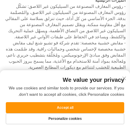
الميزات الرئيسية
- رؤوس المغارف المصنوعة من السيليكون غير اللاصق: تشكّل
رؤوس المغارف المصنوعة من السيليكون غير اللاصق، والمُصمَّمة
بدقة، الجزء الأساسي من كل أداة، حيث تنزلق بسلاسة على المقالي
مع أقل مقاومة ممكنة. ويقلل تصميم المغارف المصنوعة من
السيليكون غير اللاصق من التصاق الأطعمة، ويسهّل عملية التحريك
والكشط، ويساعد في الحفاظ على طبقات الأواني غير اللاصقة.
- مقابض خشبية مخصصة: تقدم شركة فو تشيو شنغ ليف مقابض
خشبية مخصصة لإحساس شخصي وجماليات راقية. وقد صُمّمت هذه
المقابض وفق مبادئ الإرجونوميكس، ومُجَلَّفَة بتشطيب حريري ناعم،
ومُعالَجة بمواد آمنة للاستخدام مع الأغذية، مما يسمح ببروز الحبوب
الطبيعية للخشب لتتناغم مع ديكورات المطابخ العصرية.
- تصميم أواني الطهي الصديقة للبيئة: تُختار المواد وفق معايير تراعي
We value your privacy
الوعي البيئي. ويُسهم مزيج الخشب المستخرج من مصادر مستدامة
والسيليكون القابل لإعادة التدوير في اتباع نهج صديق للبيئة في أواني
We use cookies and similar tools to provide our services. If you
الطهي، مما يقلل من الهدر ويحد من الأثر البيئي.
don't want to accept all cookies, click Personalize cookies.
- تصميم إكسسوارات المطبخ القابلة للحمل: إن التصاميم المدمجة
وتوزيع الوزن المتوازن يجعلان هذه الأدوات مثالية كإكسسوارات
Accept all
مطبخ قابلة للحمل. فهي تُحفظ بسهولة في سلال النزهات ومعدات
التخييم وحقائب الطهاة، وتقدّم أداءً ثابتًا في أي مكان يتم فيه الطهي.
Personalize cookies
- مقاومة الحرارة والسلامة: تتحمل رؤوس الملعقة السيليكونية غير
اللاصقة درجات الحرارة العالية النموذجية للطهي على الموقد، بينما