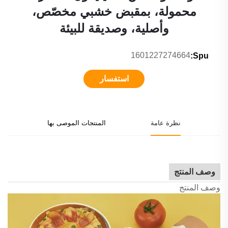
محمولة، بمقبض خشبي مخصّص،
وأصلية، وصديقة للبيئة
1601227274664
Spu:
استفسار
نظرة عامة
المنتجات الموصى بها
وصف المنتج
وصف المنتج