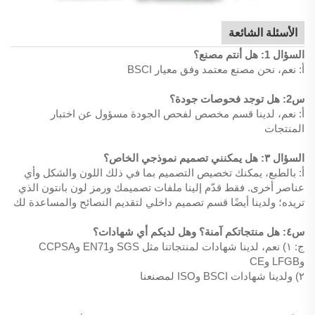
الأسئلة الشائعة
السؤال 1: هل أنتم مصنع؟
أ: نعم، نحن مصنع معتمد وفق معيار BSCI
س2: هل توجد فحوصات جودة؟
أ: نعم، لدينا قسم مخصص لفحص الجودة مسؤول عن اختبار
المنتجات
السؤال ٣: هل يمكنني تصميم نموذجي الخاص؟
أ: بالطبع، يمكنك تخصيص التصميم بما في ذلك اللون والشكل وأي
عناصر أخرى. فقط قدّم إلينا ملفات تصميمك ورمز لون بانتون الذي
تريده؛ ولدينا أيضًا قسم تصميم داخلي لتقديم النصائح والمساعدة لك
س٤: هل منتجاتكم آمنة؟ وهل لديكم أي شهادات؟
ج: ١) نعم، لدينا شهادات لمنتجاتنا مثل SGS وEN71 وCCPSA
وLFGB وCE
٢) ولدينا شهادات BSCI وISO لمصنعنا