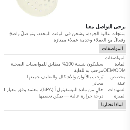
يرجى التواصل معنا
منتجات عالية الجودة، وشحن في الوقت المحدد، وتواصلٌ واضحٌ
وفعالٌ مع العملاء وخدمة عملاء ممتازة
المواصفات
المواصفات
المادة
سيليكون بنسبة 100% مطابق للمواصفات الصحية
OEM/ODM
مرحب به للغاية
مخصص
يُرحب بالألوان والأشكال والتغليف جميعها
عينة
مجاني
الشهادات
خالٍ من مادة البيسفينول أ (BPA)، معتمد وفق معيار LFGB ومعيار CE وغيرها
الميزة
درجة حرارة عالية — يمكن تعقيمها
لماذا تختارنا