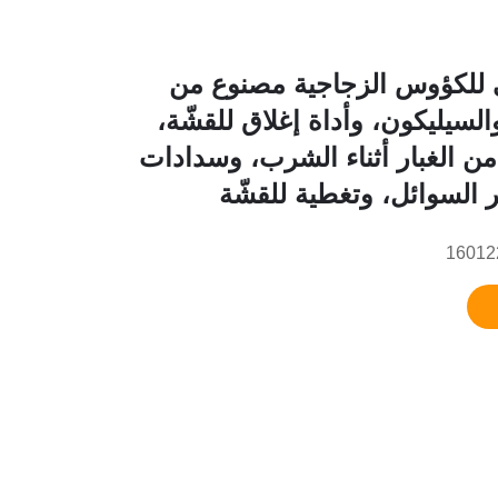
 للكؤوس الزجاجية مصنوع من
دة PVC والسيليكون، وأداة إغلاق للقشّة،
من الغبار أثناء الشرب، وسدادات
ر السوائل، وتغطية للقشّة
16012