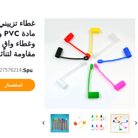
غطاء تزييني
ما
وغطاء واقٍ 
مقاومة لتناث
27576214
Spu:
استفسار