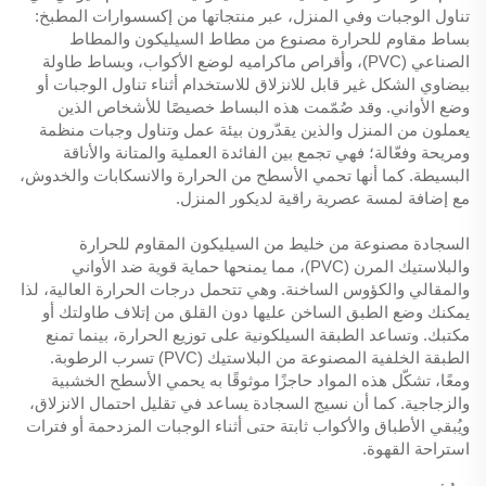
تناول الوجبات وفي المنزل، عبر منتجاتها من إكسسوارات المطبخ:
بساط مقاوم للحرارة مصنوع من مطاط السيليكون والمطاط
الصناعي (PVC)، وأقراص ماكراميه لوضع الأكواب، وبساط طاولة
بيضاوي الشكل غير قابل للانزلاق للاستخدام أثناء تناول الوجبات أو
وضع الأواني. وقد صُمّمت هذه البساط خصيصًا للأشخاص الذين
يعملون من المنزل والذين يقدّرون بيئة عمل وتناول وجبات منظمة
ومريحة وفعّالة؛ فهي تجمع بين الفائدة العملية والمتانة والأناقة
البسيطة. كما أنها تحمي الأسطح من الحرارة والانسكابات والخدوش،
مع إضافة لمسة عصرية راقية لديكور المنزل.
السجادة مصنوعة من خليط من السيليكون المقاوم للحرارة
والبلاستيك المرن (PVC)، مما يمنحها حماية قوية ضد الأواني
والمقالي والكؤوس الساخنة. وهي تتحمل درجات الحرارة العالية، لذا
يمكنك وضع الطبق الساخن عليها دون القلق من إتلاف طاولتك أو
مكتبك. وتساعد الطبقة السيلكونية على توزيع الحرارة، بينما تمنع
الطبقة الخلفية المصنوعة من البلاستيك (PVC) تسرب الرطوبة.
ومعًا، تشكّل هذه المواد حاجزًا موثوقًا به يحمي الأسطح الخشبية
والزجاجية. كما أن نسيج السجادة يساعد في تقليل احتمال الانزلاق،
ويُبقي الأطباق والأكواب ثابتة حتى أثناء الوجبات المزدحمة أو فترات
استراحة القهوة.