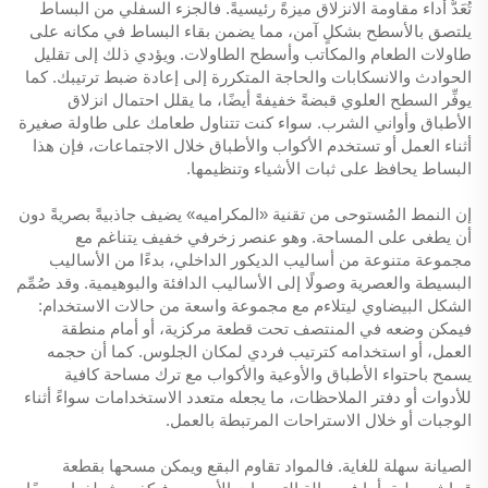
تُعَدُّ أداء مقاومة الانزلاق ميزةً رئيسيةً. فالجزء السفلي من البساط
يلتصق بالأسطح بشكلٍ آمن، مما يضمن بقاء البساط في مكانه على
طاولات الطعام والمكاتب وأسطح الطاولات. ويؤدي ذلك إلى تقليل
الحوادث والانسكابات والحاجة المتكررة إلى إعادة ضبط ترتيبك. كما
يوفِّر السطح العلوي قبضةً خفيفةً أيضًا، ما يقلل احتمال انزلاق
الأطباق وأواني الشرب. سواء كنت تتناول طعامك على طاولة صغيرة
أثناء العمل أو تستخدم الأكواب والأطباق خلال الاجتماعات، فإن هذا
البساط يحافظ على ثبات الأشياء وتنظيمها.
إن النمط المُستوحى من تقنية «المكراميه» يضيف جاذبيةً بصريةً دون
أن يطغى على المساحة. وهو عنصر زخرفي خفيف يتناغم مع
مجموعة متنوعة من أساليب الديكور الداخلي، بدءًا من الأساليب
البسيطة والعصرية وصولًا إلى الأساليب الدافئة والبوهيمية. وقد صُمِّم
الشكل البيضاوي ليتلاءم مع مجموعة واسعة من حالات الاستخدام:
فيمكن وضعه في المنتصف تحت قطعة مركزية، أو أمام منطقة
العمل، أو استخدامه كترتيب فردي لمكان الجلوس. كما أن حجمه
يسمح باحتواء الأطباق والأوعية والأكواب مع ترك مساحة كافية
للأدوات أو دفتر الملاحظات، ما يجعله متعدد الاستخدامات سواءً أثناء
الوجبات أو خلال الاستراحات المرتبطة بالعمل.
الصيانة سهلة للغاية. فالمواد تقاوم البقع ويمكن مسحها بقطعة