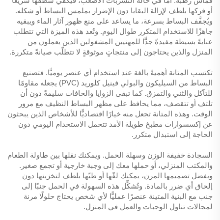
قماش رطبة. أما في حالة التسربات الأصعب، فيكفي شطفها سريعًا
أو فركها بلطف لإزالة البقايا دون الإضرار بملمس البساط أو شكله.
ويُجفَّف البساط بسرعة، ما يساعد على منع ظهور آثار الماء ويبقيه
جاهزًا للاستخدام المتكرر طوال اليوم. وتُعد هذه الميزة التي تتطلب
عنايةً بسيطة مفيدةً جدًّا للمهنيين المشغولين الذين يعملون من
المنزل والذين يحتاجون إلى منتجاتٍ موثوقةٍ لا تتطلّب صيانةً متكررة.
تكتسب المتانة أهميةً بالغة عند استخدام أي عنصر يوميًّا. فتصنيع
البساط من السيليكون والبولي فينيل كلوريد (PVC) يجعله مقاومًا
للتآكل والثني والتمزق. كما تبقى الزوايا والحافات سليمةً دون أن
تلتف أو تتقصف، مما يحافظ على مظهر البساط النظيف مع مرور
الوقت. وهذه المتانة تجعل منه خيارًا اقتصاديًّا للأشخاص الذين يبحثون
عن إكسسوارات مطبخ طويلة الأمد تتحمل الاستخدام اليومي دون
الحاجة إلى استبدال متكرر.
السجادة خفيفة الوزن وسهلة الحمل. ويمكنك نقلها بين طاولة الطعام
والمكتب المنزلي، أو حملها معك إلى وجبة خارجية أو تجمع صغير.
وبفضل تصميمها المرن، يمكنك لفّها أو طيّها بلطف لتخزينها دون
إلحاق أي ضرر بالمادة. وتُشكِّل هذه السهولة في الحمل جنبًا إلى
جنب مع البنية المتينة عنصرًا عمليًّا لأي شخص يحتاج حلولًا مرنة
لمجالات تناول الوجبات والعمل في المنزل.