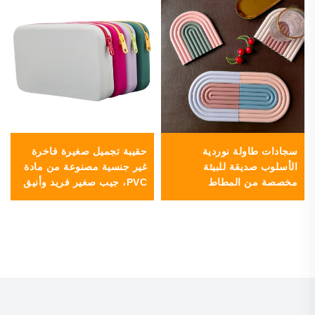
سجادات طاولة نوردية
حقيبة تجميل صغيرة فاخرة
الأسلوب صديقة للبيئة
غير جنسية مصنوعة من مادة
مخصصة من المطاط
PVC، جيب صغير فريد وأنيق
والسيليكون وPVC، حصيرة
بسحّاب للاستخدام أثناء
كوب غير قابلة للانزلاق مع
السفر، للسيدات والنساء
لوحة وتحت كوب على شكل
والفتيات — محفظة عملات
قوس قزح لطيف للمشروبات
مخصصة بشعار خاص