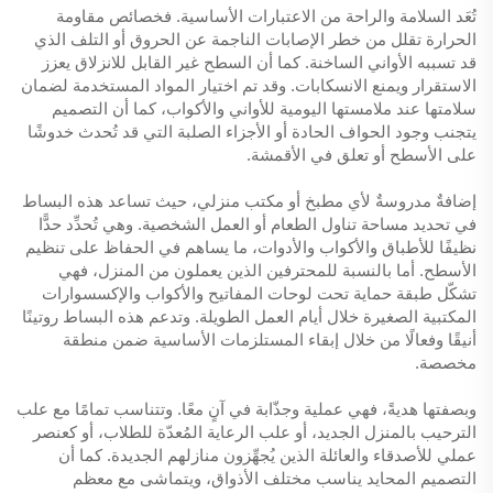
تُعَد السلامة والراحة من الاعتبارات الأساسية. فخصائص مقاومة
الحرارة تقلل من خطر الإصابات الناجمة عن الحروق أو التلف الذي
قد تسببه الأواني الساخنة. كما أن السطح غير القابل للانزلاق يعزز
الاستقرار ويمنع الانسكابات. وقد تم اختيار المواد المستخدمة لضمان
سلامتها عند ملامستها اليومية للأواني والأكواب، كما أن التصميم
يتجنب وجود الحواف الحادة أو الأجزاء الصلبة التي قد تُحدث خدوشًا
على الأسطح أو تعلق في الأقمشة.
إضافةٌ مدروسةٌ لأي مطبخ أو مكتب منزلي، حيث تساعد هذه البساط
في تحديد مساحة تناول الطعام أو العمل الشخصية. وهي تُحدِّد حدًّا
نظيفًا للأطباق والأكواب والأدوات، ما يساهم في الحفاظ على تنظيم
الأسطح. أما بالنسبة للمحترفين الذين يعملون من المنزل، فهي
تشكّل طبقة حماية تحت لوحات المفاتيح والأكواب والإكسسوارات
المكتبية الصغيرة خلال أيام العمل الطويلة. وتدعم هذه البساط روتينًا
أنيقًا وفعالًا من خلال إبقاء المستلزمات الأساسية ضمن منطقة
مخصصة.
وبصفتها هديةً، فهي عملية وجذّابة في آنٍ معًا. وتتناسب تمامًا مع علب
الترحيب بالمنزل الجديد، أو علب الرعاية المُعدّة للطلاب، أو كعنصر
عملي للأصدقاء والعائلة الذين يُجهِّزون منازلهم الجديدة. كما أن
التصميم المحايد يناسب مختلف الأذواق، ويتماشى مع معظم