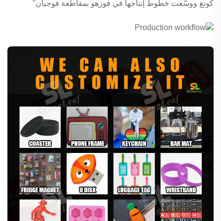
كونغ ووسّعت خطوط إنتاجها في فوزهو بمقاطعة فوجيان"