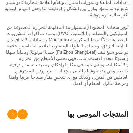
إعدادات المائدة وديكورات المنازل. وتقدّم العلامة التجارية «فو تشيو
شنغ ليف» منتجًا يوازن بين الشكل والوظيفة، ما يجعل المهام اليومية
أكثر سلاسةً وموثوقيةً.
تُوفِر سجادة المطبخ الإكسسواراتية المقاومة للحرارة المصنوعة من
السيليكون والمطاط والبلاستيك (PVC)، وسادات أكواب المشروبات
المصنوعة يدويًّا بنمط الماكريمية (Macrame)، وسادات الأطباق غير
القابلة للانزلاق، وسجادة الطاولة البيضاوية لمائدة الطعام من علامة
فو تشو شنغ ليف (Fu Zhou ShengLeaf) حمايةً موثوقةً وصيانةً سهلةً
وأسلوبًا متعدد الاستخدامات. فهي تحمي الأسطح من الحرارة
والانسكابات، وتبقى ثابتة في مكانها بإحكام، وتضيف لمسة زخرفية
خفيفة. وهي متينة وقابلة للحمل، وتتناسب مع روتين المحترفين
العاملين من المنزل، وكذلك مع أي شخصٍ يقدّر مساحةً مرتبةً وآمنةً
ومريحةً لتناول الطعام أو العمل.
المنتجات الموصى بها