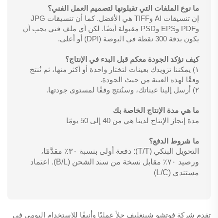
ما نوع الملفات التي تقبلونها لتصميم العمل الفني؟
إن تنسيقات AI وTIFF هي الأفضل. كما أن تنسيقات JPG
وPDF وEPS وPSD مقبولة أيضًا. لكن أي ملف فني يجب أن
يكون بدقة 300 نقطة في البوصة (DPI) أو أعلى.
كيف نؤكد الجودة معكم قبل البدء في الإنتاج؟
١) يمكننا تزويدك بعينات لتختار واحدة أو أكثر منها، ثم نُنتج
وفقًا لهذه العينة من حيث الجودة.
٢) أرسل إلينا عيناتك، وسنُنتج وفقًا لمستوى جودتها.
ما هي مدة الإنتاج الخاصة بك
مدة إنجاز الإنتاج لدينا هي من 40 إلى 50 يومًا
ما شروط الدفع؟
التحويل البنكي (T/T): دفعة أولى بنسبة ٣٠٪ مقدَّمًا،
ورصيد ٧٠٪ مقابل نسخة من سند الشحن (B/L). اعتماد
مستندي (L/C)
تقدم شركة فوتشو شينغليف حلاً عمليًا وأنيقًا للاستخدام اليومي في