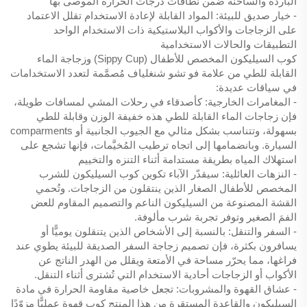
الباردة والساخنة ضمن نطاقات درجات الحرارة الموصى بها
- خيار صديق للبيئة: المواد القابلة لإعادة الاستخدام تقلل الاعتماد
على الزجاجات والأكواب البلاستيكية ذات الاستخدام الواحد
التطبيقات والحالات الاستخدامية
كوب السيليكون المخصص للأطفال (Sippy Cup) وزجاجة الماء
القابلة للطي من علامة فو تشو شنغلياف مُصمَّمة لتعدد الاستخدامات
في سياقات عديدة:
- المغامرات الخارجية: كأصدقاء في رحلات المشي لمسافات طويلة،
فإن زجاجات الماء القابلة للطي هذه خفيفة الوزن وقابلة للطي
بسهولة، وتتناسب بشكل مثالي مع الجيوب الجانبية أو comparments
السيارة. وبانضمامها إلى اتجاه ترطيب المُخيَّمات، فإنها تشجع على
استهلاك المياه بطريقة مستدامة أثناء التنزه والتخييم
- النزهات العائلية: سيقدّر الآباء تكوين كوب السيليكون للشرب
المخصص للأطفال الصغار الذين ينتقلون من الزجاجات. وتُحمي
القشة المصنوعة من السيليكون الناعم والتصميم المقاوم للعض
الفمَ الصغير وتوفر تجربة شرب مألوفة.
- السفر والتنقل: بالنسبة إلى الأشخاص الذين يتنقلون يوميًّا أو
يسافرون بكثرة، فإن تصميم زجاجة السفر الصديقة للبيئة يطوي عند
فراغها، مما يحرّر مساحة في الأمتعة ويقلل من الهدر الناتج عن
الأكواب أو الزجاجات أحادية الاستخدام التي تُشترى أثناء التنقل.
- عشاق القهوة والمشروبات: تجعل خاصية مقاومة الحرارة في مادة
السيليكون والقاعدة المستقرة من هذا المنتج كوب قهوة عمليًّا مزوّدًا