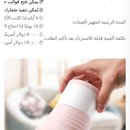
٣) يمكن فتح قوالب جديدة لأحجام أو أشكال جديدة من هذا النوع من المنتجات، لكن الحد الأدنى لكمية الطلب (MOQ) يجب أن يكون ٣٠٠٠٠ قطعة.
٤) يُمكن تنفيذ شعارات أو تصاميم خاصة بالعملاء (OEM)، ونرحب بذلك بحرارة.
١) ٧ أيام إذا كانت الأكواب ذات الشكل والحجم المتوفرَيْن حاليًّا.
المدة الزمنية لتجهيز العينات:
٢) ١٥ يومًا إذا احتاج الأمر إلى شكل أو حجم جديد للأكواب.
١) ٥٠.٠٠ دولار أمريكي لكل تصميم إذا كانت الأكواب ذات الشكل والحجم المتوفرَيْن حاليًّا.
تكلفة العينة قابلة للاسترداد بعد تأكيد الطلب:
٢) ١٥٠٫٠٠ دولار أمريكي لكل شكل أو حجم من الأكواب، ثم ٥٠٫٠٠ دولار أمريكي لكل تصميم