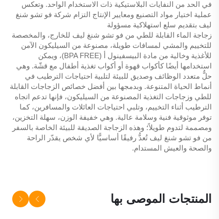
في الحد من النفايات البلاستيكية ذات الاستخدام الواحد. وتعكس
عملية اختيار مواد التصنيع ومعايير الإنتاج التزام شركة فو تشو شنغ
ليف بتقديم سلع استهلاكية مسؤولة
زجاجة الماء القابلة للطي من فو تشو شنغ ليف للخارج، والمخصصة
للتخييم والمشي لمسافات طويلة، مصنوعة من السيليكون الآمن
للأغذية وخالية من مادة البيسفينول أ (BPA FREE)، ويمكن
استخدامها أيضًا كأكواب قهوة أو أكواب تغذية أطفال مع قشّة. وهي
حلٌّ متعدد الوظائف وصديق للبيئة لتلبية احتياجات الترطيب في
أنماط الحياة المتنوعة. وبدمجها بين أفضل خصائص الزجاجات القابلة
للطي وزجاجات التغذية المصنوعة من السيليكون، فإنها تدعم اتجاه
الترطيب أثناء التخييم، وتلبي احتياجات العائلات والمسافرين، كما
توفر موثوقية فنية وسلامة عالية. وهي خفيفة الوزن، سهلة التخزين،
ومصممة لتدوم طويلاً؛ وهذه الزجاجة الصديقة للبيئة الخاصة بالسفر
من فو تشو شنغ ليف تُعدُّ رفيقًا أساسيًّا لأي شخص يقدّر الراحة
والصحة والعيش المستدام.
المنتجات الموصى بها