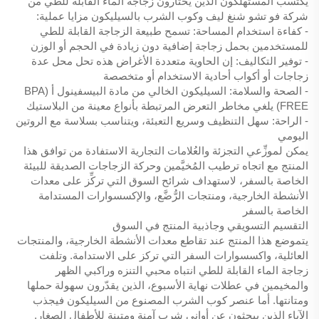
يكتسب المستهلكون الذين يختارون زجاجة الماء القابلة للطي من
شركة فو تشو شنغ ليف وكوب الشرب بالسيليكون مزايا عملية:
- كفاءة استخدام المساحة: تسمح طبيعة الزجاجة القابلة للطي
للمستخدمين بحمل زجاجة إضافية دون زيادة في الحجم أو الوزن
- توفير التكاليف: إن الحاوية متعددة الأغراض هذه تحل محل عدة
زجاجات أو أكواب أحادية الاستخدام أو متخصصة
- الصحة والسلامة: السيليكون الخالي من مادة البيسفينول أ (BPA
FREE) يلغي مخاطر التعرض المرتبطة بأنواع معينة من البلاستيك
- الراحة: سهل التنظيف وسريع التعبئة، ويتناسب بسلاسة مع الروتين
اليومي
يمكن لموزِّعي التجزئة والعُلامات التجارية الاستفادة من توافق هذا
المنتج مع اتجاه ترطيب المُخيَّمين وحركة الزجاجات الصديقة للبيئة
الخاصة بالسفر، لاستهداف شرائح السوق التي تركِّز على معدات
الأنشطة الخارجية، ومنتجات الرُّضَّع، والإكسسوارات المستدامة
الخاصة بالسفر
التقسيم التسويقي وجاذبية المنتج في السوق
يتموضع هذا المنتج عند تقاطع معدات الأنشطة الخارجية، والمنتجات
العائلية، واكسسوارات السفر التي تركز على الاستدامة. وتلفت
زجاجة الماء القابلة للطي انتباه محبي التنزه وراكبي الظهر
والمخيمين في عطلات نهاية الأسبوع، الذين يقدّرون سهولة حملها
ومتانتها. أما عنصر كوب الشرب المصنوع من السيليكون فيجذب
الآباء الذين يبحثون عن أواني شرب آمنة ومتينة للأطفال الصغار.