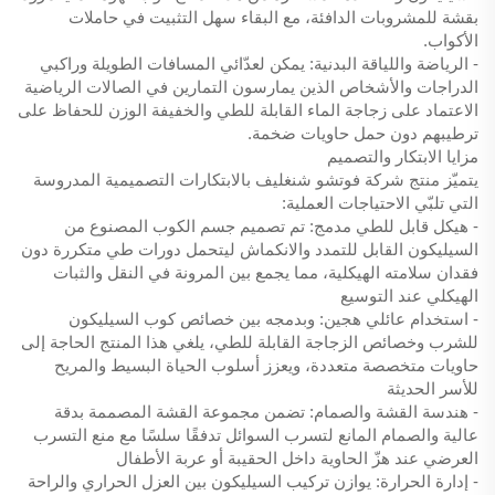
بقشة للمشروبات الدافئة، مع البقاء سهل التثبيت في حاملات
الأكواب.
- الرياضة واللياقة البدنية: يمكن لعدّائي المسافات الطويلة وراكبي
الدراجات والأشخاص الذين يمارسون التمارين في الصالات الرياضية
الاعتماد على زجاجة الماء القابلة للطي والخفيفة الوزن للحفاظ على
ترطيبهم دون حمل حاويات ضخمة.
مزايا الابتكار والتصميم
يتميّز منتج شركة فوتشو شنغليف بالابتكارات التصميمية المدروسة
التي تلبّي الاحتياجات العملية:
- هيكل قابل للطي مدمج: تم تصميم جسم الكوب المصنوع من
السيليكون القابل للتمدد والانكماش ليتحمل دورات طي متكررة دون
فقدان سلامته الهيكلية، مما يجمع بين المرونة في النقل والثبات
الهيكلي عند التوسيع
- استخدام عائلي هجين: وبدمجه بين خصائص كوب السيليكون
للشرب وخصائص الزجاجة القابلة للطي، يلغي هذا المنتج الحاجة إلى
حاويات متخصصة متعددة، ويعزز أسلوب الحياة البسيط والمريح
للأسر الحديثة
- هندسة القشة والصمام: تضمن مجموعة القشة المصممة بدقة
عالية والصمام المانع لتسرب السوائل تدفقًا سلسًا مع منع التسرب
العرضي عند هزّ الحاوية داخل الحقيبة أو عربة الأطفال
- إدارة الحرارة: يوازن تركيب السيليكون بين العزل الحراري والراحة