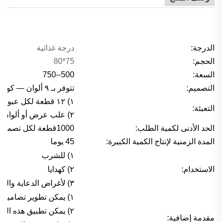
الدرجة:
درجة غذائية
الحجم:
75*80
السعة:
500--750
التصميم:
تتوفر بـ ٩ ألوان — كوب سيليكوني
١) ١٢ قطعة لكل عبوة داخلية، و٣٦ قطعة لكل كرتونة، الحجم: ٠٫٠٤٢ متر مكعب
التعبئة:
٢) علب عرض أو ألوان مختلفة وفقًا لمتطلبات العميل
الحد الأدنى لكمية الطلب:
1000قطعة لكل تصميم
المدة الزمنية لإنتاج الكمية الكبيرة:
45 يوما
١) للشرب
الاستخدام:
٢) كهدايا
٣) لأغراض الدعاية والترويج
١) يمكن تطوير تصاميم أخرى على هذا الشكل من الأكواب وفقًا لمتطلبات مختلفة.
٢) يمكن تطبيق هذه التصاميم على أكواب أو أطباق أو أوعية ذات أشكال مختلفة.
مقدمة إضافية: