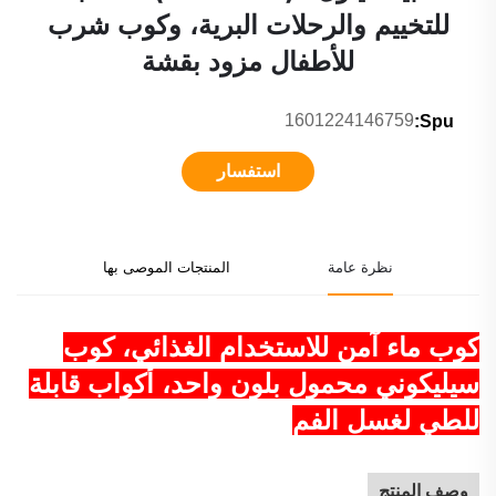
للتخييم والرحلات البرية، وكوب شرب
للأطفال مزود بقشة
1601224146759
Spu:
استفسار
نظرة عامة
المنتجات الموصى بها
كوب ماء آمن للاستخدام الغذائي، كوب
سيليكوني محمول بلون واحد، أكواب قابلة
للطي لغسل الفم
وصف المنتج