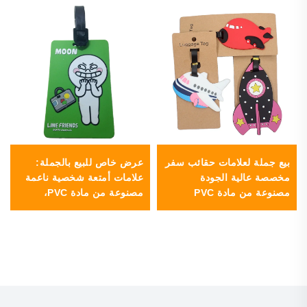
بيع جملة لعلامات حقائب سفر
عرض خاص للبيع بالجملة:
مخصصة عالية الجودة
علامات أمتعة شخصية ناعمة
مصنوعة من مادة PVC
مصنوعة من مادة PVC،
ومطاط ناعم وسيليكون
وشفافة ومصممة خصيصًا
لأكياس السفر.