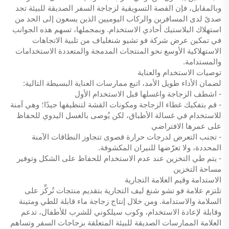
وبالمقابل، فإن القصة التسويقية لزجاجة السفر الصديقة للبيئة تجد
صدىً لدى المسافرين والركاب اليوميين الذين يسعون إلى الحد من
استهلاك البلاستيك أحادي الاستخدام. وبمجملها، تسهم هذه الجوانب
في تمكين عرض شركة فو تشيو شنغلياف من تلبية الاتجاهات
الاستهلاكية الأوسع نحو المنتجات المدمجة والمتعددة الاستخدامات
والمستدامة.
توصيات الاستخدام والعناية
لضمان الأداء طويل الأمد، اتبع ممارسات العناية البسيطة التالية:
- اشطف الزجاجة واغسلها قبل الاستخدام الأول
- قم بتفكيك غطاء الزجاجة ومكونات القشة لتنظيفها جيدًا؛ وهي آمنة
للاستخدام في غسالة الأطباق، لكن يُوصى بالغسل اليدوي للحفاظ
على عمرها الافتراضي
- تجنب التعرض لدرجات حرارة قصوى تتجاوز النطاقات الآمنة
المحددة، ولا تعرّضها للنيران المكشوفة.
- يتم طي التخزين عند عدم الاستخدام للحفاظ على الشكل وتوفير
مساحة التخزين
الاستدامة وقيم العلامة التجارية
تلتزم علامة فو تشو شنغ ليف التجارية بتقديم منتجات تُركِّز على
السلامة والاستدامة. ومن خلال إنتاج زجاجة ماء قابلة للطي ومتينة
وقابلة لإعادة الاستخدام، وكوب سيلكوني للشرب للأطفال، تدعم
العلامة الممارسات الصديقة للبيئة المتعلقة بزجاجات السفر وتساهم