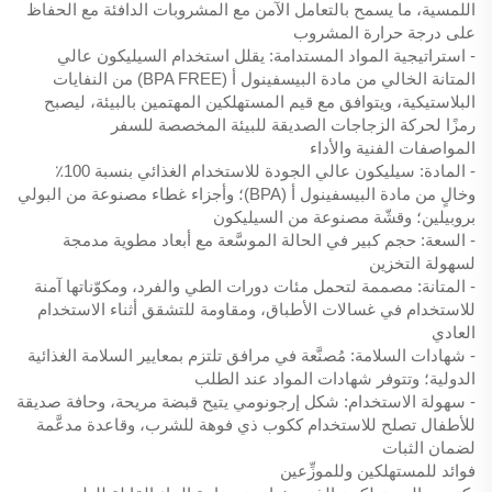
اللمسية، ما يسمح بالتعامل الآمن مع المشروبات الدافئة مع الحفاظ
على درجة حرارة المشروب
- استراتيجية المواد المستدامة: يقلل استخدام السيليكون عالي
المتانة الخالي من مادة البيسفينول أ (BPA FREE) من النفايات
البلاستيكية، ويتوافق مع قيم المستهلكين المهتمين بالبيئة، ليصبح
رمزًا لحركة الزجاجات الصديقة للبيئة المخصصة للسفر
المواصفات الفنية والأداء
- المادة: سيليكون عالي الجودة للاستخدام الغذائي بنسبة 100٪
وخالٍ من مادة البيسفينول أ (BPA)؛ وأجزاء غطاء مصنوعة من البولي
بروبيلين؛ وقشّة مصنوعة من السيليكون
- السعة: حجم كبير في الحالة الموسَّعة مع أبعاد مطوية مدمجة
لسهولة التخزين
- المتانة: مصممة لتحمل مئات دورات الطي والفرد، ومكوّناتها آمنة
للاستخدام في غسالات الأطباق، ومقاومة للتشقق أثناء الاستخدام
العادي
- شهادات السلامة: مُصنَّعة في مرافق تلتزم بمعايير السلامة الغذائية
الدولية؛ وتتوفر شهادات المواد عند الطلب
- سهولة الاستخدام: شكل إرجونومي يتيح قبضة مريحة، وحافة صديقة
للأطفال تصلح للاستخدام ككوب ذي فوهة للشرب، وقاعدة مدعَّمة
لضمان الثبات
فوائد للمستهلكين وللموزِّعين