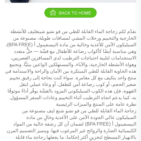
نقدّم لكم زجاجة الماء القابلة للطي من فو تشو شينغليف للأنشطة
الخارجية والتخييم ورحلات المشي لمسافات طويلة، مصنوعة من
السيليكون الآمن للأغذية وخالية من مادة البيسفينول أ (BPA FREE)،
وهي مناسبة أيضًا كأكواب رضاعة للأطفال مع قشّة — حلٌّ متعدد
الاستخدامات لتلبية احتياجات الترطيب لدى المسافرين العصريين،
وهواة الأنشطة الخارجية، والآباء، والمستهلكين الواعين بيئيًّا. وتجمع
هذه الحاوية القابلة للطي المبتكرة بين الأمان والراحة والاستدامة في
منتج واحد يتكيف مع كل مغامرة. سواء كنت بحاجة إلى رفيق تخييم
صغير الحجم، أو كوب رضاعة آمن للطفل، أو وعاء عملي لنقل
القهوة، فإن هذه الكوب السيليكوني المزود بالقشّة يوفّر أداءً موثوقًا
به، كما يدعم اتجاه الترطيب أثناء التخييم وعادات السفر المسؤول.
نظرة عامة على المنتج والميزات الرئيسية
زجاجة الماء القابلة للطي من فو تشو شنغ ليف مصنوعة من
السيليكون عالي الجودة الآمن على الأغذية وخالٍ من مادة
البيسفينول أ (BPA FREE) لضمان أن كل رشفة خالية من المواد
الكيميائية الضارة والروائح غير المرغوب فيها. ويتميز التصميم المرن
بالانهيار المسطح لتخزينٍ أكثر إحكاما، ما يجعلها زجاجة ماء قابلة