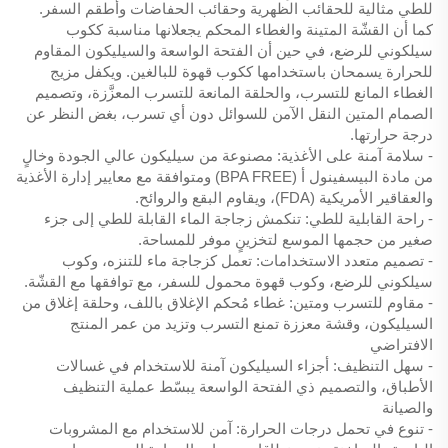
للطي مثالية للحقائب الظهرية وحقائب الحفاضات وأطقم السفر.
كما أن القشّة المتينة والغطاء المحكم يجعلانها مناسبة ككوب
سيلكوني للرضع، في حين أن الفتحة الواسعة والسيليكون المقاوم
للحرارة يسمحان باستخدامها ككوب قهوة للبالغين. ويكفل مزيج
الغطاء المانع للتسرب، والحلقة المانعة للتسرب المعزَّزة، وتصميم
الصمام المتين النقل الآمن للسوائل دون أي تسرب، بغض النظر عن
درجة حرارتها.
- سلامة آمنة على الأغذية: مصنوعة من سيليكون عالي الجودة وخالٍ
من مادة البيسفينول أ (BPA FREE) ومتوافقة مع معايير إدارة الأغذية
والعقاقير الأمريكية (FDA)، ويقاوم البقع والروائح.
- راحة القابلية للطي: تنكمش زجاجة الماء القابلة للطي إلى جزء
صغير من حجمها الموسع لتخزينٍ موفر للمساحة.
- تصميم متعدد الاستخدامات: تعمل كزجاجة ماء للتنزه، وكوب
سيلكوني للرضع، وكوب قهوة محمول للسفر، مع توافقها مع القشّة.
- مقاوم للتسرب ومتين: غطاء مُحكم الإغلاق باللف، وحلقة إغلاق من
السيليكون، وقشة معززة تمنع التسرب وتزيد من عمر المنتج
الافتراضي
- سهل التنظيف: أجزاء السيليكون آمنة للاستخدام في غسالات
الأطباق، والتصميم ذي الفتحة الواسعة يبسّط عملية التنظيف
والصيانة
- تنوع في تحمل درجات الحرارة: آمن للاستخدام مع المشروبات