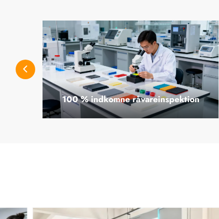
ige
100 % indkomne råvareinspektion