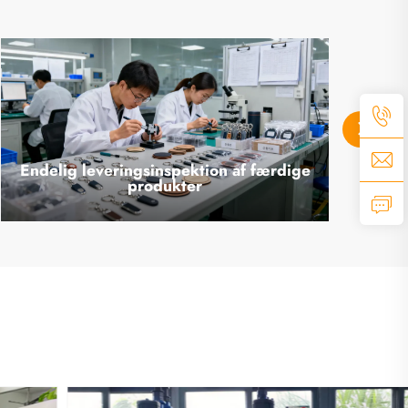
Endelig leveringsinspektion af færdige
produkter