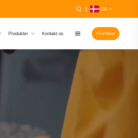
|
DA
r
Produkter
Kontakt os
Få et tilbud