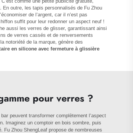
. C’est comme une petite publicité gratuite,
nir. En outre, les tapis personnalisés de Fu Zhou
conomiser de l’argent, car il n’est pas
ffon suffit pour leur redonner un aspect neuf !
aussi les verres de glisser, garantissant ainsi
oins de verres cassés et de renversements
e la notoriété de la marque, génère des
aire en silicone avec fermeture à glissière
e gamme pour verres ?
e bar peuvent transformer complètement l’aspect
ion. Imaginez un comptoir en bois sombre, puis
 animé. Fu Zhou ShengLeaf propose de nombreuses