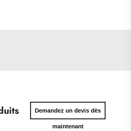
duits
Demandez un devis dès
maintenant