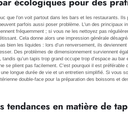
bar écologiques pour des prat
c que l'on voit partout dans les bars et les restaurants. Ils
 peuvent parfois aussi poser problème. L'un des principaux in
ennent fréquemment ; si vous ne les nettoyez pas régulièr
tissant. Cela donne alors une impression générale désagréa
pas bien les liquides : lors d’un renversement, ils deviennen
blesser. Des problèmes de dimensionnement surviennent égale
tandis qu’un tapis trop grand occupe trop d’espace au bar et 
ls ne se plient pas facilement. C’est pourquoi il est préférab
une longue durée de vie et un entretien simplifié. Si vous so
ctérienne double-face
pour la préparation des boissons et des
es tendances en matière de tap