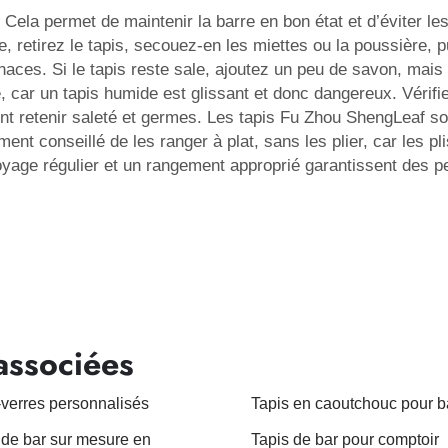
 Cela permet de maintenir la barre en bon état et d’éviter le
retirez le tapis, secouez-en les miettes ou la poussière, pui
enaces. Si le tapis reste sale, ajoutez un peu de savon, mai
 car un tapis humide est glissant et donc dangereux. Vérifi
vent retenir saleté et germes. Les tapis Fu Zhou ShengLeaf so
lement conseillé de les ranger à plat, sans les plier, car les 
ttoyage régulier et un rangement approprié garantissent des
associées
verres personnalisés
Tapis en caoutchouc pour b
 de bar sur mesure en
Tapis de bar pour comptoir