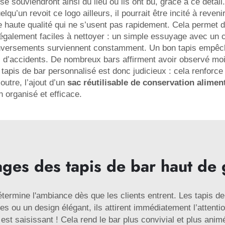
se souviendront ainsi du lieu où ils ont bu, grâce à ce détail
lqu’un revoit ce logo ailleurs, il pourrait être incité à reve
haute qualité qui ne s’usent pas rapidement. Cela permet d’é
galement faciles à nettoyer : un simple essuyage avec un chi
enversements surviennent constamment. Un bon tapis empêche 
ues d’accidents. De nombreux bars affirment avoir observé m
un tapis de bar personnalisé est donc judicieux : cela renforc
outre, l’ajout d’un
sac réutilisable de conservation aliment
n organisé et efficace.
ages des tapis de bar haut d
ermine l'ambiance dès que les clients entrent. Les tapis d
ves ou un design élégant, ils attirent immédiatement l’attent
et est saisissant ! Cela rend le bar plus convivial et plus