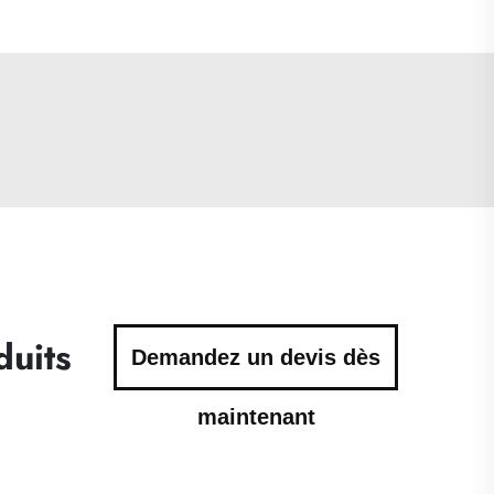
duits
Demandez un devis dès
maintenant