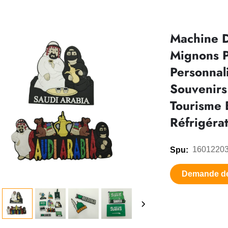
Machine D
Mignons P
Personnal
Souvenirs
Tourisme 
Réfrigéra
1601220
Spu:
Demande d
renseigneme