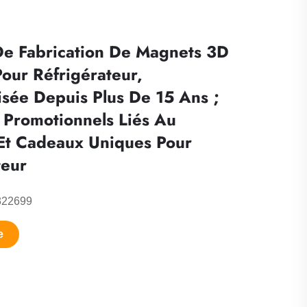
e Fabrication De Magnets 3D
our Réfrigérateur,
isée Depuis Plus De 15 Ans ;
 Promotionnels Liés Au
Et Cadeaux Uniques Pour
teur
322699
e
nts