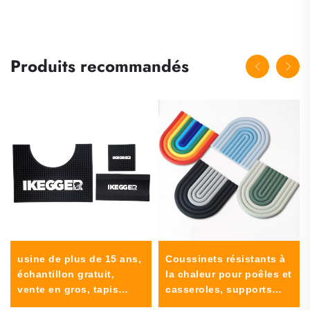
Produits recommandés
usine de plus de 15 ans,
Coussinets résistants à
échantillon gratuit,
la chaleur pour poêles et
vente en gros, tapis
casseroles, supports
antidérapant, anti-
pour plats chauds,