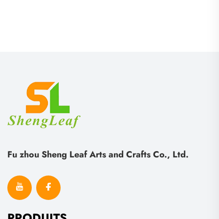
débordement, en
dessous-de-plat et sous-
silicone/PVC souple, non
verres personnalisés en
toxique, avec logo
silicone, caoutchouc
silicone ou PVC aux
couleurs arc-en-ciel
Fu zhou Sheng Leaf Arts and Crafts Co., Ltd.
PRODUITS