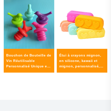
Bouchon de Bouteille de
Étui à crayons mignon,
Vin Réutilisable
en silicone, kawaii et
Personnalisé Unique en
mignon, personnalisé,
Silicone Faveurs de
avec fermeture à
Mariage Personnalisées
glissière, petit format,
avec Bouchon Tiré
pour écolières, aussi
Scellant
utilisable comme porte-
monnaie ou étui à
maquillage et
cosmétiques