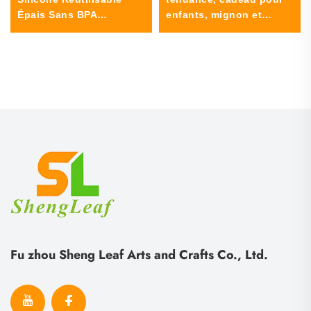
Épais Sans BPA
enfants, mignon et
Antiadhésif de Qualité
kawaii, personnalisable
Alimentaire pour Four
avec photo ou logo,
Pizza Poulet Pâtisserie
porte-clés en PVC
Cuisson au Four à Air
souple, style animal, en
relief
Fu zhou Sheng Leaf Arts and Crafts Co., Ltd.