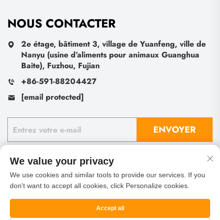
NOUS CONTACTER
2e étage, bâtiment 3, village de Yuanfeng, ville de
Nanyu (usine d’aliments pour animaux Guanghua
Baite), Fuzhou, Fujian
+86-591-88204427
[email protected]
ENVOYER
We value your privacy
We use cookies and similar tools to provide our services. If you
don't want to accept all cookies, click Personalize cookies.
Copyright © Fu Zhou Sheng Leaf Import And Export Co.,
Ltd. Tous droits réservés
Politique de confidentialité
Blog
Accept all