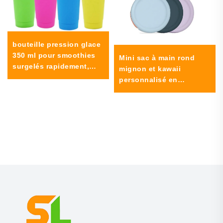
bouteille pression glace
350 ml pour smoothies
Mini sac à main rond
surgelés rapidement,
mignon et kawaii
bouteille résistante pour
personnalisé en
milkshake au
caoutchouc silicone,
refroidissement rapide,
avec fermeture à
gobelet préparateur de
glissière — sac à clés
slushy et slushie
unique pour femmes et
filles, cadeau pour
enfants