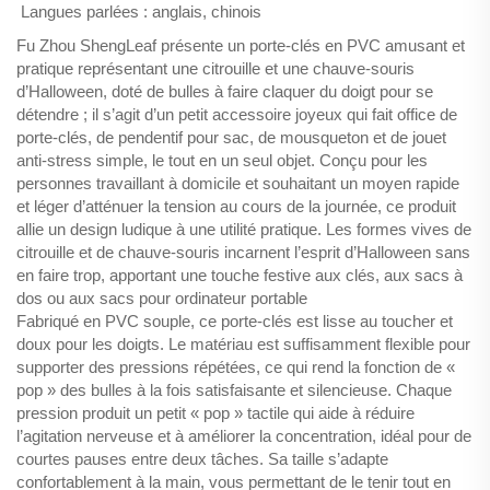
Langues parlées : anglais, chinois
Fu Zhou ShengLeaf présente un porte-clés en PVC amusant et
pratique représentant une citrouille et une chauve-souris
d’Halloween, doté de bulles à faire claquer du doigt pour se
détendre ; il s’agit d’un petit accessoire joyeux qui fait office de
porte-clés, de pendentif pour sac, de mousqueton et de jouet
anti-stress simple, le tout en un seul objet. Conçu pour les
personnes travaillant à domicile et souhaitant un moyen rapide
et léger d’atténuer la tension au cours de la journée, ce produit
allie un design ludique à une utilité pratique. Les formes vives de
citrouille et de chauve-souris incarnent l’esprit d’Halloween sans
en faire trop, apportant une touche festive aux clés, aux sacs à
dos ou aux sacs pour ordinateur portable
Fabriqué en PVC souple, ce porte-clés est lisse au toucher et
doux pour les doigts. Le matériau est suffisamment flexible pour
supporter des pressions répétées, ce qui rend la fonction de «
pop » des bulles à la fois satisfaisante et silencieuse. Chaque
pression produit un petit « pop » tactile qui aide à réduire
l’agitation nerveuse et à améliorer la concentration, idéal pour de
courtes pauses entre deux tâches. Sa taille s’adapte
confortablement à la main, vous permettant de le tenir tout en