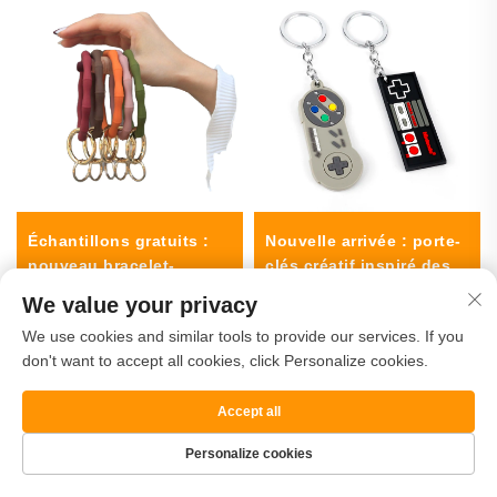
Échantillons gratuits :
Nouvelle arrivée : porte-
nouveau bracelet-
clés créatif inspiré des
bracelet étanche en
jeux vidéo, en forme de
We value your privacy
silicone rond, en acier
manette de jeu, en
We use cookies and similar tools to provide our services. If you
inoxydable, avec
caoutchouc
don't want to accept all cookies, click Personalize cookies.
possibilité de
personnalisation des
couleurs
Accept all
Personalize cookies