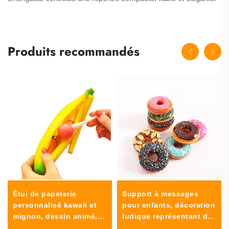
Produits recommandés
Étui de papeterie
Support à messages
personnalisé kawaii et
pour enfants, décoration
mignon, dessin animé,
ludique représentant des
nouveauté, petit étui 3D
aliments, mignons et