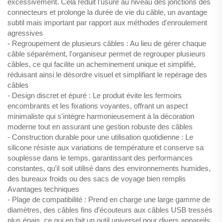
excessivement. Cela réduit l'usure au niveau des jonctions des
connecteurs et prolonge la durée de vie du câble, un avantage
subtil mais important par rapport aux méthodes d'enroulement
agressives
- Regroupement de plusieurs câbles : Au lieu de gérer chaque
câble séparément, l'organiseur permet de regrouper plusieurs
câbles, ce qui facilite un acheminement unique et simplifié,
réduisant ainsi le désordre visuel et simplifiant le repérage des
câbles
- Design discret et épuré : Le produit évite les fermoirs
encombrants et les fixations voyantes, offrant un aspect
minimaliste qui s'intègre harmonieusement à la décoration
moderne tout en assurant une gestion robuste des câbles
- Construction durable pour une utilisation quotidienne : Le
silicone résiste aux variations de température et conserve sa
souplesse dans le temps, garantissant des performances
constantes, qu’il soit utilisé dans des environnements humides,
des bureaux froids ou des sacs de voyage bien remplis
Avantages techniques
- Plage de compatibilité : Prend en charge une large gamme de
diamètres, des câbles fins d’écouteurs aux câbles USB tressés
plus épais, ce qui en fait un outil universel pour divers appareils