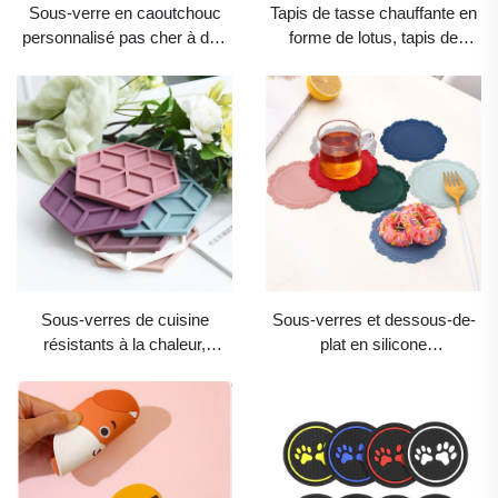
Sous-verre en caoutchouc
Tapis de tasse chauffante en
personnalisé pas cher à des
forme de lotus, tapis de
fins promotionnelles
protection pour tasse,
dessous-de-plat, tapis en
silicone souple en
caoutchouc ou en PVC,
sous-verres mignons pour
tasses à café ou à thé,
bordure festonnée pour
tasses et boissons
Sous-verres de cuisine
Sous-verres et dessous-de-
résistants à la chaleur,
plat en silicone
écologiques et luxueux en
personnalisés, écologiques et
marbre, vendus en gros,
résistants à la chaleur, avec
avec logo en caoutchouc
bordure festonnée et motif en
personnalisé, tapis ronds
relief façon dentelle pour table
pour voiture, mariage ou
à manger
usage domestique