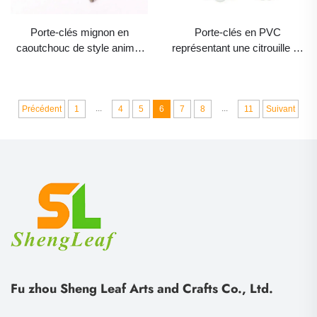
Porte-clés mignon en
Porte-clés en PVC
caoutchouc de style anime,
représentant une citrouille ou
en silicone représentant un
une chauve-souris
chat ou un chien, étui
d’Halloween, jouet anti-stress
protecteur pour clés, cache-
avec bulles à faire éclater du
...
...
poussière, support pour clés,
doigt, pendentif promotionnel
Précédent
1
4
5
6
7
8
11
Suivant
cadeau pour femmes
avec mousqueton pour sac
Fu zhou Sheng Leaf Arts and Crafts Co., Ltd.