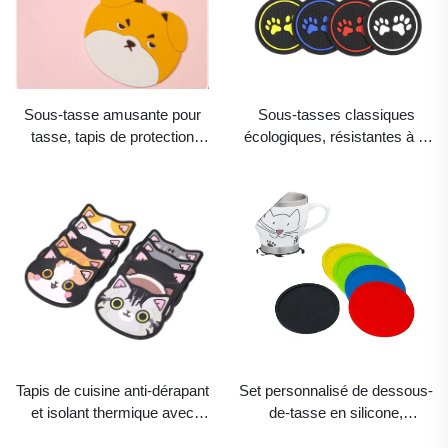
Sous-tasse amusante pour
Sous-tasses classiques
tasse, tapis de protection
écologiques, résistantes à la
pour table à café, sets de
chaleur et antidérapantes,
dessous-de-tasse résistants
tapis en caoutchouc silicone
à la chaleur,
non glissant, dessous-de-
personnalisables, mignons,
tasse pour verre d’eau avec
en caoutchouc silicone
motif d’empreinte de patte de
écologiques et minimalistes
chat
Tapis de cuisine anti-dérapant
Set personnalisé de dessous-
et isolant thermique avec
de-tasse en silicone,
motif de chat,
caoutchouc silicone ou PVC,