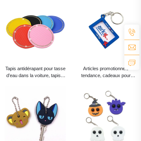
personnalisables, en PVC et
écologiques, souples, avec
silicone étanches, dessous-
motif de cœur, pour table et
de-tasse pour tasse à café et
boissons
boissons
Tapis antidérapant pour tasse
Articles promotionnels
d’eau dans la voiture, tapis à
tendance, cadeaux pour
boisson 3D personnalisé en
enfants, porte-clés mignons
PVC/silicone/caoutchouc,
et créatifs dans le style
sous-verre pour tasse de
kawaii, en PVC souple avec
voiture
motif animal en relief et photo
personnalisée, logo ou photo
imprimée