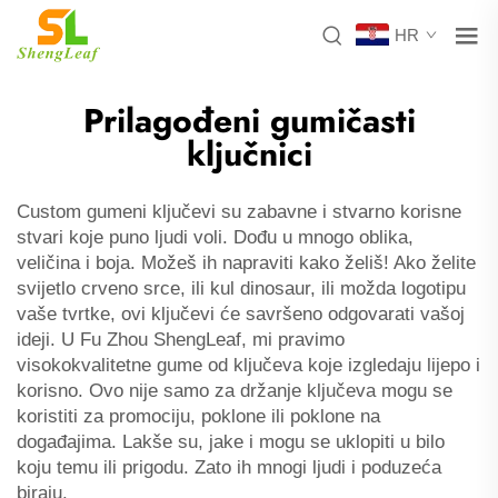
HR
Prilagođeni gumičasti
ključnici
Custom gumeni ključevi su zabavne i stvarno korisne
stvari koje puno ljudi voli. Dođu u mnogo oblika,
veličina i boja. Možeš ih napraviti kako želiš! Ako želite
svijetlo crveno srce, ili kul dinosaur, ili možda logotipu
vaše tvrtke, ovi ključevi će savršeno odgovarati vašoj
ideji. U Fu Zhou ShengLeaf, mi pravimo
visokokvalitetne gume od ključeva koje izgledaju lijepo i
korisno. Ovo nije samo za držanje ključeva mogu se
koristiti za promociju, poklone ili poklone na
događajima. Lakše su, jake i mogu se uklopiti u bilo
koju temu ili prigodu. Zato ih mnogi ljudi i poduzeća
biraju.