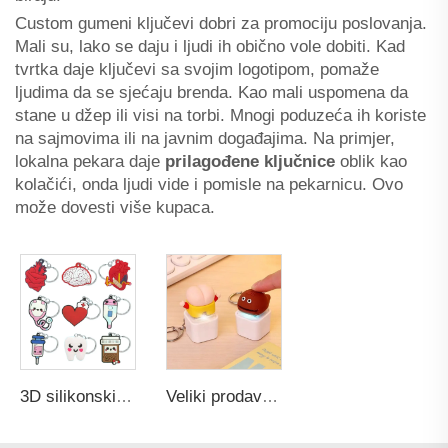
Custom gumeni ključevi dobri za promociju poslovanja.
Mali su, lako se daju i ljudi ih obično vole dobiti. Kad
tvrtka daje ključevi sa svojim logotipom, pomaže
ljudima da se sjećaju brenda. Kao mali uspomena da
stane u džep ili visi na torbi. Mnogi poduzeća ih koriste
na sajmovima ili na javnim događajima. Na primjer,
lokalna pekara daje
prilagođene ključnice
oblik kao
kolačići, onda ljudi vide i pomisle na pekarnicu. Ovo
može dovesti više kupaca.
3D silikonski tip za kupanje, mekani PVC gumeni ključavnica, Kawaii slatka medicina, crtić, ključavnica, medicinska sestra, nedjeljni poklon, ključevi
Veliki prodavač Custom Yellow Chick Keychain kreativni relieve stres Elektronic Voice igračka u bilo kojem obliku Promocionalni gumeni ključevi