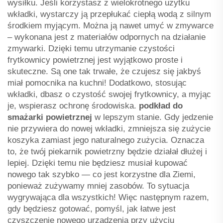
wysiłku. Jeśli korzystasz z wielokrotnego użytku
wkładki, wystarczy ją przepłukać ciepłą wodą z silnym
środkiem myjącym. Można ją nawet umyć w zmywarce
– wykonana jest z materiałów odpornych na działanie
zmywarki. Dzięki temu utrzymanie czystości
frytkownicy powietrznej jest wyjątkowo proste i
skuteczne. Są one tak trwałe, że czujesz się jakbyś
miał pomocnika na kuchni! Dodatkowo, stosując
wkładki, dbasz o czystość swojej frytkownicy, a myjąc
je, wspierasz ochronę środowiska.
podkład do
smażarki powietrznej
w lepszym stanie. Gdy jedzenie
nie przywiera do nowej wkładki, zmniejsza się zużycie
koszyka zamiast jego naturalnego zużycia. Oznacza
to, że twój piekarnik powietrzny będzie działał dłużej i
lepiej. Dzięki temu nie będziesz musiał kupować
nowego tak szybko — co jest korzystne dla Ziemi,
ponieważ zużywamy mniej zasobów. To sytuacja
wygrywająca dla wszystkich! Więc następnym razem,
gdy będziesz gotować, pomyśl, jak łatwe jest
czyszczenie nowego urządzenia przy użyciu