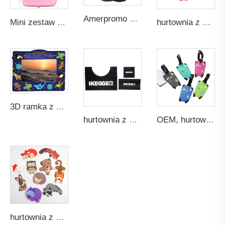
Amerpromo niestandardowa wysokiej jakości 3D miękka PVC wytłaczana etykieta z gumy, naszywka do odzieży, oryginalne upominki
Mini zestaw słuchawkowy dla dziewczynek, futerał na słuchawki, portfelik dziecięcy, uroczy portmonetka z zwierzątkiem, kolorowe silikonowe breloczki z kluczykami, torby dla dzieci
hurtownia z ponad 15-letnim stażem, niestandardowe, wysokiej jakości zabawki, produkuje figurki z kreskówek i anime z miękkiej gumy PVC
3D ramka z PVC, niestandardowa oprawa zdjęciowa OEM, promocyjny prezent, wysokiej wydajności sublimacyjny obraz, miękka gumowa, ładna kartańska personalizacja
hurtownia z ponad 15-letnim stażem, bezpłatny wzornik, niestandardowe, antypoślizgowe, nieprzelewające się, nietoksyczne podkładki z miękkiej gumy silikonowej PVC z logotypem
OEM, hurtowa sprzedaż niestandardowych przezroczystych etykiet bagażowych z miękkiej gumy PVC dla dzieci, na tornister, z motywem żółwia
hurtownia z ponad 10-letnim stażem, 3D promocyjne, słodkie niestandardowe, miękkie magnesy z gumy PVC na lodówkę, pamiątki świąteczne i turystyczne