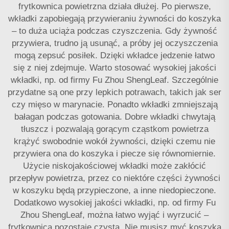
frytkownica powietrzna działa dłużej. Po pierwsze,
wkładki zapobiegają przywieraniu żywności do koszyka
– to duża uciąża podczas czyszczenia. Gdy żywność
przywiera, trudno ją usunąć, a próby jej oczyszczenia
mogą zepsuć posiłek. Dzięki wkładce jedzenie łatwo
się z niej zdejmuje. Warto stosować wysokiej jakości
wkładki, np. od firmy Fu Zhou ShengLeaf. Szczególnie
przydatne są one przy lepkich potrawach, takich jak ser
czy mięso w marynacie. Ponadto wkładki zmniejszają
bałagan podczas gotowania. Dobre wkładki chwytają
tłuszcz i pozwalają gorącym cząstkom powietrza
krążyć swobodnie wokół żywności, dzięki czemu nie
przywiera ona do koszyka i piecze się równomiernie.
Użycie niskojakościowej wkładki może zakłócić
przepływ powietrza, przez co niektóre części żywności
w koszyku będą przypieczone, a inne niedopieczone.
Dodatkowo wysokiej jakości wkładki, np. od firmy Fu
Zhou ShengLeaf, można łatwo wyjąć i wyrzucić –
frytkownica pozostaje czysta. Nie musisz myć koszyka