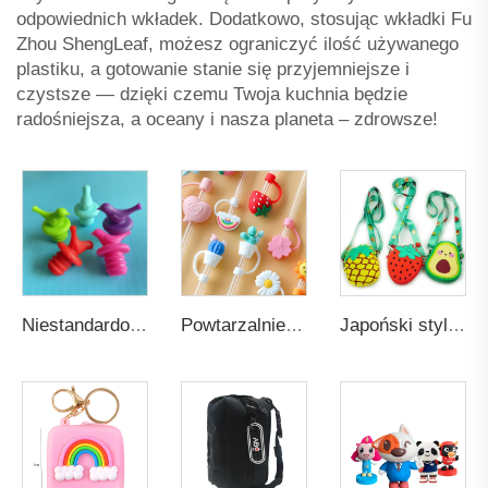
odpowiednich wkładek. Dodatkowo, stosując wkładki Fu
Zhou ShengLeaf, możesz ograniczyć ilość używanego
plastiku, a gotowanie stanie się przyjemniejsze i
czystsze — dzięki czemu Twoja kuchnia będzie
radośniejsza, a oceany i nasza planeta – zdrowsze!
Niestandardowy unikalny wielokrotnego użytku silikonowy korek do butelki wina, spersonalizowane upominki weselne z kapslem strzelającym
Powtarzalnie używany kolorowy silikonowy korek do słomki, chłonny i pyłoszczelny z uszczelnionym korkiem, akcesoria barowe do słomek o średnicy 6-8 mm
Japoński styl mini torebka z motywem owoców, niestandardowa urocza dziecięca torebka dla dziewczynki, futerał z kreskówką, małe torebki na ramię, piękne torby na ramię dla dzieci