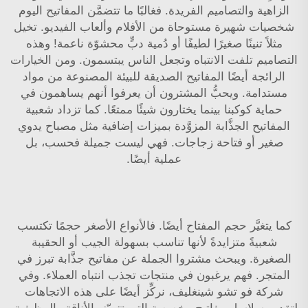
الزاهية والتصاميم الفريدة. فغالبًا ما تتضمَّن المفاتيح اليوم
شخصيات شهيرة مستوحاة من الأفلام وألعاب الفيديو. تخيل
مثلاً تنينًا صغيرًا لطيفًا أو دُمية دبٍّ محشوّة ناعمة! وهذه
التصاميم تلفت الانتباه وتجعل الناس يبتسمون. ومن الخيارات
الرائجة أيضًا المفاتيح الصديقة للبيئة المصنوعة من مواد
مستدامة. ويحبُّ المشترون أن يعرفوا أنهم يساهمون في
حماية كوكبنا بينما يختارون شيئًا ممتعًا. كما تزداد شعبية
المفاتيح الجذَّابة المزوَّدة بميزات إضافية مثل مصباح يدوي
صغير أو فتاحة زجاجات. فهي ليست جميلة فحسب، بل
عملية أيضًا.
كما يتغيَّر حجم المفتاح أيضًا. فالأنواع الأصغر حجمًا تكتسب
شعبيةً متزايدةً لأنها تناسب بسهولة الجيب أو الحقيبة
الصغيرة. ويبحث مشتروا الجملة عن مفاتيح جذَّابة تبرز في
المتجر. فهم يرغبون في منتجات تجذب انتباه العملاء. وفي
شركة فو تشو شينغليف، نركِّز أيضًا على هذه الاتجاهات