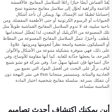
يُعَدّ القماش أيضًا خيارًا رائعًا للسلاسل المفاتيح. فالأقمشة
الناعمة والزاهية تُحوَّل إلى سلاسل مفاتيح محشوة تمنح
إحساسًا لطيفًا عند الإمساك بها. ويمكن أن تأخذ أشكال
الحيوانات أو الرسوم الكرتونية أو حتى الأطعمة المفضلة. ومن
ناحية سلبية، قد لا تدوم السلاسل المفاتيح القماشية طويلاً مثل
تلك المصنوعة من الأكريليك أو المعدن، لذا يُفضَّل استخدامها
بلطف. وأخيرًا، تتميَّز السلاسل المفاتيح المصنوعة من المطاط
أو السيليكون بشعبية واسعة نظراً لنعومتها ومرونتها. علاوةً
على ذلك، فهي متوفرة بتشكيلة متنوعة من الأشكال والألوان
المرحة، ما يجعلها جذّابة للغاية. كما أنها مقاومة للأوساخ، وفي
حال اتساخها فإن غسلها سهلٌ جداً. وفي شركة فو تشو شينغ
لياف، نركِّز على البحث عن أفضل المواد التي تجمع بين
الجاذبية والمتانة. وستستمر منتجاتنا thus في نشر البهجة دون
أن تتفكك بسرعة.
سلسلة مفاتيح شخصية
اختيار المادة
المناسبة سيُساعد
أين يمكنك اكتشاف أحدث تصاميم