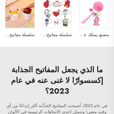
مصنع يمتلك خبرة تزيد عن 15 عامًا، بالجملة سلسلة مفاتيح يونيكورن رغوية لطيفة PVC ومطاطية ترويجية للهدايا، سلاسل مفاتيح للبنات
سلسلة مفاتيح ثلاثية الأبعاد مخصصة من السيليكون أو المطاط اللين PVC مخصصة حسب الطلب، لطيفة وكاواي، على شكل دواء كرتوني، هدية أسبوع الممرضات
سلسلة مفاتيح مخصصة صفراء على شكل فرخ بالجملة، لعبة إلكترونية لإصدار أصوات لإراحة التوتر بإبداع وبأي شكل، سلاسل مفاتيح مطاطية ترويجية
ما الذي يجعل المفاتيح الجذابة
إكسسوارًا لا غنى عنه في عام
2023؟
في عام 2023، أصبحت المفاتيح الجذَّابة أكثر إبداعًا من أي
وقتٍ مضى! وتتمثل إحدى الاتجاهات الرئيسية في الألوان