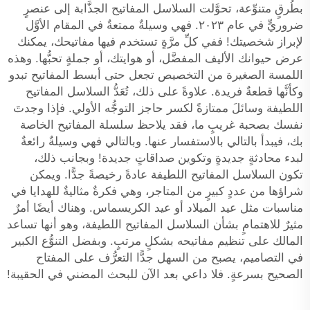
بطُرقٍ متنوِّعة، تحوَّلت السلاسل المفاتيح الجذَّابة إلى عنصرٍ
ضروريٍّ في عام ٢٠٢٣. فهي وسيلةٌ ممتعةٌ في المقام الأوَّل
لإبراز شخصيتك! ففي كلِّ مرَّةٍ تستخدم فيها مفاتيحك، يمكنك
عرض حيوانك الأليف المفضَّل، أو هوايتك، أو جملةٍ تحبُّها. وهذه
اللمسة الصغيرة من التخصيص تجعل حتى أبسط المفاتيح تبدو
وكأنَّها قطعةٌ فريدة. علاوةً على ذلك، تُعَدُّ السلاسل المفاتيح
اللطيفة وسائلَ ممتازةً لكسر حاجز التوجُّه الأولي. فإذا وجدتَ
نفسك بصحبة غريبٍ ما، فقد يلاحظ سلسلة المفاتيح الخاصة
بك، فيبدأ بالتالي بالاستفسار عنها. وبالتالي فهي وسيلةٌ رائعةٌ
لبدء محادثةٍ جديدةٍ وتكوين صداقاتٍ جديدة! وبجانب ذلك،
تكون السلاسل المفاتيح اللطيفة عادةً رخيصةً جدًّا. ويمكن
شراؤها من عددٍ كبيرٍ من المتاجر، وهي فكرةٌ مثاليةٌ للهدايا في
مناسبات مثل عيد الميلاد أو عيد الكريسماس. وهناك أيضًا أمرٌ
مثيرٌ للاهتمامٍ بشأن السلاسل المفاتيح اللطيفة، وهو أنها تساعد
المالك على تنظيم مفاتيحه بشكلٍ مرتبٍ. وبفضل التنوُّع الكبير
في التصاميم، يصبح من السهل جدًّا التعرُّف على المفتاح
الصحيح بسرعةٍ. فلا داعي بعد الآن للبحث المضني في الحقيبة!