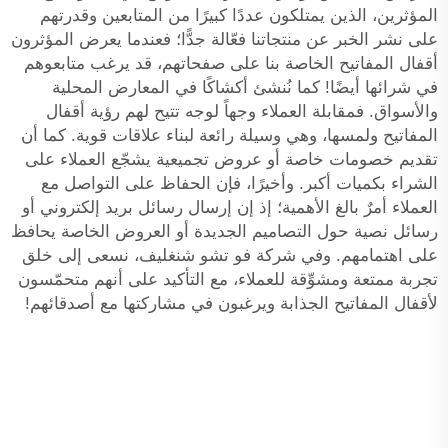
المؤثرين، الذين يمتلكون عددًا كبيرًا من المتابعين وقدرتهم
على نشر الخبر عن منتجاتنا فعّالة جدًّا؛ فعندما يعرض المؤثرون
أقفال المفاتيح الخاصة بنا على صفحاتهم، قد يرغب متابعوهم
في شرائها أيضًا! كما نُنشئ أكشاكًا في المعارض المحلية
والأسواق. فمقابلة العملاء وجهاً لوجه تتيح لهم رؤية أقفال
المفاتيح ولمسها، وهي وسيلة رائعة لبناء علاقات قوية. كما أن
تقديم خصومات خاصة أو عروض تجميعية يشجّع العملاء على
الشراء بكميات أكبر. وأخيرًا، فإن الحفاظ على التواصل مع
العملاء أمرٌ بالغ الأهمية؛ إذ إن إرسال رسائل بريد إلكتروني أو
رسائل نصية حول التصاميم الجديدة أو العروض الخاصة يحافظ
على اهتمامهم. وفي شركة فو تشو شنغليف، نسعى إلى خلق
تجربة ممتعة ومشوِّقة للعملاء، مع التأكيد على أنهم متحمّسون
لأقفال المفاتيح الجذابة ويرغبون في مشاركتها مع أصدقائهم!