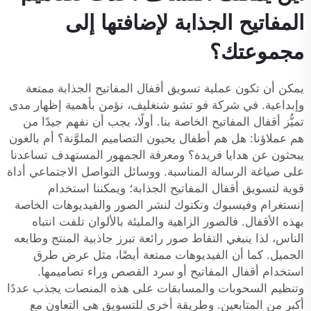
المفاتيح الجذابة لإضافتها إلى
مجموعتك؟
يمكن أن تكون عملية تسويق أقفال المفاتيح الجذابة ممتعة
وإبداعية. في شركة فو تشو شنغليف، نؤمن بأهمية إظهار مدى
تميُّز أقفال المفاتيح الخاصة بنا. أولًا، يجب أن نفهم جيدًا من
هم عملاؤنا: هل هم أطفال يحبون التصاميم الملوَّنة؟ أم بالغون
يبحثون عن هدايا فريدة؟ ومعرفة الجمهور المستهدف تساعدنا
على صياغة الرسالة المناسبة. ووسائل التواصل الاجتماعي أداة
قوية لتسويق أقفال المفاتيح الجذابة؛ ويمكننا استخدام
إنستغرام وفيسبوك وتكتوك لنشر الصور والفيديوهات الخاصة
بهذه الأقفال. فالصور الزاهية والمليئة بالألوان تلفت انتباه
الناس، لذا ينبغي التقاط صور رائعة تبرز جاذبية المنتج وطابعه
الجميل. كما أن الفيديوهات ممتعة أيضًا، مثل عرض طرق
استخدام أقفال المفاتيح أو سرد القصص وراء تصاميمها.
وتنظيم السحوبات والمسابقات على هذه المنصات يجذب عددًا
أكبر من المتابعين. وطريقة أخرى للتسويق هي التعاون مع