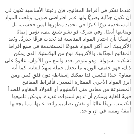
عندما نفكر في أقراط المفاتيح، فإن رغبتنا الأساسية تكون في
أن تكون جذّابة بصريًّا ولها عمر افتراضي طويل. وتلعب المواد
المستخدمة دورًا كبيرًا في تحديد مظهرها ليس فحسب، بل
ومتانتها أيضًا. وفي شركة فو تشو شينغ ليف، نؤمن إيمانًا
راسخًا بأن اختيار المواد المناسبة قد يُحدث فرقًا جذريًّا. ويُعد
الأكريليك أحد أكثر المواد شيوعًا المستخدمة في صنع أقراط
المفاتيح الجذّابة. والأكريليك نوع من البلاستيك الذي يمكن
تشكيله بسهولة، وهو متوفر بعدد واسع من الألوان. علاوةً على
ذلك، فهو خفيف الوزن، ما يجعل حمله سهلًا للغاية. كما أنه
مقاومٌ جيدًا للكسر، لذا يمكنك إسقاطه دون قلقٍ كبير. ومن
أبرز المواد الأخرى الممتازة المعدن. فأقراط المفاتيح
المصنوعة من معادن مثل الألمنيوم أو الفولاذ المقاوم للصدأ
قويةٌ للغاية ويمكن أن تدوم لسنوات عديدة. ويمكن تلميعها
لتكتسب بريقًا عاليًا أو نقش تصاميم رائعة عليها، مما يجعلها
أنيقةً ومتينة في آنٍ واحد.