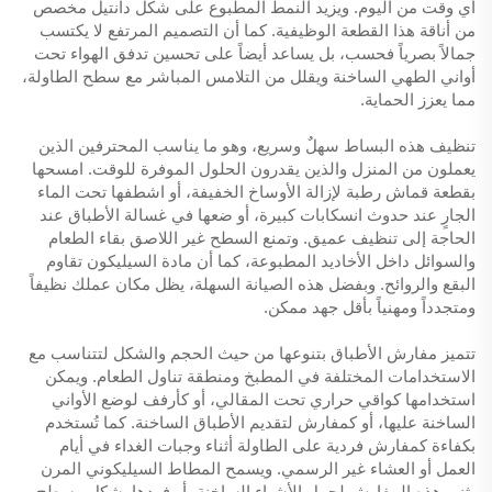
أي وقت من اليوم. ويزيد النمط المطبوع على شكل دانتيل مخصص
من أناقة هذا القطعة الوظيفية. كما أن التصميم المرتفع لا يكتسب
جمالاً بصرياً فحسب، بل يساعد أيضاً على تحسين تدفق الهواء تحت
أواني الطهي الساخنة ويقلل من التلامس المباشر مع سطح الطاولة،
مما يعزز الحماية.
تنظيف هذه البساط سهلٌ وسريع، وهو ما يناسب المحترفين الذين
يعملون من المنزل والذين يقدرون الحلول الموفرة للوقت. امسحها
بقطعة قماش رطبة لإزالة الأوساخ الخفيفة، أو اشطفها تحت الماء
الجارٍ عند حدوث انسكابات كبيرة، أو ضعها في غسالة الأطباق عند
الحاجة إلى تنظيف عميق. وتمنع السطح غير اللاصق بقاء الطعام
والسوائل داخل الأخاديد المطبوعة، كما أن مادة السيليكون تقاوم
البقع والروائح. وبفضل هذه الصيانة السهلة، يظل مكان عملك نظيفاً
ومتجدداً ومهنياً بأقل جهد ممكن.
تتميز مفارش الأطباق بتنوعها من حيث الحجم والشكل لتتناسب مع
الاستخدامات المختلفة في المطبخ ومنطقة تناول الطعام. ويمكن
استخدامها كواقي حراري تحت المقالي، أو كأرفف لوضع الأواني
الساخنة عليها، أو كمفارش لتقديم الأطباق الساخنة. كما تُستخدم
بكفاءة كمفارش فردية على الطاولة أثناء وجبات الغداء في أيام
العمل أو العشاء غير الرسمي. ويسمح المطاط السيليكوني المرن
بثني هذه المفارش لحمل الأشياء الساخنة، أو فردها بشكل مسطح