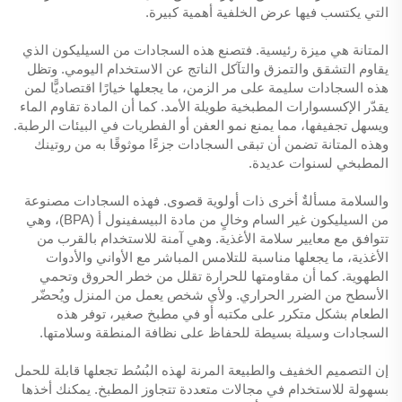
التي يكتسب فيها عرض الخلفية أهمية كبيرة.
المتانة هي ميزة رئيسية. فتصنع هذه السجادات من السيليكون الذي
يقاوم التشقق والتمزق والتآكل الناتج عن الاستخدام اليومي. وتظل
هذه السجادات سليمة على مر الزمن، ما يجعلها خيارًا اقتصاديًّا لمن
يقدّر الإكسسوارات المطبخية طويلة الأمد. كما أن المادة تقاوم الماء
ويسهل تجفيفها، مما يمنع نمو العفن أو الفطريات في البيئات الرطبة.
وهذه المتانة تضمن أن تبقى السجادات جزءًا موثوقًا به من روتينك
المطبخي لسنوات عديدة.
والسلامة مسألةٌ أخرى ذات أولوية قصوى. فهذه السجادات مصنوعة
من السيليكون غير السام وخالٍ من مادة البيسفينول أ (BPA)، وهي
تتوافق مع معايير سلامة الأغذية. وهي آمنة للاستخدام بالقرب من
الأغذية، ما يجعلها مناسبة للتلامس المباشر مع الأواني والأدوات
الطهوية. كما أن مقاومتها للحرارة تقلل من خطر الحروق وتحمي
الأسطح من الضرر الحراري. ولأي شخص يعمل من المنزل ويُحضّر
الطعام بشكل متكرر على مكتبه أو في مطبخ صغير، توفر هذه
السجادات وسيلة بسيطة للحفاظ على نظافة المنطقة وسلامتها.
إن التصميم الخفيف والطبيعة المرنة لهذه البُسُط تجعلها قابلة للحمل
بسهولة للاستخدام في مجالات متعددة تتجاوز المطبخ. يمكنك أخذها