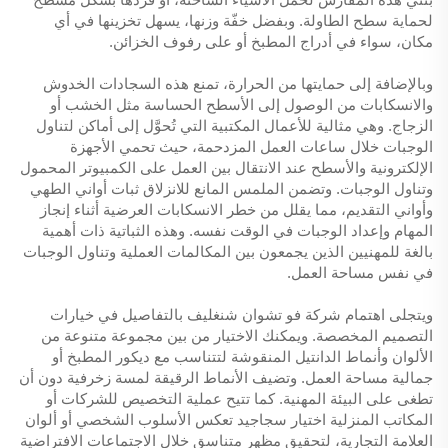
لحماية سطح الطاولة. وبفضل خفّة وزنها، يسهل تخزينها في أي
مكان، سواء في أدراج المطبخ أو على رفوف الخزائن.
وبالإضافة إلى حمايتها من الحرارة، تمنع هذه السجادات الخدوش
والانسكابات من الوصول إلى الأسطح الحساسة مثل الخشب أو
الزجاج. وهي مثالية للأعمال المكتبية التي تُحوَّل إلى أماكن لتناول
الوجبات خلال ساعات العمل المزدحمة، حيث تحمي الأجهزة
الإلكترونية والأسطح عند الانتقال بين العمل على الكمبيوتر المحمول
وتناول الوجبات. وتضمن الملمس المانع للانزلاق ثبات أواني الطهي
وأواني التقديم، مما يقلل من خطر الانسكابات العرضية أثناء إنجاز
المهام وإعداد الوجبات في الوقت نفسه. وهذه الثباتية ذات أهمية
بالغة للمهنيين الذين يجمعون بين المكالمات العملية وتناول الوجبات
في نفس مساحة العمل.
ويتجلى اهتمام شركة فو تشوان شنغليف بالتفاصيل في خيارات
التصميم المخصصة. ويمكنك الاختيار من بين مجموعة متنوعة من
الألوان وأنماط الدانتيل المنقوشة لتتناسب مع ديكور المطبخ أو
جمالية مساحة العمل. وتضيف الأنماط الرقيقة لمسة زخرفية دون أن
تطغى على البيئة المهنية. كما تتيح عملية التخصيص للشركات أو
المكاتب المنزلية اختيار سجاجيد تعكس الأسلوب الشخصي أو ألوان
العلامة التجارية، لتحقيق مظهر متناسق خلال الاجتماعات الافتراضية