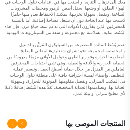
معك إلى نزهات التنزه، أو استخدامها في إعدادات تناول الوجبات في
الهواء الطلق، أو وضعها أسفل أصص الزهور ومحطات المشروبات
الساخنة. وبفضل سهولة تخزينها، يمكنك الاحتفاظ بعددٍ منها جاهزًا
لاستخدامها عند الحاجة دون أن تشغل مساحةً إضافية. أما بالنسبة
للمحترفين الذين يقدّرون الأدوات التي تدعم نمط حياةٍ مرن، فإن هذه
البُسُط تتكيف بسلاسة مع مجموعة واسعة من السيناريوهات اليومية.
تقدم بُسُط المائدة المصنوعة من السيليكون المُزيَّن بالدانتيل
والمخصصة لمجموعة «فو تشوان شنغليف» لمقالي المطبخ
المقاومة للحرارة وقوارير الطهي وحوامل الأواني مزيجًا مدروسًا من
الحماية الحرارية والأناقة والعملية. وهي تلبي احتياجات المحترفين
العاملين من المنزل من خلال حماية أسطح العمل، وتيسير عملية
التنظيف، وإضفاء لمسة احترافية دافئة على منطقة تناول الوجبات
في المكتب المنزلي. وبفضل مقاومتها الموثوقة للحرارة، وسهولة
العناية بها، وتصاميمها الجذابة المخصصة، تُعَدُّ هذه البُسُط إضافةً ذكيةً
لأي مطبخ منزلي أو بيئة عمل.
المنتجات الموصى بها