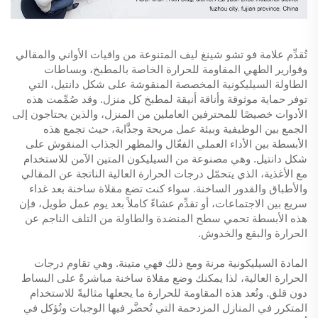
تُقدِّم علامة فو تشو شينغ ليف المتنوعة من واقيات الأواني والمقالي
وقوارير الطهي المقاومة للحرارة الخاصة بالمطبخ، وبساطات
الطاولة السيليكونية المخصصة المنقوشة على شكل دانتيل، التي
توفر حماية موثوقة وأناقة أنيقة لمطبخ كل منزل. وقد صُمِّمت هذه
الأدوات خصيصًا للمحترفين العاملين من المنزل، والذين يحتاجون إلى
الجمع بين الوظيفية وبيئة عمل مريحة وجذَّابة، حيث تجمع هذه
الأبسطة بين الأداء العملي الفعّال والمظهر الجذاب المنقوش على
شكل دانتيل. وهي مصنوعة من السيليكون المتين الآمن للاستخدام
مع الأغذية، الذي يتحمّل درجات الحرارة العالية الناتجة عن المقالي
والأطباق والقدور الساخنة. سواء كنت تضع مقلاة ساخنة بعد غداء
سريع بين الاجتماعات، أو تقدِّم عشاءً كاملاً بعد يوم عمل طويل، فإن
هذه الأبسطة تحمي سطح المنضدة والطاولة من التلف الناجم عن
الحرارة والبقع والخدوش.
المادة السيليكونية مرنة ومع ذلك فهي متينة. وهي تقاوم درجات
الحرارة العالية، لذا يمكنك وضع مقلاة ساخنة مباشرةً على البساط
دون قلق. وتُعد هذه المقاومة للحرارة ما يجعلها مثاليةً للاستخدام
المتكرر في المنازل المزدحمة التي تُحضَّر فيها الوجبات وتُؤكل في