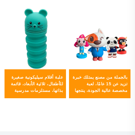
بالجملة من مصنع يمتلك خبرة
علبة أقلام سيليكونية صغيرة
تزيد عن 15 عامًا، لعبة
للأطفال، ثلاثية الأبعاد، قائمة
مخصصة عالية الجودة، ينتجها
بذاتها، مستلزمات مدرسية
المصنع على شكل كرتون
لطيفة وبأسلوب كاواي، علبة
أنمي، شخصيات ألعاب PVC
أو جيب أو حقيبة قلم مخصصة
للأولاد والبنات في المدرسة،
مع سحّاب