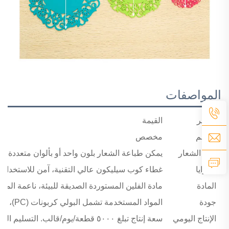
المواصفات
عنصر
القيمة
الحجم
مخصص
زينة الشعار
يمكن طباعة الشعار بلون واحد أو بألوان متعددة ب
المزايا
غطاء كوب سيليكون عالي التقنية، آمن للاستخدام مع الأغذية، غير سام. يت
المادة
مادة الفلين المستوردة الصديقة للبيئة، ناعمة المل
جودة
المواد المستخدمة تشمل البولي كربونات (PC)، والشهادات القياسية الدولية ISO وSGS وROHS وREACH وLFGB، وقد اجتاز كل منتج هذه الشهادات
الإنتاج اليومي
سعة إنتاج تبلغ ٥٠٠٠ قطعة/يوم/قالب. التسليم السريع بعد استلام دفعتكم