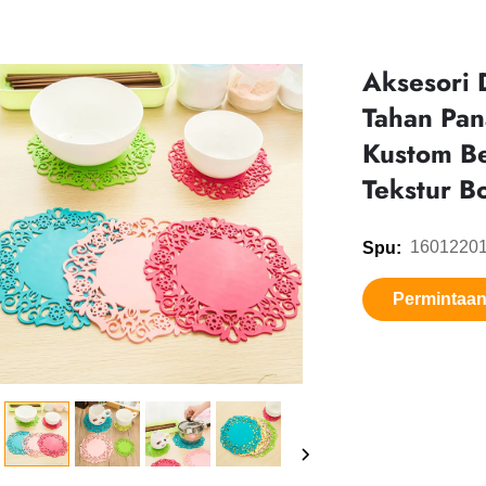
Aksesori 
Tahan Pan
Kustom Be
Tekstur B
1601220
Spu:
Permintaa
informasi