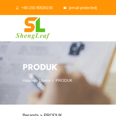
+86-150 80026190
[email protected]
PRODUK
Halaman Utama
>
PRODUK
Beranda >
PRODUK