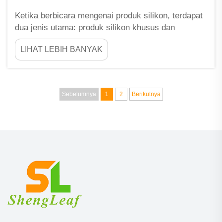
Ketika berbicara mengenai produk silikon, terdapat
dua jenis utama: produk silikon khusus dan
komponen silikon standar. Di Fu Zhou ShengLeaf,
LIHAT LEBIH BANYAK
kami memahami bahwa memilih jenis yang tepat
dapat memberikan perbedaan besar bagi proyek
Anda. Komponen silikon standar diproduksi...
Sebelumnya
1
2
Berikutnya