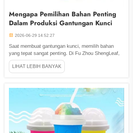
Mengapa Pemilihan Bahan Penting
Dalam Produksi Gantungan Kunci
2026-06-29 14:52:27
Saat membuat gantungan kunci, memilih bahan
yang tepat sangat penting. Di Fu Zhou ShengLeaf,
kami mengetahui bahwa bahan yang kami gunakan
LIHAT LEBIH BANYAK
dapat mengubah seluruh tampilan, sentuhan, dan
daya tahan gantungan kunci. Meskipun beberapa
orang mungkin memilih bahan hanya karena...