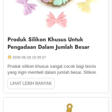
Produk Silikon Khusus Untuk
Pengadaan Dalam Jumlah Besar
2026-06-18 10:39:37
Produk silikon khusus sangat cocok bagi bisnis
yang ingin membeli dalam jumlah besar. Silikon
adalah bahan yang fleksibel dan tahan banting,
LIHAT LEBIH BANYAK
sehingga ideal untuk berbagai kegunaan. Di Fu
Zhou ShengLeaf, kami berfokus pada pembuatan
produk silikon berkualitas baik yang memenuhi
berbagai kebutuhan. Apakah...