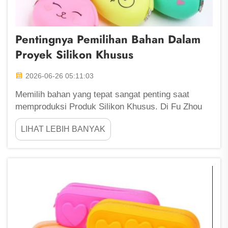
Pentingnya Pemilihan Bahan Dalam
Proyek Silikon Khusus
2026-06-26 05:11:03
Memilih bahan yang tepat sangat penting saat
memproduksi Produk Silikon Khusus. Di Fu Zhou
ShengLeaf, kami memahami bahwa pilihan silikon
LIHAT LEBIH BANYAK
dapat memengaruhi tampilan, sentuhan, dan kinerja
suatu produk. Jenis-jenis silikon yang berbeda
memiliki di...