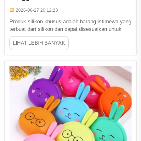
2026-06-27 20:12:23
Produk silikon khusus adalah barang istimewa yang
terbuat dari silikon dan dapat disesuaikan untuk
memenuhi berbagai kebutuhan. Produk ini
LIHAT LEBIH BANYAK
digunakan dalam berbagai cara, mulai dari
peralatan dapur hingga pelindung ponsel. Di Fu
Zhou ShengLeaf, kami tahu bahwa ketika produk
dibuat khusus untuk Anda, produk tersebut dapat...