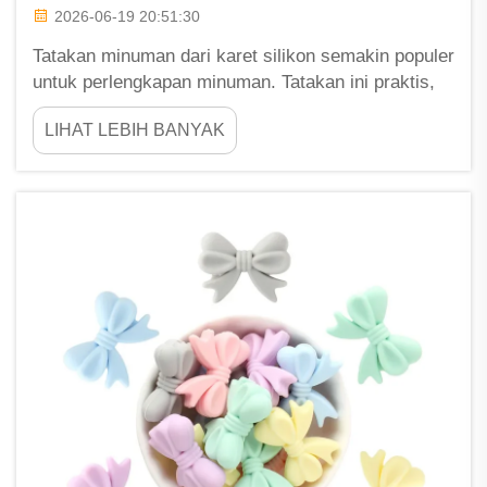
2026-06-19 20:51:30
Tatakan minuman dari karet silikon semakin populer
untuk perlengkapan minuman. Tatakan ini praktis,
berwarna cerah, dan sering dibuat khusus. Di Fu
LIHAT LEBIH BANYAK
Zhou ShengLeaf, kami memproduksi tatakan
berkualitas tinggi yang dapat disesuaikan dengan
gaya merek apa pun. Tatakan ini tidak hanya
melindungi permukaan dari noda, tetapi juga
menambah sentuhan keceriaan...