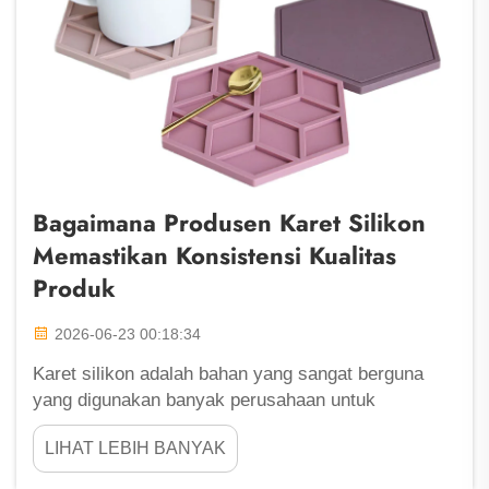
Bagaimana Produsen Karet Silikon
Memastikan Konsistensi Kualitas
Produk
2026-06-23 00:18:34
Karet silikon adalah bahan yang sangat berguna
yang digunakan banyak perusahaan untuk
memproduksi berbagai produk. Di Fu Zhou
LIHAT LEBIH BANYAK
ShengLeaf, kami sangat berhati-hati dalam
memastikan karet silikon buatan kami selalu