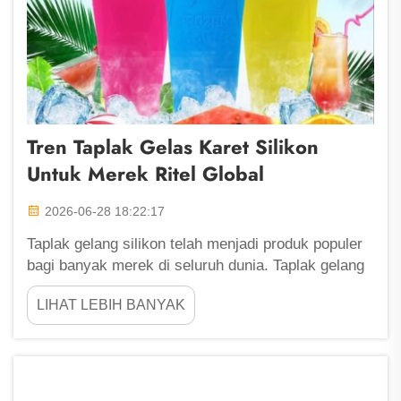
Tren Taplak Gelas Karet Silikon
Untuk Merek Ritel Global
2026-06-28 18:22:17
Taplak gelang silikon telah menjadi produk populer
bagi banyak merek di seluruh dunia. Taplak gelang
ini tidak hanya praktis; mereka juga dapat
LIHAT LEBIH BANYAK
memperlihatkan gaya dan pesan suatu merek. Di
Fu Zhou ShengLeaf, kami berfokus pada
pembuatan taplak gelang silikon berkualitas tinggi...