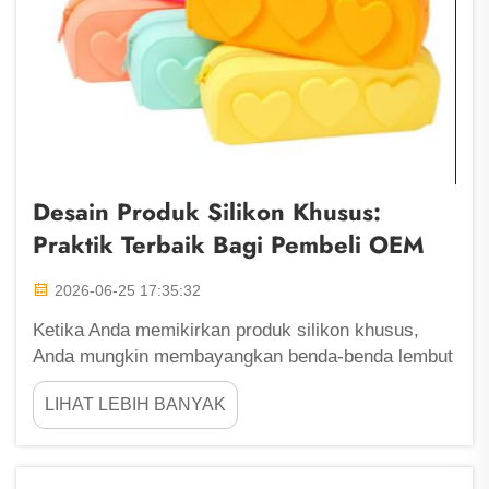
Desain Produk Silikon Khusus:
Praktik Terbaik Bagi Pembeli OEM
2026-06-25 17:35:32
Ketika Anda memikirkan produk silikon khusus,
Anda mungkin membayangkan benda-benda lembut
dan berwarna-warni seperti casing ponsel atau
LIHAT LEBIH BANYAK
peralatan dapur. Silikon khusus dapat dibuat untuk
berbagai kegunaan, mulai dari mainan hingga
komponen industri. Jika Anda adalah pembeli OEM
yang ingin memperoleh produk silikon...