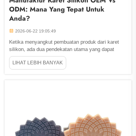
Manufaktur Karet Silikon OEM Vs
ODM: Mana Yang Tepat Untuk
Anda?
2026-06-22 19:05:49
Ketika menyangkut pembuatan produk dari karet
silikon, ada dua pendekatan utama yang dapat
dipilih perusahaan. Salah satunya disebut OEM,
LIHAT LEBIH BANYAK
dan yang lainnya disebut ODM. Di Fu Zhou
ShengLeaf, kami memahami kedua proses ini
dengan sangat baik. Masing-masing metode
memiliki keuntungan tersendiri...