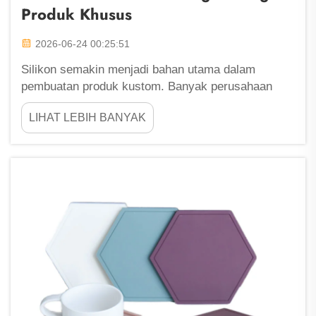
Produk Khusus
2026-06-24 00:25:51
Silikon semakin menjadi bahan utama dalam
pembuatan produk kustom. Banyak perusahaan
memilih silikon karena sifatnya yang kuat, fleksibel,
LIHAT LEBIH BANYAK
serta aman bagi manusia dan lingkungan. Di Fu
Zhou ShengLeaf, kami memahami manfaat silikon
dan mengapa ia...