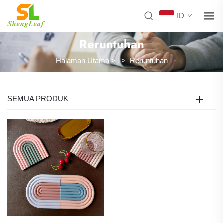
ID
Reruntuhan
Halaman Utama
>
>
Reruntuhan
SEMUA PRODUK