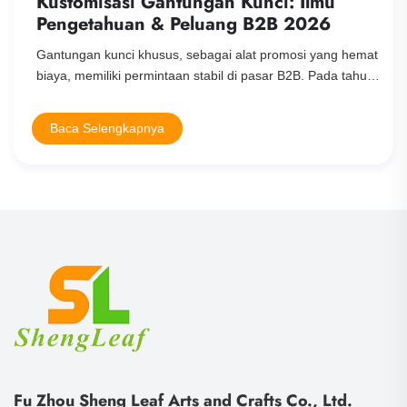
stomisasi Gantungan Kunci: Ilmu
ngetahuan & Peluang B2B 2026
ungan kunci khusus, sebagai alat promosi yang hemat
a, memiliki permintaan stabil di pasar B2B. Pada tahun
, seiring dengan meningkatnya permintaan konsumen
semakin dalamnya konsep ekonomi sirkular, pasar
aca Selengkapnya
B
omisasi gantungan kunci menunjukkan perubahan
...
Fu Zhou Sheng Leaf Arts and Crafts Co., Ltd.