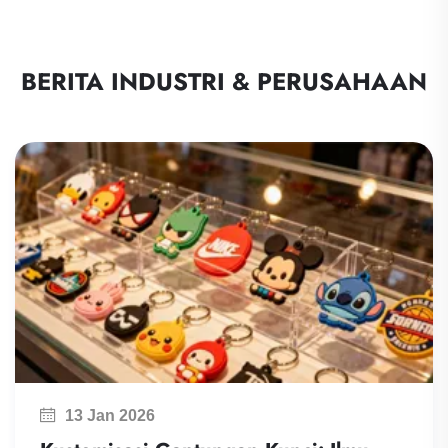
BERITA INDUSTRI & PERUSAHAAN
PV
Tr
Bagi
khu
sili
seme
mere
baha
13 Jan 2026
deng