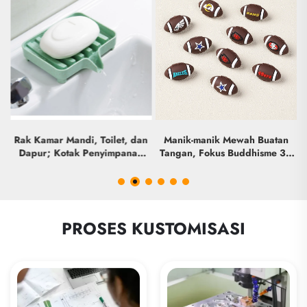
n
Rak Kamar Mandi, Toilet, dan
Manik-manik Mewah Buatan
uk
Dapur; Kotak Penyimpanan
Tangan, Fokus Buddhisme 3D
Mandi; Baki Pengeringan;
Silikon Mini, Lampworking
s,
Tempat Sabun dan Piring
Desainer Baru, Promosi
Berbahan Silikon
Massal, DIY untuk Pembuatan
Pulpen, Grosir Kustom
PROSES KUSTOMISASI