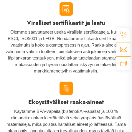
Viralliset sertifikaatit ja laatu
Olemme saavuttaneet useita virallisia sertifikaatteja, kuten
BSCI, ISO9001 ja LFGB. Noudatamme tiukasti sertifikaattien
vaatimuksia koko tuotantoprosessin ajan. Raaka-aineiden
valinnasta valmiin tuotteen toimitukseen asti jokainen vaihe käy
läpi ankaran testauksen, mikä takaa tuotelaadun standardien
mukaisuuden ja hyvän noudattamiskyvyn eri alueiden
markkiamenettyihin vaatimuksiin.
Ekoystävälliset raaka-aineet
Käytämme BPA-vapaita (bisfenoli A -vapaita) ja 100 %
elintarvikeluokan kierrätettäviä sekä ympäristöystävällisiä
materiaaleja, mikä poistaa haitalliset aineet jo lähteessä. Tämä
takaa paitsi loppukuluttajien turvallisuuden, myös täyttää tiukat