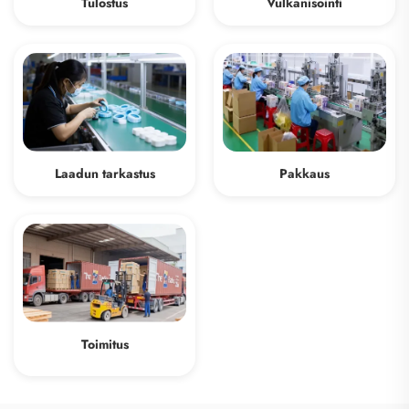
Tulostus
Vulkanisointi
Laadun tarkastus
Pakkaus
Toimitus