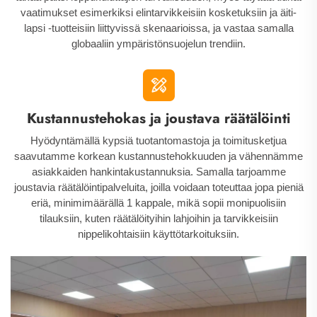
vaatimukset esimerkiksi elintarvikkeisiin kosketuksiin ja äiti-
lapsi -tuotteisiin liittyvissä skenaarioissa, ja vastaa samalla
globaaliin ympäristönsuojelun trendiin.
Kustannustehokas ja joustava räätälöinti
Hyödyntämällä kypsiä tuotantomastoja ja toimitusketjua
saavutamme korkean kustannustehokkuuden ja vähennämme
asiakkaiden hankintakustannuksia. Samalla tarjoamme
joustavia räätälöintipalveluita, joilla voidaan toteuttaa jopa pieniä
eriä, minimimäärällä 1 kappale, mikä sopii monipuolisiin
tilauksiin, kuten räätälöityihin lahjoihin ja tarvikkeisiin
nippelikohtaisiin käyttötarkoituksiin.