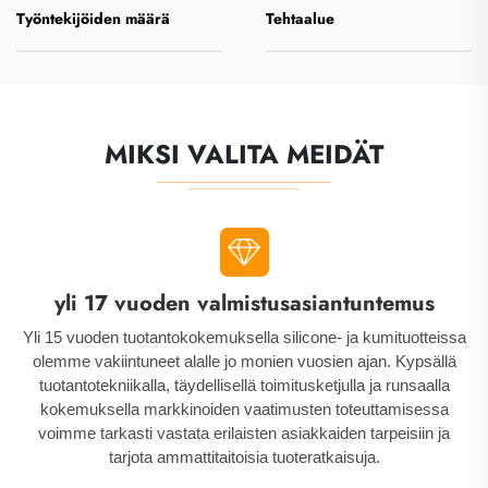
Työntekijöiden määrä
Tehtaalue
ETUOIKEUS
MIKSI VALITA MEIDÄT
yli 17 vuoden valmistusasiantuntemus
Yli 15 vuoden tuotantokokemuksella silicone- ja kumituotteissa
olemme vakiintuneet alalle jo monien vuosien ajan. Kypsällä
tuotantotekniikalla, täydellisellä toimitusketjulla ja runsaalla
kokemuksella markkinoiden vaatimusten toteuttamisessa
voimme tarkasti vastata erilaisten asiakkaiden tarpeisiin ja
tarjota ammattitaitoisia tuoteratkaisuja.