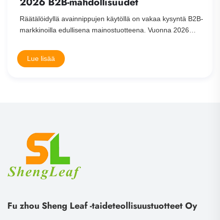
yntä B2B-
2026
kinoilla
Lue lisää
Fu zhou Sheng Leaf -taideteollisuustuotteet Oy