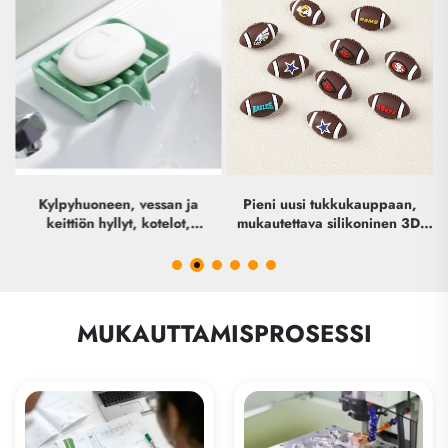
Kylpyhuoneen, vessan ja
Pieni uusi tukkukauppaan,
keittiön hyllyt, kotelot,
mukautettava silikoninen 3D-
kylpyammeen varastolaatikko,
suunnittelija-buddhalainen
silikoninen laskuvalukkari,
keskustelukappale, käsintehty
saippuan ja astianpitimet
lampputyöstöä hyödyntävä
mainoskappale, erinomainen
sarjatuotanto, itse tehtävä
MUKAUTTAMISPROSESSI
kynänvalmistus, luksus-helmat