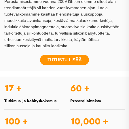
Perustamisestamme vuonna 2009 lähtien olemme olleet alan
trendinmäärittäjiä yli kahden vuosikymmenen ajan. Laaja
tuotevalikoimamme käsittää hienosteltuja aluskuppoja,
muodikkaita avainkansoja, kestäviä matkalaukkumerkintöjä,
induktiojääkaappimagneetteja, suoraviivaisia kotitalouskäyttöön
tarkoitettuja silikontuotteita, turvallisia silikonibabytuotteita,
urheiluun keskittyviä matkatarvikkeita, käytännöllisiä
silikonipusseja ja kauniita laatikoita.
TUTUSTU LISÄÄ
17
+
60
+
Tutkimus- ja kehityskokemus
Prosessilaitteisto
100
+
10,000
+