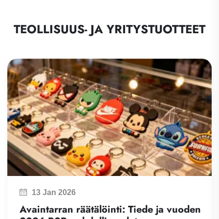
TEOLLISUUS- JA YRITYSTUOTTEET
12 Jan 2026
PVC ja silicone: Perustiedot ja vu
2026 trendit
Räätälöityjen kumituotteiden ja muovituotteiden B
ostajille ymmärtää PVC:n ja silikonin peruserot on
järkevälle ostamiselle, kun taas alan trendien
hahmottaminen on avain markkinamahdollisuuksi
hyväksikäyttöön. Vuonna 2026 näillä kahdella mater
johtaa räätälöidyn markkinan muutosta omien
ainutlaatuisten ominaisuuksiensa ansiosta.
vuoden