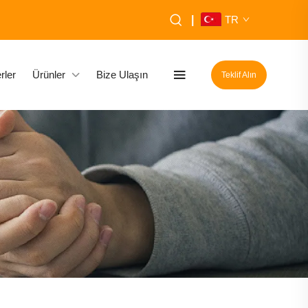
|
TR
rler
Ürünler
Bize Ulaşın
Teklif Alın