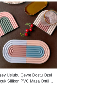
zey Üslubu Çevre Dostu Özel
çuk Silikon PVC Masa Örtüleri
maz Bardaklık Tabak Sevimli
kuşağı Altlığı ile İçecekler İçin