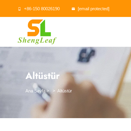
+86-150 80026190
[email protected]
Altüstür
Ana Sayfa
>
>
Altüstür