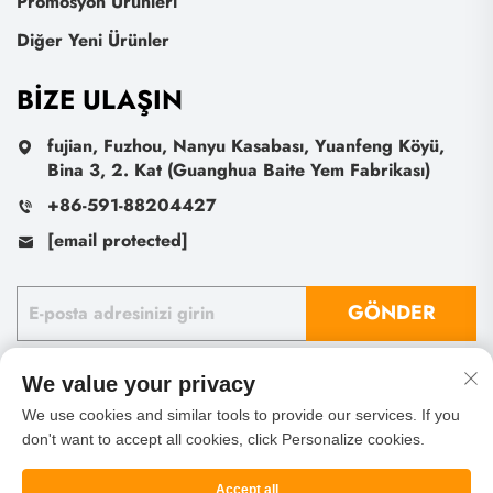
Promosyon Ürünleri
Diğer Yeni Ürünler
BIZE ULAŞIN
fujian, Fuzhou, Nanyu Kasabası, Yuanfeng Köyü,
Bina 3, 2. Kat (Guanghua Baite Yem Fabrikası)
+86-591-88204427
[email protected]
GÖNDER
We value your privacy
We use cookies and similar tools to provide our services. If you
don't want to accept all cookies, click Personalize cookies.
Telif Hakkı © Fu Zhou Sheng Leaf İthalat ve İhracat A.Ş.
Tüm Hakları Saklıdır
Gizlilik politikası
Blog
Accept all