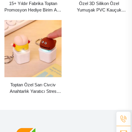
15+ Yıldır Fabrika Toptan
Özel 3D Silikon Özel
Promosyon Hediye Birim Atkı
Yumuşak PVC Kauçuk
Joltik Peluş PVC Kauçuk
Anahtarlık Kawaii Sevimli İlaç
Anahtarlık Kızlar İçin
Karikatür Anahtarlığı Tıbbi
Anahtarlıklar
Hemşire Haftası Hediye
Anahtarlıklar
Toptan Özel Sarı Civciv
Anahtarlık Yaratıcı Stres
Giderme Elektronik Sesli
Oyuncak Her Şekilde
Promosyon Silikon
Anahtarlıklar