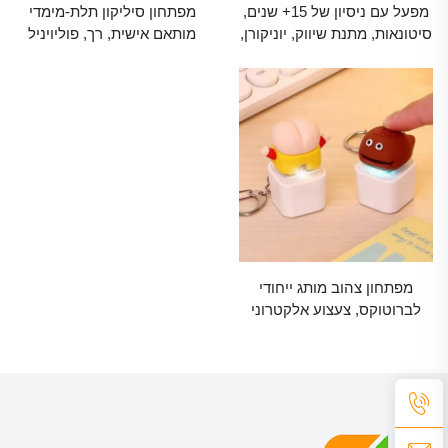
מפעל עם ניסיון של 15+ שנים,
מפתחון סיליקון תלת-מימדי
סיטונאות, מתנת שיווק, יוניקורן,
מותאם אישית, רך, פוליויניל
שרשרת יד, צעצוע פלוש, PVC,
קלוריד גומי, מפתחון חמוד של
גומי, מפתחונים, שרשראות
תרופה קרטונית, מתנה לשבוע
מפתחות לבנות
האחיות
מפתחון צהוב מותג ייחודי
לברוטוקס, צעצוע אלקטרוני
להפחתת 스טרס, כל צורה,
מפתחונים גומיים שיווקיים