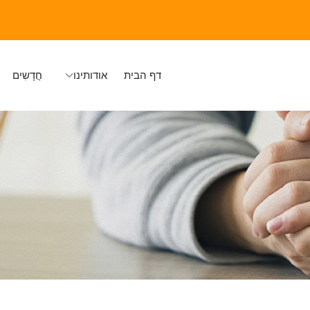
דף הבית
אודותינו
חֲדָשִים