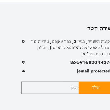
צירת קשר
הקומה השנייה, בניין 3, כפר יואןפנג, עיריית נניו
פעל האוכלוסיה גואנגהואה באיטה), פוצ'ו,
ובינציית פוג'יאן
+86-
שלח