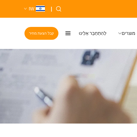
IW
|
מוצרים
לְהִתְחַבֵּר אֵלֵינוּ
קבל הצעת מחיר