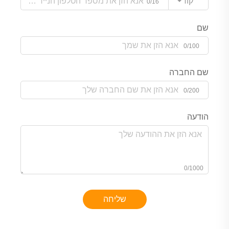
קוד
0/16
שם
0/100
שם החברה
0/200
הודעה
0/1000
שליחה