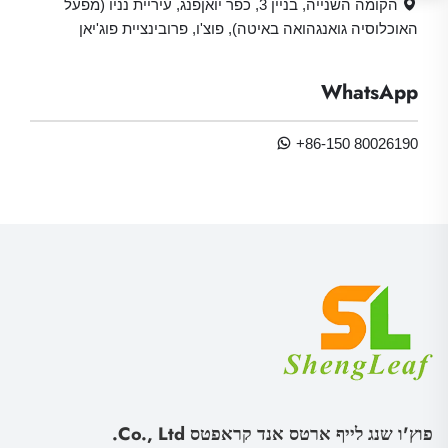
הקומה השנייה, בניין 3, כפר יואןפנג, עיריית נניו (מפעל
האוכלוסיה גואנגהואה באיטה), פוצ'ו, פרובינציית פוג'יאן
WhatsApp
+86-150 80026190
פוץ'ו שנג לייף ארטס אנד קראפטס Co., Ltd.