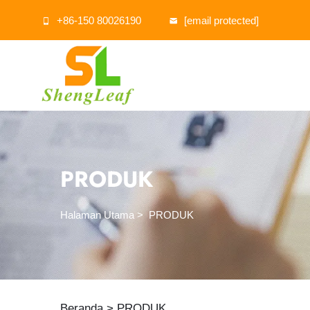
+86-150 80026190
[email protected]
PRODUK
Halaman Utama
>
PRODUK
Beranda >
PRODUK