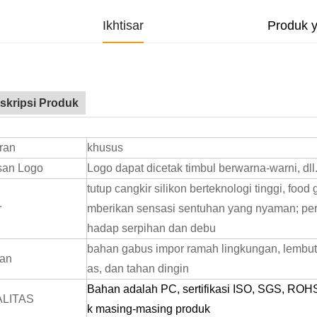
Ikhtisar
Produk 
skripsi Produk
ran
khusus
san Logo
Logo dapat dicetak timbul berwarna-warni, dll
tutup cangkir silikon berteknologi tinggi, food
r
mberikan sensasi sentuhan yang nyaman; perlak
hadap serpihan dan debu
bahan gabus impor ramah lingkungan, lembut 
an
as, dan tahan dingin
Bahan adalah PC, sertifikasi ISO, SGS, ROH
LITAS
k masing-masing produk