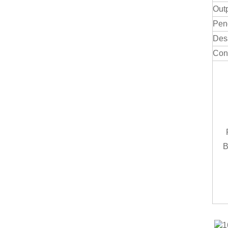
Outp
Pen
Des
Con
B