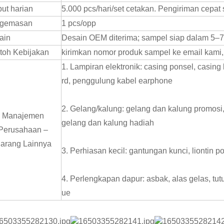
ut harian
5.000 pcs/hari/set cetakan. Pengiriman cepa
gemasan
1 pcs/opp
ain
Desain OEM diterima; sampel siap dalam 5–7
toh Kebijakan
kirimkan nomor produk sampel ke email kam
1. Lampiran elektronik: casing ponsel, casin
rd, penggulung kabel earphone
2. Gelang/kalung: gelang dan kalung promosi
Manajemen
gelang dan kalung hadiah
Perusahaan –
arang Lainnya
3. Perhiasan kecil: gantungan kunci, liontin p
4. Perlengkapan dapur: asbak, alas gelas, tut
ue