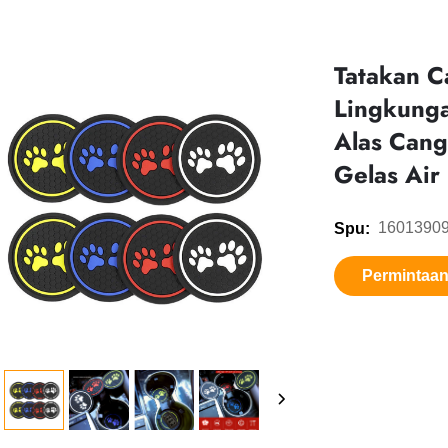
Tatakan C
Lingkunga
Alas Cangk
Gelas Air
1601390
Spu:
Permintaa
informasi