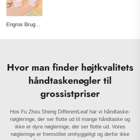
Engros Brugerdefineret Gul Kylling Nøgleholder Kreativ Stresslindring Elektronisk Stemmetoy i Enhver Form Reklameløse Gummiløse Nøglehængere
Hvor man finder højtkvalitets
håndtaskenøgler til
grossistpriser
Hos Fu Zhou Sheng DifferentLeaf har vi håndtaske-
nøgleringe, der ser flotte ud til mange håndtaske og
ikke er dyre nøgleringe, der ser flotte ud. Vores
nøgleringe er fremstillet omhyggeligt og derfor ikke