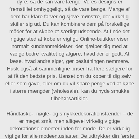
dyre, så de kan vare længe. Vores designs er
fremstillet omhyggeligt, så de vare længe. Mange af
dem har klare farver og sjove mønstre, der virkelig
skiller sig ud. Du kan kombinere dem på forskellige
måder for at skabe et særligt udseende. At finde det
rigtige sted at købe er vigtigt. Online-butikker viser
normalt kundeanmeldelser, der hjælper dig med at
vælge bedre kvalitet og afgøre, hvad der er godt. At
læse, hvad andre siger, gør beslutningen nemmere.
Husk også at sammenligne priser fra flere sælgere for
at få den bedste pris. Uanset om du køber til dig selv
eller som gave, eller om du vil spare penge ved at købe
i større mængder (wholesale), kan du nyde smukke
tilbehørsartikler.
Håndtaske-, nøgle- og smykkedekorationstænder – de
er meget små, men alligevel virkelig vigtige
dekorationselementer inden for mode. De er virkelig
vigtige for alle modeentusiaster. De udtrykker din første