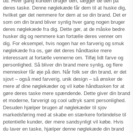
ud. Hver gang kunden bruger den, lægger de den på
deres taske. Denne nøglekæde får dem til at huske dig,
hvilket gør det nemmere for dem at se din brand. Det er
som om din brand bliver synlig hver gang nogen bruger
deres nøglekæde fra dig. Dette gør, at de måske bedre
husker dig og nemmere kan fortælle deres venner om
dig. For eksempel, hvis nogen har en farverig og smuk
nøglekæde fra os, gør det deres håndtaske mere
interessant at fortælle vennerne om. Tilføj lidt farve og
personlighed. Så bliver din brand mere synlig, og flere
mennesker får øje på den. Når folk ser din brand, er det
sjovt – også med farverig, unik design – så ønsker de
mere af dine nøglekæder og vil købe håndtasken for at
gøre deres taske mere spændende. Dette giver din brand
et moderne, farverigt og cool udtryk samt personlighed.
Desuden hjælper brugen af nøglekæder til sjov
markedsføring med at skabe en stærkere forbindelse til
potentielle kunder, der mere sandsynligt vil købe. Hvis
du laver en taske, hjælper denne nøglekæde din brand