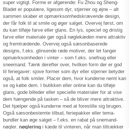
super vigtigt. Forme er afgørende: Fu Zhou og Sheng-
Bladet er populære, ligesom dyr, stjerner og øjne – alt
sammen skaber et opmærksomhedskrævende design,
der får folk til at smile og øger salget. Overvej først, om
du kan tilføje farve eller glans. En lys, speciel og dristig
farve eller materiale gør også nøglekæden mere attraktiv
og fremtrædende. Overvej også sæsonbaserede
designs, f.eks. glinsende røde motiver, der let fanger
opmærksomheden i vinter – som f.eks. snefnug eller
sneemand. Tænk derefter over, hvilken form der er god
til feriegaver: sjove former som dyr eller stjerner betyder
også, at folk smiler. Placer dem, hvor kunderne nemt kan
se og købe dem. I butikken eller online kan du tilføje
glans, gode billeder eller specielle materialer for at vise
dem hængende på tasken – så de bliver mere attraktive.
Det hjælper også kunderne med at forestille sig brugen.
Også sæsonbestemte tilbud, feriepakker eller tema-
bundler kan øge salget – f.eks. en rabat på snemand-
nøgler.
nøglering
i kæde til vinteren, når man tiltrækker