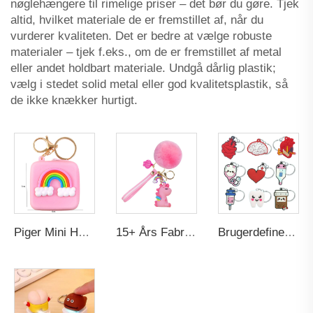
nøglehængere til rimelige priser – det bør du gøre. Tjek
altid, hvilket materiale de er fremstillet af, når du
vurderer kvaliteten. Det er bedre at vælge robuste
materialer – tjek f.eks., om de er fremstillet af metal
eller andet holdbart materiale. Undgå dårlig plastik;
vælg i stedet solid metal eller god kvalitetsplastik, så
de ikke knækker hurtigt.
Piger Mini Hovedtelefon Øreproppelys Pose Taske Børnegave Dyr Sjov Myntportemonnæ Cartoon Silikone Gummilås Nøgleringe Tasker Børn
15+ Års Fabrik Engros Reklamegave Enhedsvåben Håndledssnor Joltik Pluder PVC Gummiløs Nøgleholder Nøglehængere til Piger
Brugerdefinerede 3D Silikone Brugerdefinerede Bløde PVC Gummiholder Kawaii Sjove Medicin Tegneserie Nøglering Medicinske Sygeplejerske Ugesgave Nøglehængere