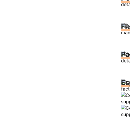
Fl
Pa
Es