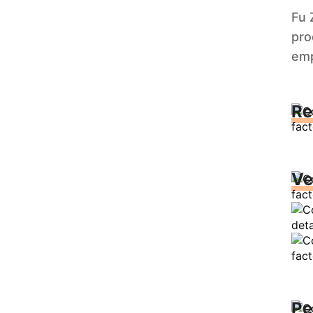
Fu 
pro
em
Re
Ve
Pe