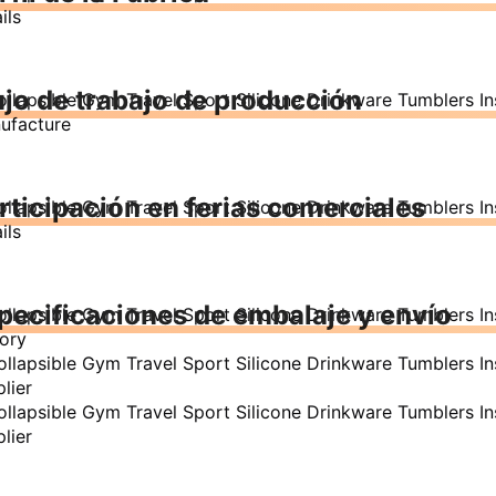
ujo de trabajo de producción
rticipación en ferias comerciales
pecificaciones de embalaje y envío