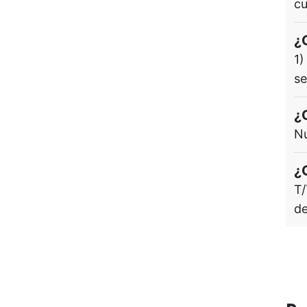
cu
¿
1)
se
¿
Nu
¿
T/
de