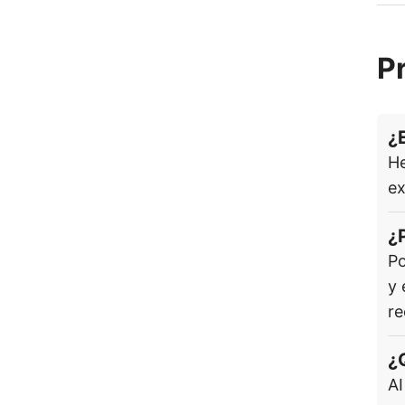
P
¿
He
ex
¿
Po
y 
re
¿
AI