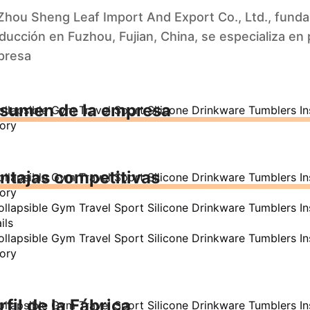
Zhou Sheng Leaf Import And Export Co., Ltd., fund
ducción en Fuzhou, Fujian, China, se especializa en
presa
sumen de la empresa
ntajas competitivas
rfil de la Fábrica