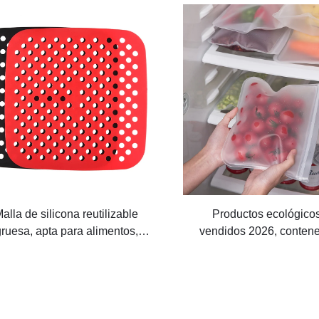
alla de silicona reutilizable
Productos ecológico
ruesa, apta para alimentos,
vendidos 2026, conten
ntiadherente, sin BPA, para
cremallera hermético, e
o, repostería, pizza frita, pollo,
fresca para alimentos
telería, papel para freidora de
reutilizable de almacena
aire
alimentos de silicona 
cierre ziplock