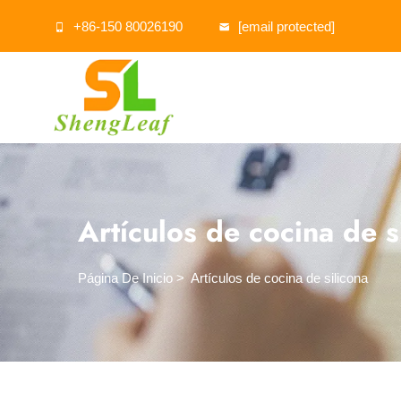
+86-150 80026190
[email protected]
Artículos de cocina de s
Página De Inicio
>
Artículos de cocina de silicona