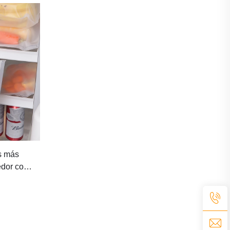
s más
edor con
nvoltura
, bolsa
miento de
PEVA con