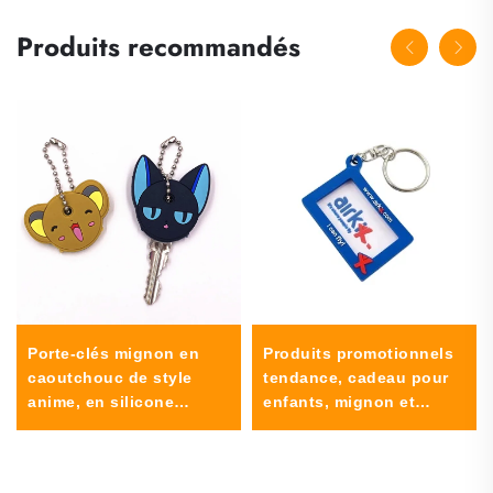
Produits recommandés
Porte-clés mignon en
Produits promotionnels
caoutchouc de style
tendance, cadeau pour
anime, en silicone
enfants, mignon et
représentant un chat ou
kawaii, personnalisable
un chien, étui protecteur
avec photo ou logo,
pour clés, cache-
porte-clés en PVC