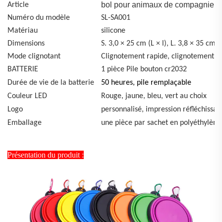
bol pour animaux de compagnie
Article
Numéro du modèle
SL-SA001
Matériau
silicone
Dimensions
S. 3,0 × 25 cm (L × l), L. 3,8 × 35 cm (L
Mode clignotant
Clignotement rapide, clignotement len
BATTERIE
1 pièce
Pile bouton cr2032
Durée de vie de la batterie
50 heures, pile remplaçable
Couleur LED
Rouge, jaune, bleu, vert
au choix
Logo
personnalisé, impression réfléchissan
Emballage
une pièce par sachet en polyéthylène
Présentation du produit :