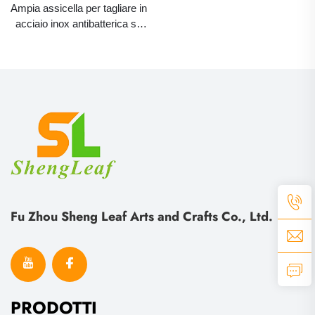
Ampia assicella per tagliare in
acciaio inox antibatterica su
entrambi i lati, blocco per
tritare cucina a prova di muffa
con superficie in legno solido
ebano
Fu Zhou Sheng Leaf Arts and Crafts Co., Ltd.
PRODOTTI