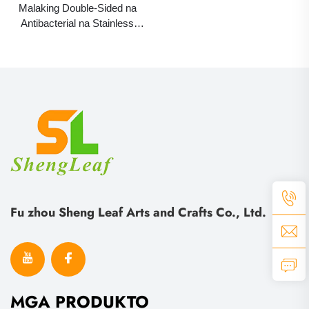
Malaking Double-Sided na
Antibacterial na Stainless
Steel na Tabla para sa
Pagputol, Hindi Madaling
Maagnas na Kitchen
Chopping Block na may
Ebony Solid Wood na
Surface
Fu zhou Sheng Leaf Arts and Crafts Co., Ltd.
MGA PRODUKTO