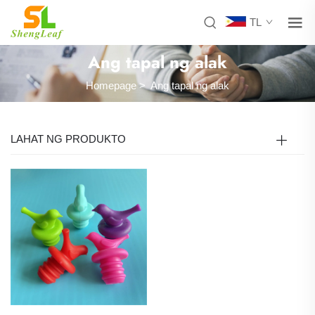
TL
Ang tapal ng alak
Homepage
>
Ang tapal ng alak
LAHAT NG PRODUKTO