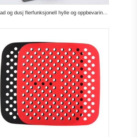
Bad og dusj flerfunksjonell hylle og oppbevaring for badekar, egendefinert logo smart silikone tannbørste- og tannpasta-holder veggmontert