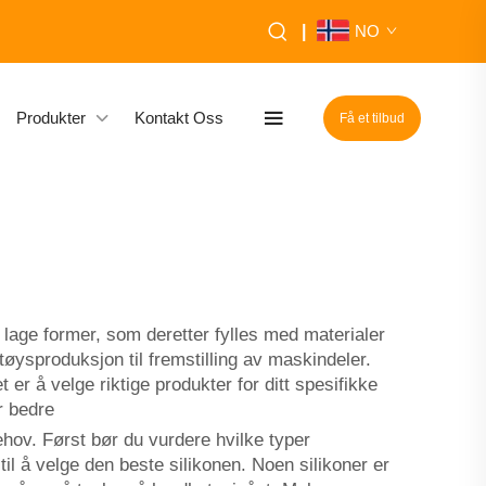
|
NO
Produkter
Kontakt Oss
Få et tilbud
 lage former, som deretter fylles med materialer
øysproduksjon til fremstilling av maskindeler.
er å velge riktige produkter for ditt spesifikke
r bedre
behov. Først bør du vurdere hvilke typer
til å velge den beste silikonen. Noen silikoner er