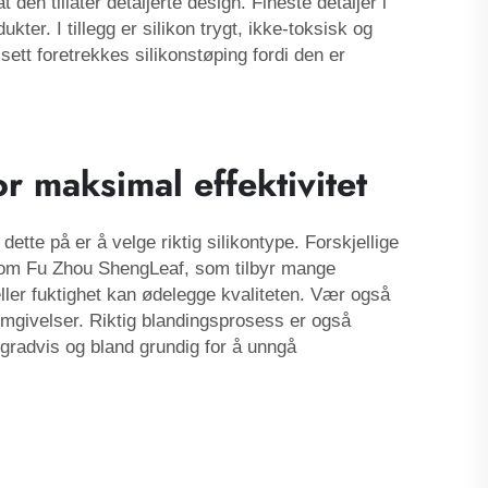
en tillater detaljerte design. Fineste detaljer i
ter. I tillegg er silikon trygt, ikke-toksisk og
sett foretrekkes silikonstøping fordi den er
r maksimal effektivitet
dette på er å velge riktig silikontype. Forskjellige
 som Fu Zhou ShengLeaf, som tilbyr mange
 eller fuktighet kan ødelegge kvaliteten. Vær også
mgivelser. Riktig blandingsprosess er også
t gradvis og bland grundig for å unngå