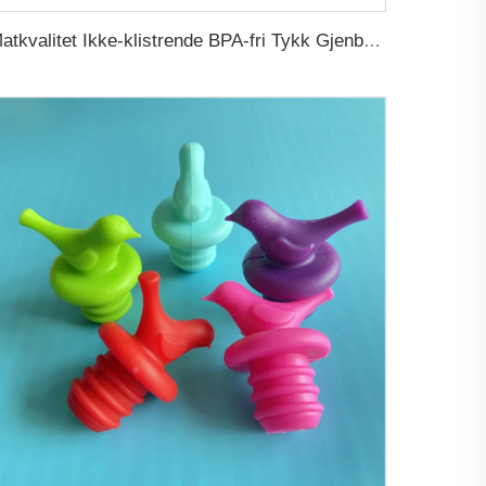
Matkvalitet Ikke-klistrende BPA-fri Tykk Gjenbrukbar Ovn Bake Stekt Pizza Kylling Pastry Bake Air Fryer Silikon Matt Underlag