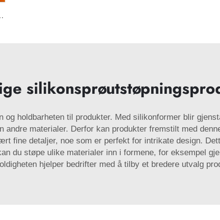
g Støvsikker med Tettingshette for 6-8 mm Straå Bar Tilbehør
ge silikonsprøutstøpningsprod
en og holdbarheten til produkter. Med silikonformer blir gjen
n andre materialer. Derfor kan produkter fremstilt med denn
ært fine detaljer, noe som er perfekt for intrikate design. D
kan du støpe ulike materialer inn i formene, for eksempel gj
ldigheten hjelper bedrifter med å tilby et bredere utvalg pro