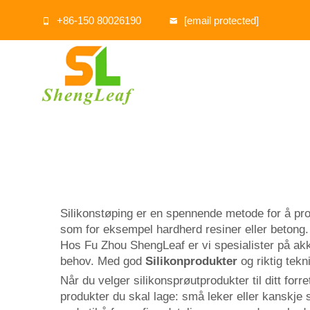
+86-150 80026190
[email protected]
Silikonstøping er en spennende metode for å prod
som for eksempel hardherd resiner eller betong. 
Hos Fu Zhou ShengLeaf er vi spesialister på akkur
behov. Med god
Silikonprodukter
og riktig tek
Når du velger silikonsprøutprodukter til ditt for
produkter du skal lage: små leker eller kanskje s