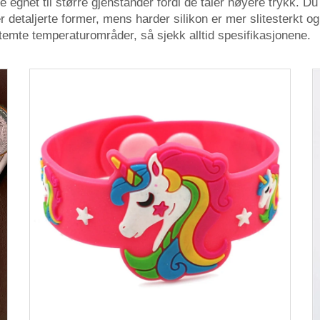
dre egnet til større gjenstander fordi de tåler høyere trykk.
er detaljerte former, mens harder silikon er mer slitesterkt o
stemte temperaturområder, så sjekk alltid spesifikasjonene.