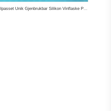
Tilpasset Unik Gjenbrukbar Silikon Vinflaske Prop Personaliserte Bryllupsgaver med Skytehette Tetning