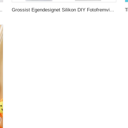
tholder Mat Friskpakking Gjenbrukbar Ziplock Silikon PEVA Matopbevaringspose
Grossist Egendesignet Silikon DIY Fotofremviser Harpiks Kunst Støpeformer Hjerte Epoxy Harpiksmal Håndverksmateriell til Kakebaking Lysestaker