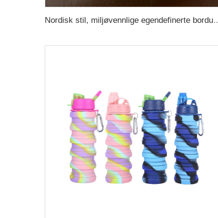
Nordisk stil, miljøvennlige egendefinerte bordunderlag i gummi, silikon og PVC, anti-skli underlag f