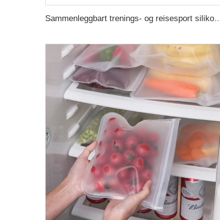
Sammenleggbart trenings- og reisesport silikonebeger, isolerte van