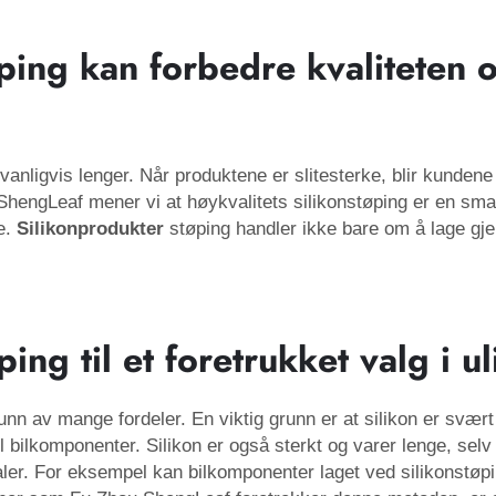
ping kan forbedre kvaliteten o
g vanligvis lenger. Når produktene er slitesterke, blir kund
 ShengLeaf mener vi at høykvalitets silikonstøping er en smar
te.
Silikonprodukter
støping handler ikke bare om å lage gj
ing til et foretrukket valg i u
nn av mange fordeler. En viktig grunn er at silikon er svært f
til bilkomponenter. Silikon er også sterkt og varer lenge, sel
rialer. For eksempel kan bilkomponenter laget ved silikonst