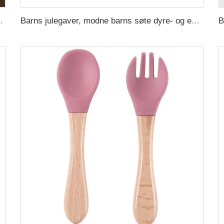
or kopp og tallerken med søt regnbue underkop til drikkevarer
Barns julegaver, modne barns søte dyre- og enhjørning gummivarsler i PVC og silikon, reklamearmbånd