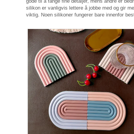
gode til å fange fine detaljer, mens andre er be
silikon er vanligvis lettere å jobbe med og gir m
viktig. Noen silikoner fungerer bare innenfor be