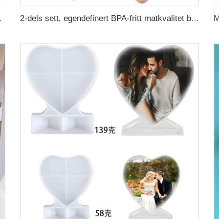
nflasker med isolasjon
2-dels sett, egendefinert BPA-fritt matkvalitet bestikk for småbarn – skje og gaffel med myk silikonetupp og trehåndtak til babymat