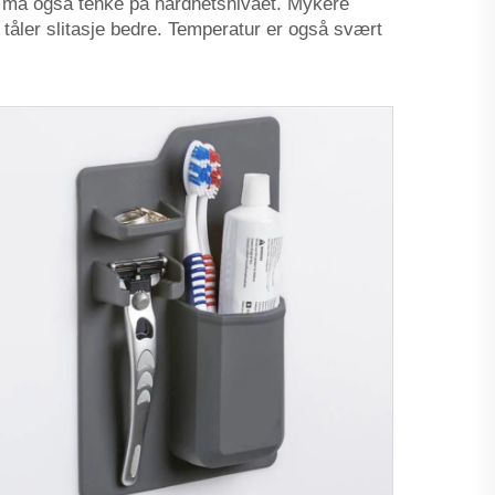
 Du må også tenke på hardhetsnivået. Mykere
g tåler slitasje bedre. Temperatur er også svært