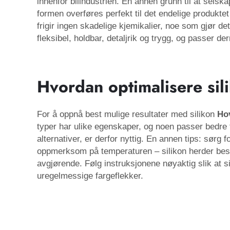
innenfor bilindustrien. En annen grunn til at selsk
formen overføres perfekt til det endelige produktet 
frigir ingen skadelige kjemikalier, noe som gjør de
fleksibel, holdbar, detaljrik og trygg, og passer 
Hvordan optimalisere sil
For å oppnå best mulige resultater med silikon
Ho
typer har ulike egenskaper, og noen passer bedre
alternativer, er derfor nyttig. En annen tips: sørg 
oppmerksom på temperaturen – silikon herder best
avgjørende. Følg instruksjonene nøyaktig slik at si
uregelmessige fargeflekker.