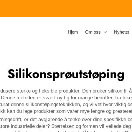
Hjem
Om oss
Nyheter
Silikonsprøutstøping
usere sterke og fleksible produkter. Den bruker silikon til å
Denne metoden er svært nyttig for mange bedrifter, fra leket
at denne silikonstøpingsteknikken, og vi vet hvor viktig det 
nikk kan du lage produkter som varer mye lengre og prestere
retningsdrift, er det avgjørende å tenke over dine spesifikke 
tore industrielle deler? Størrelsen og formen vil veilede deg 