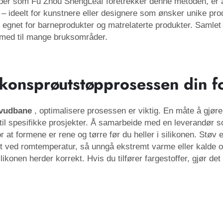
aper som Fu Zhou ShengLeaf foretrekker denne metoden, er at d
– ideelt for kunstnere eller designere som ønsker unike produk
t egnet for barneprodukter og matrelaterte produkter. Samlet 
dermed til mange bruksområder.
ikonsprøutstøpprosessen din fo
vudbane
, optimalisere prosessen er viktig. En måte å gjøre 
 til spesifikke prosjekter. Å samarbeide med en leverandør
for at formene er rene og tørre før du heller i silikonen. Støv
 ved romtemperatur, så unngå ekstremt varme eller kalde o
likonen herder korrekt. Hvis du tilfører fargestoffer, gjør de