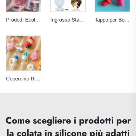
Prodotti Ecologici Più Venduti nel 2026 Contenitore con Cerniera Impermeabile Avvolgimento Alimentare Salva Freschezza Sacchetto Riutilizzabile in Silicone PEVA per Conservazione Alimenti
Ingrosso Stampo Fai Da Te in Silicone Personalizzato per Cornice Fotografica Materiali per Arte Resina Muffa per Resina Epoxica a Forma di Cuore Materiali Artistici per Creazione di Torte Candele
Tappo per Bottiglia di Vino Riutilizzabile Personalizzato Originale con Cappuccio Sparatutto Ideale come Bomboniera per Matrimonio
Coperchio Riutilizzabile per Cannuccia in Silicone a Cartone Animato Assorbente all'Acqua e Antipolvere con Tappo Sigillato per Accessori Bar per Cannucce da 6-8 mm
Come scegliere i prodotti per
la colata in silicone più adatti