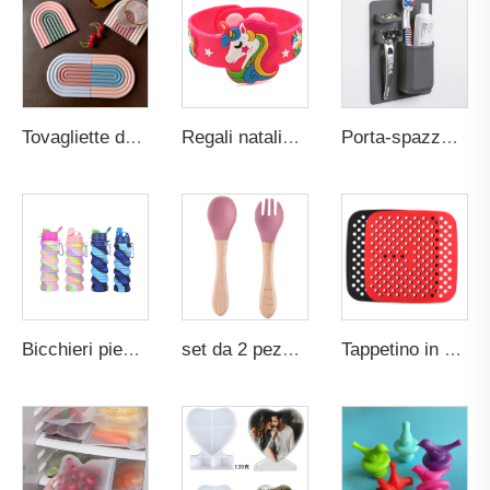
Tovagliette da tavola in stile nordico, ecologiche, personalizzabili, in gomma, silicone o PVC, sottobicchieri antiscivolo con piattino e sottobicchiere a forma di arcobaleno carino per bevande
Regali natalizi per bambini, braccialetti alla moda per bambini, simpatici braccialetti promozionali in silicone e PVC a forma di animali, unicorno in gomma
Porta-spazzolino e porta-dentifricio intelligente in silicone con montaggio a parete, portatutto multifunzione da doccia o bagno, portabicchierino organizer con logo personalizzato
Bicchieri pieghevoli in silicone isolati per palestra, viaggio e sport, borracce isolanti per bevande
set da 2 pezzi personalizzato, set da pranzo per bambini in silicone privo di BPA e di grado alimentare - Cucchiaio e forchetta con punta in silicone morbido e manico in legno per l'alimentazione del bambino
Tappetino in Silicone Riutilizzabile Spesso Senza BPA Antiaderente per Alimenti di Grado Alimentare per Forno Cottura in Padella Pizza Pollo Paste Dolciaria Friggitrice ad Aria