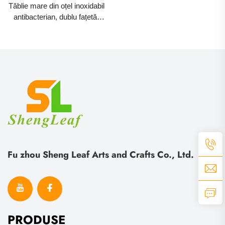
Tăblie mare din oțel inoxidabil
antibacterian, dublu fațetă,
rezistentă la mucegai, bloc
pentru tăiere în bucătărie, cu
suprafață din lemn masiv de
esență neagră
Fu zhou Sheng Leaf Arts and Crafts Co., Ltd.
PRODUSE