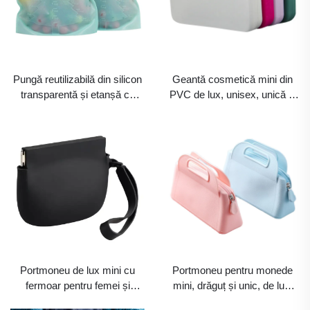
Pungă reutilizabilă din silicon
Geantă cosmetică mini din
transparentă și etanșă cu
PVC de lux, unisex, unică și
fermoar pentru congelator,
drăguță, cu fermoar, pentru
pentru depozitarea
călătorii, femei, doamne și
alimentelor și ca recipient
adolescente – portmoneu cu
pentru ambalarea eficientă a
siglă personalizată
alimentelor, utilizare în
bucătărie și în timpul
campingului
Portmoneu de lux mini cu
Portmoneu pentru monede
fermoar pentru femei și
mini, drăguț și unic, de lux,
doamne, geantă cosmetică
pentru femei și doamne,