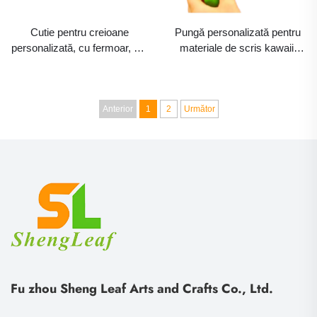
Cutie pentru creioane
Pungă personalizată pentru
personalizată, cu fermoar, din
materiale de scris kawaii,
silicon, frumoasă, kawaii,
drăguță, cu desene animate,
drăguță, 3D, mică, pentru
noul model 3D, mică, din
fetițe de la școală, portmoneu
silicon, în formă de banană,
pentru monede, geantă
cutie pentru creioane pentru
Anterior
1
2
Următor
pentru machiaj sau
copiii de la școală, pentru
cosmetică
fetițe
Fu zhou Sheng Leaf Arts and Crafts Co., Ltd.