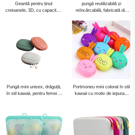
Geantă pentru ținut
pungă reutilizabilă și
creioanele, 3D, cu capacitate
reîncărcabilă, fabricată din
mare, personalizată, pentru
cauciuc, silicon sau PVC,
copii și fetițe de la școală, din
groasă și termoizolantă,
silicon, drăguță, cu față de
pentru iarnă, pentru încălzirea
animal
mâinilor și a picioarelor,
500/1000 ml, pungă pentru
sticlă cu apă caldă
Pungă mini unisex, drăguță,
Portmoneu mini colorat în stil
în stil kawaii, pentru femei și
kawaii cu motiv de iepuraș,
copii, cadou personalizat,
din silicon, drăguț și mic,
portmoneu pentru căști din
portmoneu unic pentru
cauciuc siliconic cu închidere
doamne, personalizabil,
cu fermoar, pungă pentru
geantă tip clutch pentru copii
monede și chei
și adolescente, portmoneu
pentru copii