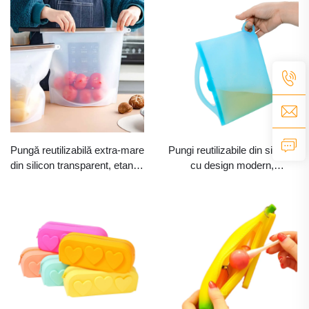
de călătorie unică și drăguță,
pentru călătorii, pungă pentru
personalizabilă cu siglă,
machiaj și cosmetică, fabricat
producători de case
la comandă, cu carcasă și
personalizate
siglă personalizată
Pungă reutilizabilă extra-mare
Pungi reutilizabile din silicon,
din silicon transparent, etanșă
cu design modern,
(tip Ziplock), pentru
comprimate în vid, pentru
congelator, pentru stocarea și
depozitare în bucătărie,
ambalarea eficientă a
pentru menținerea prospeteții
alimentelor
alimentelor, inclusiv pungi
pentru stocarea laptelui
matern