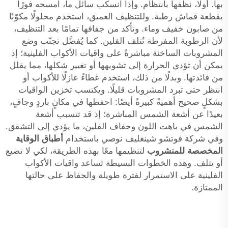
بها. أولًا، نظّفها بانتظام. وإذا انسكب سائل ما، امسحه فورًا
بقطعة قماش رطبة. وللتنظيف العميق، استخدم محلولًا مكوّنًا
من صابون خفيف وماء. وتأكد من جفافها تمامًا بعد التنظيف،
لأن الرطوبة المفرطة تُتلف الفلين. كما يُفضَّل تجنّب وضع
المشروبات الساخنة مباشرةً على واقيات الأكواب الفلينية؛ إذ
يمكن أن تؤدي الحرارة إلى تشويهها أو تغيير شكلها، مما يقلل
من فائدتها. وبدلًا من ذلك، استخدم غطاءً عازلًا للأكواب أو
انتظر حتى تبرد المشروبات قليلًا. ويكتسب تخزين الواقيات
بشكلٍ صحيح أهميةً كبيرةً أيضًا: احفظها في مكانٍ باردٍ وجافٍ،
بعيدًا عن أشعة الشمس المباشرة؛ إذ قد تتسبب أشعة
الشمس في باهت اللون وجفاف الفلين، ما يؤدي إلى التشقق.
وفي شركة فوتشو شينغليف نوصي باستخدام
أطباق الوقاية
المخصصة للمنشروب
لتنظيمها معًا بهذه الطريقة، لكي لا تضيع
أو تتلف. وهذه الخطوات البسيطة تساعد واقيات الأكواب
الفلينية على الاستمرار لفترة طويلة والحفاظ على حالتها
الممتازة.