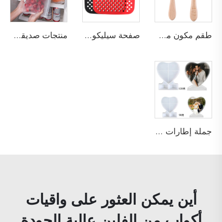
طقم مكون من قطعتين حسب الطلب خالي من مادة BPA وآمن للاستخدام مع الطعام، طقم أكل للأطفال الصغار - ملعقة وشوكة برأس سيليكون لين ومقبض خشبي للتغذية
صفحة سيليكون قابلة لإعادة الاستخدام، غير لاصقة، خالية من مادة BPA، مناسبة للخبز في الفرن أو المقلاة الهوائية، تُستخدم لتحضير البيتزا والدجاج والمأكولات المقلية والمعجنات
منتجات صديقة للبيئة رائجة في البيع بالجملة عام 2026، حاوية بإغلاق سحاب ضد التسرب، غلاف طعام جديد قابل لإعادة الاستخدام، كيس تخزين طعام من السيليكون PEVA بسحاب
جملة إطارات صور سيليكون مخصصة قابلة للتخصيص، قوالب صب راتنج فنية، قالب راتنج إبوكسي على شكل قلب، مستلزمات حرف يدوية لصنع الكعك والشموع
أين يمكن العثور على واقيات
أكواب من الفلين عالية الجودة