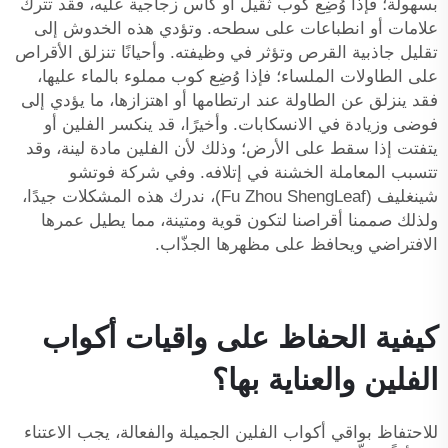
بسهولة؛ فإذا وُضِع كوب ثقيل أو كأس زجاجية عليه، فقد تترك
علامات أو انطباعات على سطحه. وتؤدي هذه الخدوش إلى
تقليل جاذبية القرص وتؤثر في وظيفته. وأحيانًا تنزلق الأقراص
على الطاولات الملساء؛ فإذا وُضِع كوب مملوء بالماء عليها،
فقد ينزلق عن الطاولة عند ارتطامها أو اهتزازها، ما يؤدي إلى
فوضى وزيادة في الانسكابات. وأخيرًا، قد ينكسر الفلين أو
يتفتت إذا سقط على الأرض؛ وذلك لأن الفلين مادة لينة، وقد
تتسبب المعاملة الخشنة في إتلافه. وفي شركة فوتشو
شينغليف (Fu Zhou ShengLeaf)، ندرك هذه المشكلات جيدًا،
ولذلك صممنا أقراصنا لتكون قوية ومتينة، مما يطيل عمرها
الافتراضي ويحافظ على مظهرها الجذّاب.
كيفية الحفاظ على واقيات أكواب
الفلين والعناية بها؟
للاحتفاظ بواقي أكواب الفلين الجميلة والفعالة، يجب الاعتناء