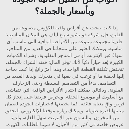
وبأسعار بالجملة؟
إذا كنت تبحث عن أقراص واقية للكؤوس مصنوعة من
الفلين، فإن شركة فو تشيو شينغ لياف هي المكان المناسب!
فلدينا مجموعة متنوعة من الأقراص الواقية التي تناسب أي
مناسبة. ويمكنك العثور على منتجاتنا في العديد من المتاجر،
سواءً عبر الإنترنت أو في المتاجر التقليدية. وشراء الكميات
الكبيرة يُعد خياراً ذكياً لأنك توفر المال؛ فعند الشراء بالجملة،
تنخفض تكلفة القطعة الواحدة. وهذا أمرٌ رائعٌ إذا كنت بحاجة
إليها لحفلة ما أو ترغب في بيعها في متجرك. ولدينا العديد من
التصاميم، بدءاً من التصاميم البسيطة وحتى الزخارف
الملونة. وبالتالي يمكنك اختيار الأقراص الواقية التي تتماشى
مع أسلوبك أو موضوع الحفلة. ويحرص فريقنا على إنجاز كل
قرص واقٍ بعناية فائقة. كما نخضعها لاختبارات الجودة لضمان
متانتها لفترة طويلة. ويمكنك زيارة موقعنا الإلكتروني للتحقق
من المخزون. والتسوق عبر الإنترنت سهلٌ للغاية، ولدينا
عروض خاصة في كثير من الأحيان، لا سيما للطلبات الكبيرة.