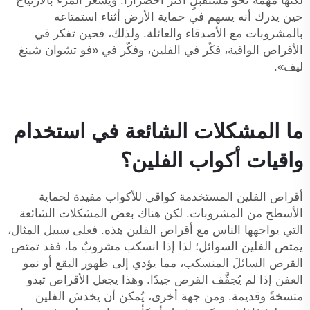
لكنها مهمة نحو مستقبلٍ أكثر اخضرارًا. ويشعر المرء بالارتياح
حين يدرك أنه يسهم في حماية الأرض أثناء استمتاعه
بالمشروبات مع الأصدقاء والعائلة. ولذلك، فحين تفكر في
الأقراص الواقية، فكّر في الفلين، وفكّر في «فو تشوان شينغ
ليف».
ما المشكلات الشائعة في استخدام
واقيات أكواب الفلين؟
أقراص الفلين المستخدمة كواقي للأكواب مفيدة لحماية
الأسطح من المشروبات. لكن هناك بعض المشكلات الشائعة
التي يواجهها الناس مع أقراص الفلين هذه. فعلى سبيل المثال،
يمتص الفلين السوائل؛ لذا إذا انسكب مشروبٌ ما، فقد تمتص
القرص السائلَ المنسكب، مما يؤدي إلى ظهور البقع أو نمو
العفن إذا لم يُجفَّف القرص جيدًا. وهذا يجعل الأقراص تبدو
متسخةً وقديمة. ومن جهة أخرى، يُمكن أن يخدش الفلين