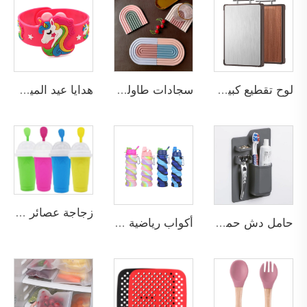
لوح تقطيع كبير مزدوج الوجه مضاد للبكتيريا مصنوع من الفولاذ المقاوم للصدأ، كتلة تقطيع مقاومة للعفن في المطبخ بسطح خشبي صلب من الخشب الأسود
سجادات طاولة نوردية الأسلوب صديقة للبيئة مخصصة من المطاط والسيليكون وPVC، حصيرة كوب غير قابلة للانزلاق مع لوحة وتحت كوب على شكل قوس قزح لطيف للمشروبات
هدايا عيد الميلاد للأطفال، أساور مطاطية PVC على شكل حيوانات جميلة وحصان وحيد القرن، أساور ترويجية من السيليكون
زجاجة عصائر مجمدة بسعة 350 مل، زجاجة متينة لإعداد الآيس كريم والميلك شيك بالتبريد السريع، كوب صنع العصائر المثلجة والسلاشي
حامل دش حمام متعدد الوظائف وكوب تخزين منظم حسب الطلب، حامل ذكي من السيليكون للفرشاة ومعجون الأسنان قابل للتركيب على الحائط
أكواب رياضية قابلة للطي للجيم والسفر، أكواب عازلة قابلة للعزل مصنوعة من السيليكون، زجاجة ماء عازلة