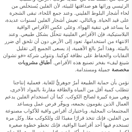
الرئيسي ورائها هو صداقتها للبيئة، لأن الفلين يُستخلَص من
لحاء أشجار البلوط الفليني. وعند جمع اللحاء، تبقى الشجرة
على قيد الحياة. وبالتالي، تعيش أشجار الفلين لسنوات عديدة،
ما يساعد في تنقية الهواء. وعلى عكس الأقراص الواقية
البلاستيكية، فإن الأقراص الفلينية تتحلّل بشكل طبيعي. وعند
الانتهاء من استخدامها، تعود إلى الأرض دون أن تلحق أي ضرر
بالبيئة. وهذا أمرٌ بالغ الأهمية، إذ يسعى الجميع إلى تقليل
النفايات والحفاظ على نظافة كوكبنا. وتتولى شركة «فو تشوان
شينغ ليف» بفخر تصنيع هذه الأقراص.
أطباق مشروبات
مخصصة
جميلة ومستدامة.
نؤمن بأن حماية الطبيعة أمرٌ جوهريٌّ للغاية. فعملية إنتاجنا
تتطلب كمية أقل من المياه والطاقة مقارنةً بالمواد الأخرى،
وهي ميزة كبيرة لصالح الكوكب. كما أن استخدام الفلين يدعم
العمال الذين يقومون بجمعه، ويوفّر فرص عمل ويساعد
المجتمعات المحلية. وباختيارك أقراص واقية للأكواب مصنوعة
من الفلين، فإنك تتخذ قرارًا مفيدًا لك وللكوكب معًا. وكل مرة
تستخدم فيها أحد أقراصنا الواقية، فإنك تخطو خطوة صغيرة