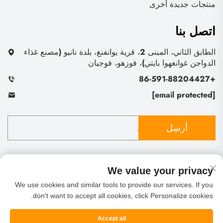
منتجات جديدة أخرى
اتصل بنا
الطابق الثاني، المبنى 2، قرية يوانفنغ، بلدة نانيو (مصنع غذاء
الدواجن غوانغهوا بايتي)، فوزهو، فوجيان
+86-591-88204427
[email protected]
أرسِل
We value your privacy
We use cookies and similar tools to provide our services. If you
don't want to accept all cookies, click Personalize cookies.
حقوق النشر © شركة فوتشو شينغ ليف للتجارة والاستيراد
والتصدير المحدودة. جميع الحقوق محفوظة
سياسة الخصوصية
المدونة
Accept all