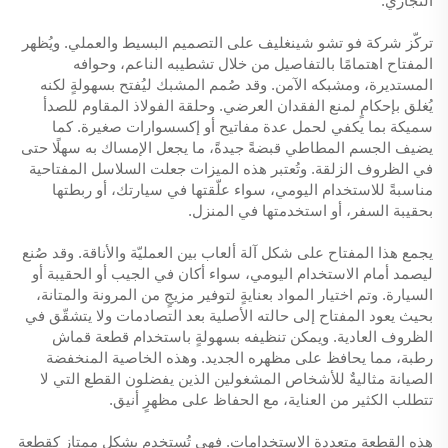
التجاري.
تركّز شركة فو تشو شينغليف على التصميم البسيط والعملي. ويُظهر
المفتاح اهتمامًا بالتفاصيل من خلال تشطيبه الناعم، وحوافه
المستديرة، ومشبكه الآمن. وقد صُمم المشبك ليُفتح بسهولةٍ لكنه
يُغلق بإحكامٍ لمنع الفقدان العرضي. وحلقة الفولاذ المقاوم للصدأ
سميكة بما يكفي لحمل عدة مفاتيح أو إكسسوارات صغيرة. كما
يضيف الجسم المطاطي قبضةً جيدةً، ما يجعل الإمساك به سهلًا حتى
في الظروف الزلقة. وتُعتبر هذه الميزات جعلت السلاسل المفتاحية
مناسبةً للاستخدام اليومي، سواء علّقتها في سيارتك، أو ربطتها
بحقيبة السفر، أو استخدمتها في المنزل.
يجمع هذا المفتاح على شكل آلة ألعاب بين العمليّة والأناقة. وقد صُنع
ليصمد أمام الاستخدام اليومي، سواء أكان في الجيب أو الحقيبة أو
السيارة. وتم اختيار المواد بعنايةٍ لتوفير مزيجٍ من المرونة والمتانة،
بحيث يعود المفتاح إلى حالته الأصلية بعد التصادمات ولا يتشقّق في
الظروف العادية. ويمكن تنظيفه بسهولةٍ باستخدام قطعة قماش
رطبة، مما يحافظ على مظهره الجديد. وهذه الخاصية المنخفضة
الصيانة مثاليةٌ للأشخاص المشغولين الذين يفضلون القطع التي لا
تتطلب الكثير من العناية، مع الحفاظ على مظهرٍ أنيق.
هذه القطعة متعددة الاستخدامات. فهي تُستخدم بشكل ممتاز كقطعة