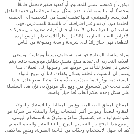
ديكور، أو كمنظم عملي للمفاتيح، أو كهدية صغيرة تحمل طابعًا
شخصيًّا. أما بالنسبة للآباء، فقد تشكِّل لمسةً مرحةً على حقيبة الطفل
المدرسية. وللمهنيين، فإنها تضيف لمسةً من الشخصية إلى الحقيبة
الجلدية دون أن تبدو غير احترافية. أما بالنسبة للمسافرين، فهي
تساعد في التعرف على الأمتعة أو حمل أدوات صغيرة مثل محركات
الأقراص الصلبة الخارجية (USB). ونظراً للاستخدام الواسع لهذه
القطعة، فهي خيارٌ رائدٌ لدى شريحة واسعة ومتنوعة من الناس.
شراء سلسلة المفاتيح فو تشيو شنغليف بسيطٌ ومطمئنٌ. وتسعى
العلامة التجارية إلى تقديم منتجٍ متسقٍ يتطابق مع وصفه بدقة. ويتم
فحص كل قطعةٍ للتأكد من جودتها قبل وصولها إلى العملاء، مما
يضمن أن المشبك والحلقة يعملان بكفاءة. كما أن مزيج المواد
المستخدمة يوفِّر قيمةً جيدةً، إذ يقدِّم منتجًا متينًا بسعرٍ عادل. فإذا
كنت تبحث عن إكسسوارٍ مرحٍ ومع ذلك موثوقٌ به، فإن هذه السلسلة
على شكل وحدة تحكم ألعاب تُعدُّ خياراً واضحاً.
المفتاح المعلق للعبة المصنوع من المطاط والبلاستيك والفولاذ
المقاوم للصدأ، وهو من أكثر المنتجات رواجاً، والمقدّم من شركة فو
تشو شنغ ليف، هو إكسسوارٌ ساحرٌ وموثوقٌ به للاستخدام اليومي.
ويجمع هذا المنتج بين التصميم المرح والبناء المتين والحجم العملي.
كما أنه سهل الاستخدام، وجذّاب من الناحية البصرية، ومتين بما يكفي