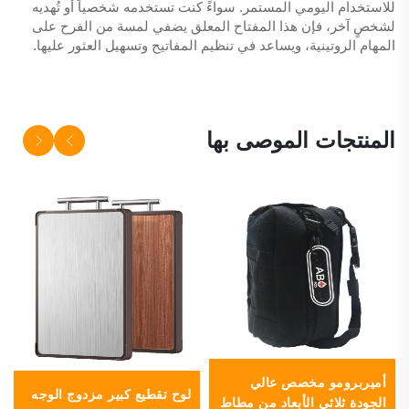
للاستخدام اليومي المستمر. سواءً كنت تستخدمه شخصياً أو تُهديه
لشخصٍ آخر، فإن هذا المفتاح المعلق يضفي لمسة من الفرح على
المهام الروتينية، ويساعد في تنظيم المفاتيح وتسهيل العثور عليها.
المنتجات الموصى بها
أميربرومو مخصص عالي
لوح تقطيع كبير مزدوج الوجه
الجودة ثلاثي الأبعاد من مطاط