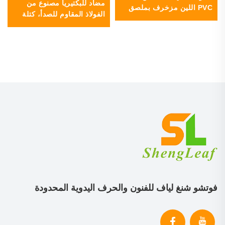
مضاد للبكتيريا مصنوع من
PVC اللين مزخرف بملصق
الفولاذ المقاوم للصدأ، كتلة
معدني، قطعة إصلاح
تقطيع مقاومة للعفن في
للملابس، هدايا جديدة
المطبخ بسطح خشبي صلب
من الخشب الأسود
فوتشو شنغ لياف للفنون والحرف اليدوية المحدودة