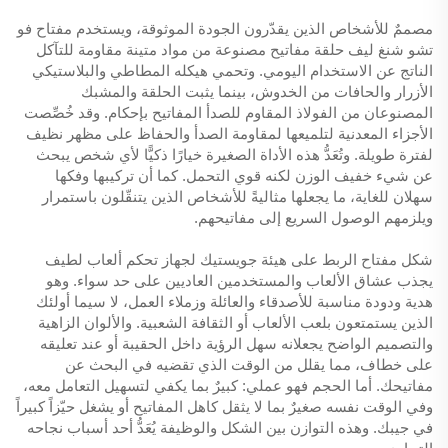
مصممٌ للأشخاص الذين يقدّرون الجودة الموثوقة، ويستخدم مفتاح فو
تشو شنغ ليف حلقة مفاتيح مصنوعة من مواد متينة مقاومة للتآكل
الناتج عن الاستخدام اليومي. وتحمي هيكله المطاطي والبلاستيكي
الأزرار والحافات من الخدوش، بينما يثبت الحلقة والمشبك
المصنوعان من الفولاذ المقاوم للصدأ المفاتيح بإحكام. وقد خُصِّصت
الأجزاء المعدنية لتلميعها لمقاومة الصدأ والحفاظ على مظهر نظيف
لفترة طويلة. وتُعَدُّ هذه الأداة الصغيرة خيارًا ذكيًّا لأي شخص يبحث
عن شيء خفيف الوزن لكنه قوي التحمل. كما أن تركيبها وفكها
سهلان للغاية، ما يجعلها مثاليةً للأشخاص الذين يتنقّلون باستمرار
ويلزمهم الوصول السريع إلى مفاتيحهم.
شكل مفتاح الربط على هيئة جويستيك لجهاز تحكم ألعاب لطيف
يجذب عشاق الألعاب والمستخدمين العاديين على حد سواء. وهو
هدية ودودة مناسبة للأصدقاء والعائلة وزملاء العمل، لا سيما أولئك
الذين يستمتعون بلعب الألعاب أو الثقافة الشعبية. والألوان الزاهية
والتصميم الواضح يجعلانه سهل الرؤية داخل الحقيبة أو عند تعليقه
على خطاف، مما يقلل من الوقت الذي تقضيه في البحث عن
مفاتيحك. أما الحجم فهو عملي: كبيرٌ بما يكفي لتسهيل التعامل معه،
وفي الوقت نفسه صغيرٌ بما لا يثقل كاهل المفاتيح أو يشغل حيّزاً كبيراً
في جيبك. وهذه التوازن بين الشكل والوظيفة يُعَدُّ أحد أسباب نجاحه