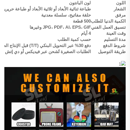
اللون
لون البانتون
الشعار
طباعة ثنائية الأبعاد أو ثلاثية الأبعاد أو طباعة حريرية
مرفق
حلقة مفاتيح، سلسلة معدنية
الكمية الدنيا للطلب
500 قطعة
تنسيق العمل الفني
JPG، PDF، AI، EPS، GIF وغيرها
وقت العينة
4 أيام
مدة التسليم
حسب كمية الطلب
شروط الدفع
دفع 30% عبر التحويل البنكي (T/T) قبل الإنتاج الضخم و70% عبر التحويل البنكي (T/T) قبل الشحن، كما يتوفر الدفع عبر ويسترن يونيون
طريقة التوصيل
الطلبات الصغيرة تُشحن عبر فيديكس أو دي إتش إل أو