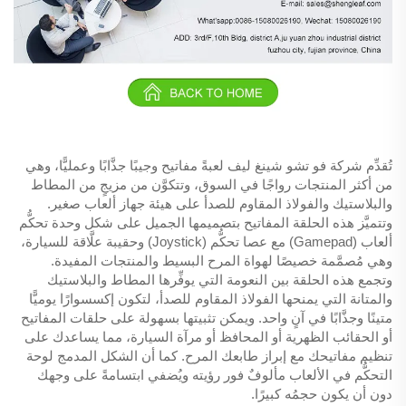
تُقدِّم شركة فو تشو شينغ ليف لعبةً مفاتيح وجيبًا جذَّابًا وعمليًّا، وهي
من أكثر المنتجات رواجًا في السوق، وتتكوَّن من مزيجٍ من المطاط
والبلاستيك والفولاذ المقاوم للصدأ على هيئة جهاز ألعاب صغير.
وتتميَّز هذه الحلقة المفاتيح بتصميمها الجميل على شكل وحدة تحكُّم
ألعاب (Gamepad) مع عصا تحكُّم (Joystick) وحقيبة علَّاقة للسيارة،
وهي مُصمَّمة خصيصًا لهواة المرح البسيط والمنتجات المفيدة.
وتجمع هذه الحلقة بين النعومة التي يوفِّرها المطاط والبلاستيك
والمتانة التي يمنحها الفولاذ المقاوم للصدأ، لتكون إكسسوارًا يوميًّا
متينًا وجذَّابًا في آنٍ واحد. ويمكن تثبيتها بسهولة على حلقات المفاتيح
أو الحقائب الظهرية أو المحافظ أو مرآة السيارة، مما يساعدك على
تنظيم مفاتيحك مع إبراز طابعك المرح. كما أن الشكل المدمج لوحة
التحكُّم في الألعاب مألوفٌ فور رؤيته ويُضفي ابتسامةً على وجهك
دون أن يكون حجمُه كبيرًا.