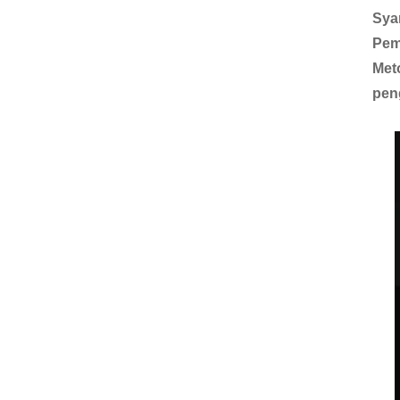
Sya
Pem
Met
pen