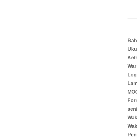
Bah
Uku
Ket
War
Log
Lam
MO
For
sen
Wak
Wak
Pen