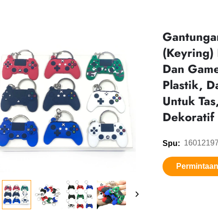
Gantunga
(Keyring)
Dan Gamep
Plastik, 
Untuk Tas
Dekoratif
1601219
Spu:
Permintaa
informasi