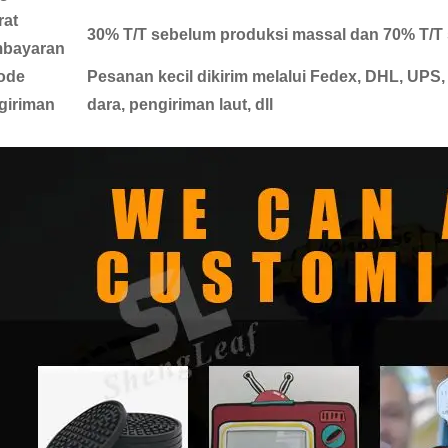
rat
30% T/T sebelum produksi massal dan 70% T/T 
bayaran
ode
Pesanan kecil dikirim melalui Fedex, DHL, UPS,
giriman
dara, pengiriman laut, dll