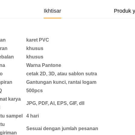
Ikhtisar
Produk 
an
karet PVC
ran
khusus
ebalan
khusus
na
Warna Pantone
o
cetak 2D, 3D, atau sablon sutra
piran
Gantungan kunci, rantai logam
Q
500pcs
mat karya
JPG, PDF, AI, EPS, GIF, dll
i
tu sampel
4 hari
tu
Sesuai dengan jumlah pesanan
giriman