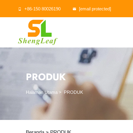
+86-150 80026190
[email protected]
PRODUK
Halaman Utama
>
PRODUK
Beranda >
PRODUK