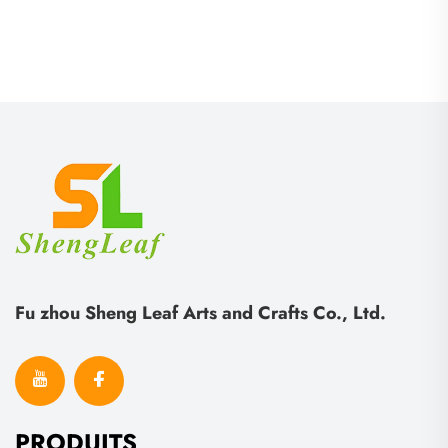
Moule Résine Époxy en
face, bloc de cuisine
Forme de Cœur
anti-moisissure avec
Fournitures Créatives
surface en bois d'ébène
pour Fabrication de
massif
Gâteaux Bougie
Fu zhou Sheng Leaf Arts and Crafts Co., Ltd.
PRODUITS