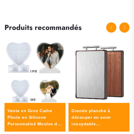
Produits recommandés
Vente en Gros Cadre
Grande planche à
Photo en Silicone
découper en acier
Personnalisé Moules de
inoxydable
Coulée Art Résine DIY
antibactérienne double