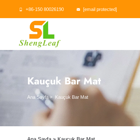
+86-150 80026190
[email protected]
Kauçuk Bar Mat
Ana Sayfa
>
Kauçuk Bar Mat
Ana Sayfa >
Kauçuk Bar Mat