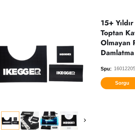
15+ Yıldı
Toptan K
Olmayan 
Damlatma 
1601220
Spu:
Sorgu