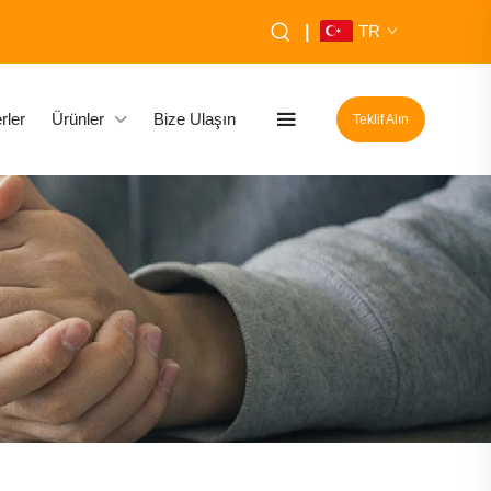
|
TR
rler
Ürünler
Bize Ulaşın
Teklif Alın