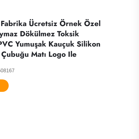
r Fabrika Ücretsiz Örnek Özel
aymaz Dökülmez Toksik
PVC Yumuşak Kauçuk Silikon
Çubuğu Matı Logo Ile
508167