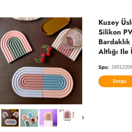
Kuzey Üsl
Silikon P
Bardaklık
Altlığı Ile
1601220
Spu:
Sorgu