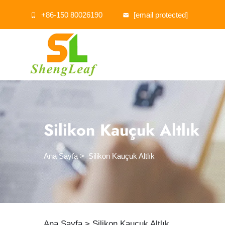
+86-150 80026190
[email protected]
Silikon Kauçuk Altlık
Ana Sayfa
>
Silikon Kauçuk Altlık
Ana Sayfa >
Silikon Kauçuk Altlık