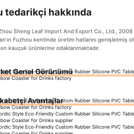
u tedarikçi hakkında
Zhou Sheng Leaf Import And Export Co., Ltd., 2008
ian'ın Fuzhou kentinde üretim hatlarını genişletmiş o
ikon kauçuk ürünlerine odaklanmaktadır.
rket Genel Görünümü
kabetçi Avantajlar