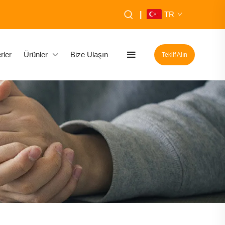
|
TR
rler
Ürünler
Bize Ulaşın
Teklif Alın