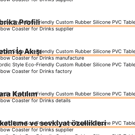
brika Profili
etim İş Akışı
ara Katılım
ketleme ve sevkiyat özellikleri