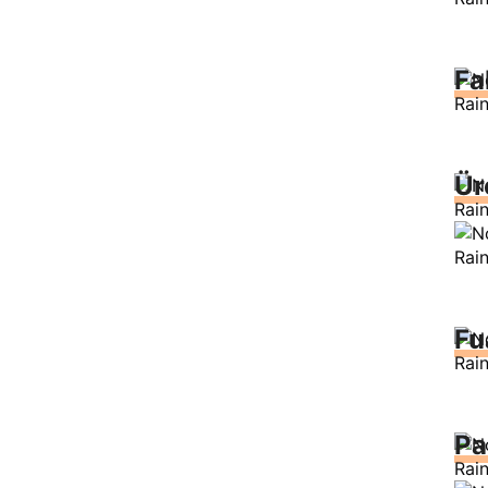
Fa
Ür
Fu
Pa