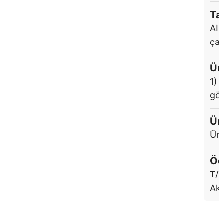
T
AI
ça
Ü
1)
gö
Ü
Ür
Ö
T/
Ak