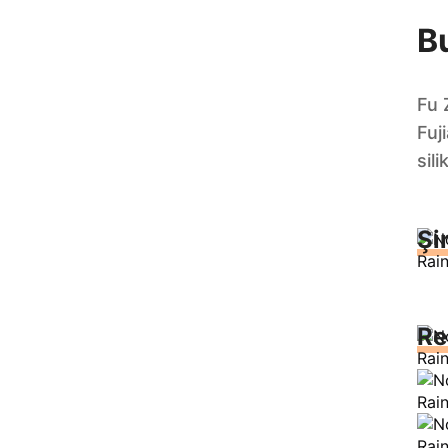
B
Fu 
Fuj
sil
Şi
Re