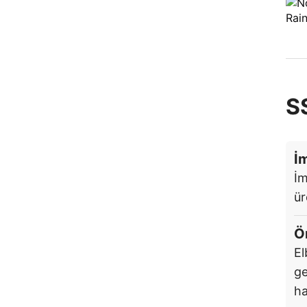
S
İm
İm
ür
Ö
El
ge
ha